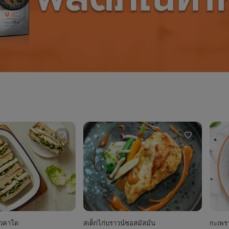
โวคาโด
สเต็กไก่บราวน์ซอสมัสมั่น
กะเพรา