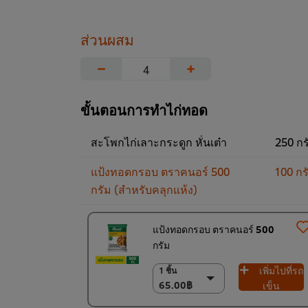
ส่วนผสม
−
+
ขั้นตอนการทำไก่ทอด
สะโพกไก่เลาะกระดูก หั่นเต๋า
250 กร
แป้งทอดกรอบ ตราคนอร์ 500
100 กร
กรัม (สำหรับคลุกแห้ง)
แป้งทอดกรอบ ตราคนอร์ 500
กรัม
เพิ่มไปที่รถ
1 ชิ้น
1 ชิ้น
65.00฿
65.00฿
เข็น
6 x 500 ก.