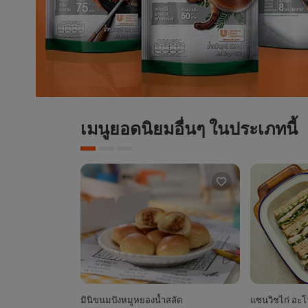
เมนูยอดนิยมอื่นๆ ในประเภทนี้
มินิขนมปังหมูหยองน้ำสลัด
แซนวิชไก่ อะ