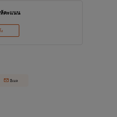
ให้คะแนน
ิ้ง
อีเมล