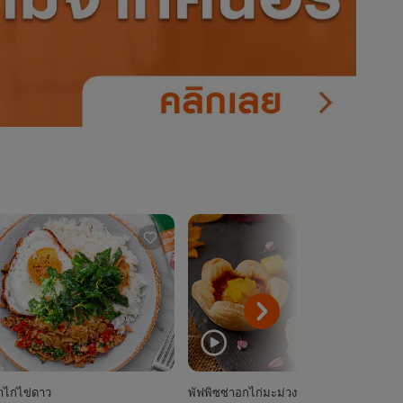
ไก่ไข่ดาว
พัฟพิซซ่าอกไก่มะม่วงน้ำดอกไม้