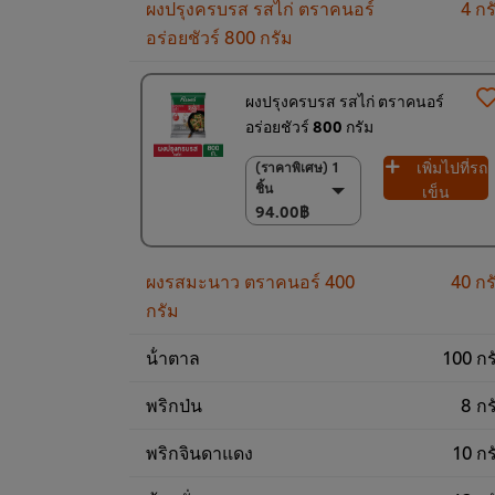
ผงปรุงครบรส รสไก่ ตราคนอร์
4 กร
อร่อยชัวร์ 800 กรัม
ผงปรุงครบรส รสไก่ ตราคนอร์
อร่อยชัวร์ 800 กรัม
เพิ่มไปที่รถ
(ราคาพิเศษ) 1
(ราคาพิเศษ) 1 ชิ้น
ชิ้น
94.00฿
เข็น
94.00฿
(ราคาพิเศษ) แพ็ค
10 ชิ้น
920.00฿
ผงรสมะนาว ตราคนอร์ 400
40 กร
กรัม
น้ําตาล
100 กร
พริกป่น
8 กร
พริกจินดาแดง
10 กร