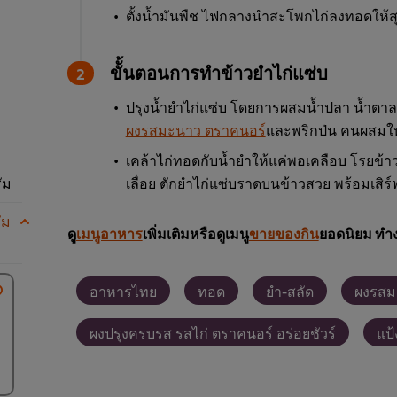
ตั้งน้ำมันพืช ไฟกลางนำสะโพกไก่ลงทอดให้สุก
ขัั้นตอนการทำข้าวยำไก่แซ่บ
ปรุงน้ำยำไก่แซ่บ โดยการผสมน้ำปลา น้ำตา
ผงรสมะนาว ตราคนอร์
และพริกป่น คนผสมให้
เคล้าไก่ทอดกับน้ำยำให้แค่พอเคลือบ โรยข้า
ัม
เลื่อย ตักยำไก่แซ่บราดบนข้าวสวย พร้อมเสิร์
ัม
ดู
เมนูอาหาร
เพิ่มเติมหรือดูเมนู
ขายของกิน
ยอดนิยม ทำง
อาหารไทย
ทอด
ยำ-สลัด
ผงรสม
ผงปรุงครบรส รสไก่ ตราคนอร์ อร่อยชัวร์
แป