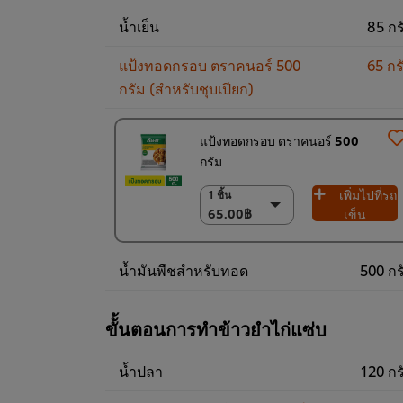
390.00฿
น้ำเย็น
85 กร
แป้งทอดกรอบ ตราคนอร์ 500
65 กร
กรัม (สำหรับชุบเปียก)
แป้งทอดกรอบ ตราคนอร์ 500
กรัม
เพิ่มไปที่รถ
1 ชิ้น
1 ชิ้น
65.00฿
65.00฿
เข็น
6 x 500 ก.
390.00฿
น้ำมันพืชสำหรับทอด
500 กร
ขัั้นตอนการทำข้าวยำไก่แซ่บ
น้ำปลา
120 กร