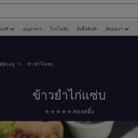
ยนฟรี
เมนูอาหาร
โปรโมชั่น
สั่งซื้อสินค้า
ติดต่อเรา
ข้าวยำไก่แซ่บ
400 เมนู
ข้าวยำไก่แซ่บ
ไม่มี
ส่งเรตติ้ง
การ
ให้
คะแนน