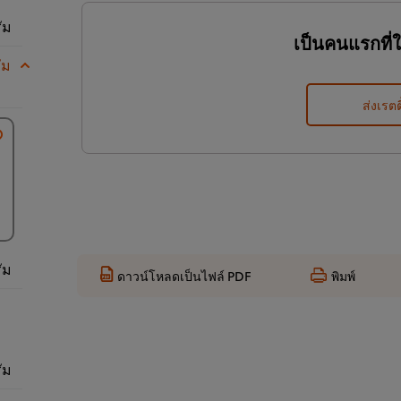
ัม
เป็นคนแรกที่
ัม
ส่งเรตต
ัม
ดาวน์โหลดเป็นไฟล์ PDF
พิมพ์
ัม