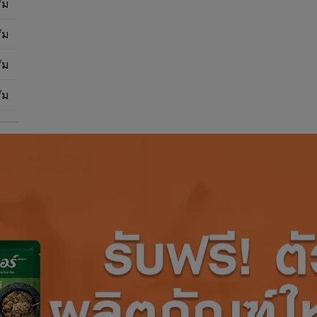
ัม
ัม
ัม
ัม