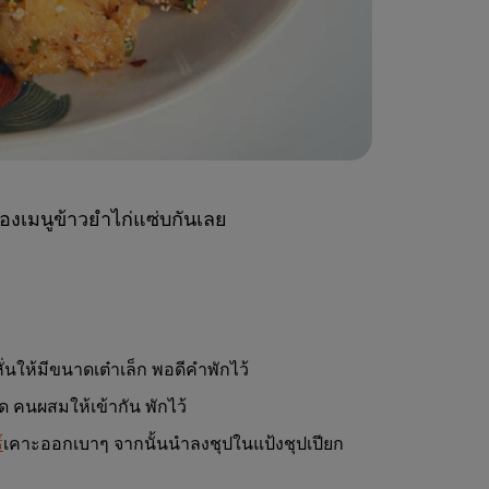
องเมนูข้าวยำไก่แซ่บกันเลย
นให้มีขนาดเต๋าเล็ก พอดีคำพักไว้
ด คนผสมให้เข้ากัน พักไว้
์
เคาะออกเบาๆ จากนั้นนำลงชุปในแป้งชุปเปียก