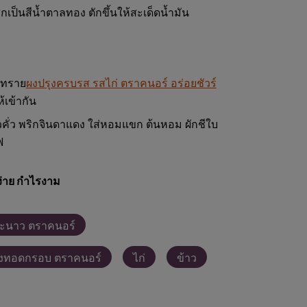
เป็นสีน้ำตาลทอง ตักขึ้นให้สะเด็ดน้ำมัน
ลทราย
ผงปรุงครบรส รสไก่ ตราคนอร์ อร่อยชัวร์
เข้ากัน
วคั่ว พริกจินดาแดง ใส่หอมแขก ต้นหอม ผักชีใบ
ฟ
่าย กำไรงาม
ะนาว ตราคนอร์
้งทอดกรอบ ตราคนอร์
ไก่
ข้าว