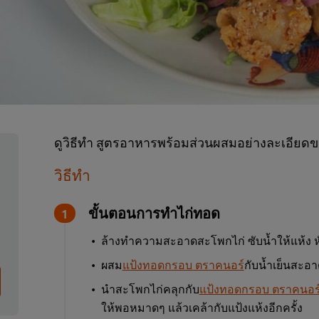
ดูวิธีทำ สูตรอาหารพร้อมส่วนผสมอย่างละเอียดข
วิธีทำ
ขั้นตอนการทำไก่ทอด
ล้างทำความสะอาดสะโพกไก่ ซับน้ำให้แห้ง หั่
ผสม
แป้งทอดกรอบ ตราคนอร์
กับน้ำเย็นสะอา
นำสะโพกไก่คลุกกับ
แป้งทอดกรอบ ตราคนอร
ให้พอหมาดๆ แล้วเคล้ากับแป้งแห้งอีกครั้ง