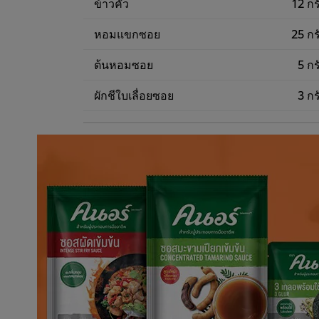
ข้าวคั่ว
12 กร
หอมแขกซอย
25 กร
ต้นหอมซอย
5 กร
ผักชีใบเลื่อยซอย
3 กร