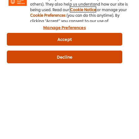
รวมไปถึงวัตถุดิบที่เราเลือกใช้อย่าง ‘คนอร์’
others). They also help us understand how our site is
ที่ทำให้เรากำหนดอัตราส่วนได้ง่ายขึ้น”
being used. Read our
Cookie Notice
or manage your
Cookie Preferences
(you can do this anytime). By
clicking "Accept" you consent to our use of
cookies.
Click Here for Cookie Policy
Manage Preferences
บทความที่เกี่ยวข้อง
Accept
Decline
เคล็ดลับจากร้านดัง
เ
เคล็ดลับธุรกิจจากร้านรสเด็ดกุ้งกะทะ
เ