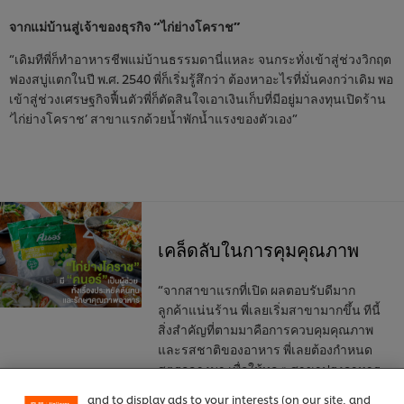
จากแม่บ้านสู่เจ้าของธุรกิจ “ไก่ย่างโคราช”
“เดิมทีพี่ก็ทำอาหารชีพแม่บ้านธรรมดานี่แหละ จนกระทั่งเข้าสู่ช่วงวิกฤต
ฟองสบู่แตกในปี พ.ศ. 2540 พี่ก็เริ่มรู้สึกว่า ต้องหาอะไรที่มั่นคงกว่าเดิม พอ
เข้าสู่ช่วงเศรษฐกิจฟื้นตัวพี่ก็ตัดสินใจเอาเงินเก็บที่มีอยู่มาลงทุนเปิดร้าน
‘ไก่ย่างโคราช’ สาขาแรกด้วยน้ำพักน้ำแรงของตัวเอง”
เคล็ดลับในการคุมคุณภาพ
“จากสาขาแรกที่เปิด ผลตอบรับดีมาก
ลูกค้าแน่นร้าน พี่เลยเริ่มสาขามากขึ้น ทีนี้
We use cookies (and similar techniques) to improve
สิ่งสำคัญที่ตามมาคือการควบคุมคุณภาพ
your experience on our site. Cookies enable you to
และรสชาติของอาหาร พี่เลยต้องกำหนด
enjoy certain features (like saving your online
"shopping basket"), social sharing functionality (for
สูตรกลางมา เพื่อให้ทุก ๆ สาขาปรุงอาหาร
Facebook, Instagram, etc.) and to tailor messages
ออกมาในรสชาติที่ใกล้เคียงกันมากที่สุด
and to display ads to your interests (on our site, and