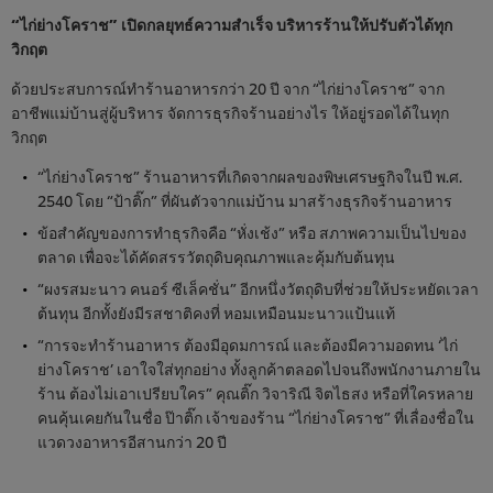
“ไก่ย่างโคราช” เปิดกลยุทธ์ความสำเร็จ บริหารร้านให้ปรับตัวได้ทุก
วิกฤต
ด้วยประสบการณ์ทำร้านอาหารกว่า 20 ปี จาก “ไก่ย่างโคราช” จาก
อาชีพแม่บ้านสู่ผู้บริหาร จัดการธุรกิจร้านอย่างไร ให้อยู่รอดได้ในทุก
วิกฤต
“ไก่ย่างโคราช” ร้านอาหารที่เกิดจากผลของพิษเศรษฐกิจในปี พ.ศ.
2540 โดย “ป้าติ๊ก” ที่ผันตัวจากแม่บ้าน มาสร้างธุรกิจร้านอาหาร
ข้อสำคัญของการทำธุรกิจคือ “หั่งเช้ง” หรือ สภาพความเป็นไปของ
ตลาด เพื่อจะได้คัดสรรวัตถุดิบคุณภาพและคุ้มกับต้นทุน
“ผงรสมะนาว คนอร์ ซีเล็คชั่น” อีกหนึ่งวัตถุดิบที่ช่วยให้ประหยัดเวลา
ต้นทุน อีกทั้งยังมีรสชาติคงที่ หอมเหมือนมะนาวแป้นแท้
“การจะทำร้านอาหาร ต้องมีอุดมการณ์ และต้องมีความอดทน ‘ไก่
ย่างโคราช’ เอาใจใส่ทุกอย่าง ทั้งลูกค้าตลอดไปจนถึงพนักงานภายใน
ร้าน ต้องไม่เอาเปรียบใคร” คุณติ๊ก วิจาริณี จิตไธสง หรือที่ใครหลาย
คนคุ้นเคยกันในชื่อ ป๊าติ๊ก เจ้าของร้าน “ไก่ย่างโคราช” ที่เลื่องชื่อใน
แวดวงอาหารอีสานกว่า 20 ปี