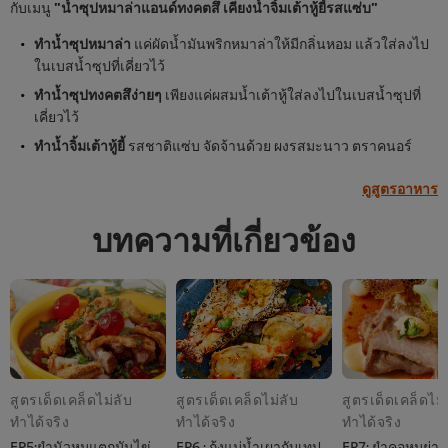
กับเมนู
"น้ำซุปหมาล่าแอนด์ทงคตสึ เคียงน้ำจิ้มเต้าหู้ยี้รสแซ่บ"
ทำน้ำซุปหมาล่า
แค่ผัดน้ำมันพริกหมาล่าให้มีกลิ่นหอม แล้วใส่ลงไป
ในเบสน้ำซุปที่เคี่ยวไว้
ทำน้ำซุปทงคตสึง่ายๆ
เพียงแค่ผสมน้ำเต้าหู้ใส่ลงไปในเบสน้ำซุปที่
เคี่ยวไว้
ทำน้ำจิ้มเต้าหู้ยี้
รสชาติแซ่บ จัดจ้านด้วย ผงรสมะนาว ตราคนอร์
ดูสูตรอาหาร
บทความที่เกี่ยวข้อง
สูตรเด็ดเคล็ดไม่ลับ
สูตรเด็ดเคล็ดไม่ลับ
สูตรเด็ดเคล็ดไม่
ทำได้จริง
ทำได้จริง
ทำได้จริง
EP5:ยำนัวหมูแตกมันไข่
EP6 : กุ้งแม่น้ำเผากับเทปุ
EP7: ยำคอหมูย่า