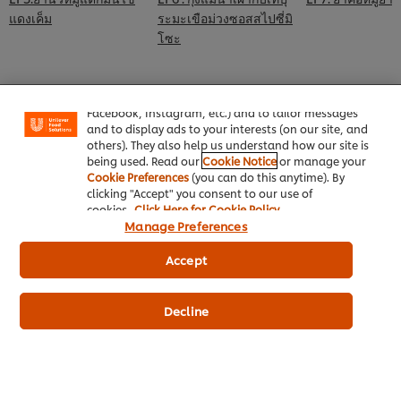
แดงเค็ม
ระมะเขือม่วงซอสสไปซี่มิ
โซะ
We use cookies (and similar techniques) to improve
your experience on our site. Cookies enable you to
enjoy certain features (like saving your online
"shopping basket"), social sharing functionality (for
Facebook, Instagram, etc.) and to tailor messages
and to display ads to your interests (on our site, and
others). They also help us understand how our site is
being used. Read our
Cookie Notice
or manage your
Cookie Preferences
(you can do this anytime). By
clicking "Accept" you consent to our use of
cookies.
Click Here for Cookie Policy
หน้าหลัก
Manage Preferences
Accept
ประเภทธุรกิจ
ไอเดียธุรกิจ
Decline
คอร์สเรียนฟรี
เมนูอาหาร