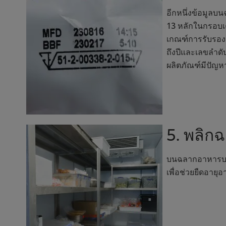
อีกหนึ่งข้อมูลบ
13 หลักในกรอบเค
เกณฑ์การรับรอง
ถึงปีและเลขลำดั
ผลิตภัณฑ์มีปัญหา
5. พลิกฉ
บนฉลากอาหารบางช
เพื่อช่วยยืดอาย