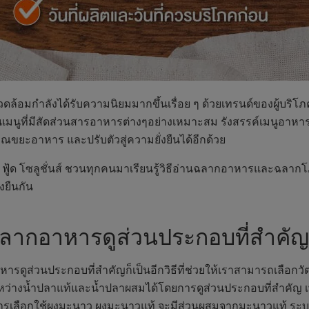
่งแวดล้อมกำลังได้รับความนิยมมากขึ้นเรื่อย ๆ ด้วยเทรนด์ของผู้บ
ูที่มีสัดส่วนสารอาหารต่างๆอย่างเหมาะสม รังสรรค์เมนูอาหารที่ม
ณขยะอาหาร และปรับตัวสู่ความยั่งยืนได้อีกด้วย
์ ฟู้ด โซลูชั่นส์ ชวนทุกคนมาเรียนรู้วิธีอ่านฉลากอาหารและฉลากโภ
งยืนกัน
ฉลากอาหารดูส่วนประกอบที่สำคัญ
รดูส่วนประกอบที่สำคัญก็เป็นอีกวิธีที่ช่วยให้เราสามารถเลือก
ว่างน้ำปลาแท้และน้ำปลาผสมได้โดยการดูส่วนประกอบที่สำคัญ
รเลือกใช้ผงมะนาว ผงมะนาวแท้ จะมีส่วนผสมจากมะนาวแท้ ระบุอยู่ใ