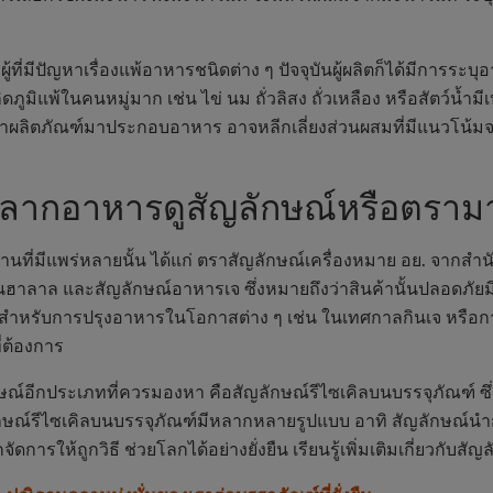
ู้ที่มีปัญหาเรื่องแพ้อาหารชนิดต่าง ๆ ปัจจุบันผู้ผลิตก็ได้มีการ
ิดภูมิแพ้ในคนหมู่มาก เช่น ไข่ นม ถั่วลิสง ถั่วเหลือง หรือสัตว์น้ำมี
ผลิตภัณฑ์มาประกอบอาหาร อาจหลีกเลี่ยงส่วนผสมที่มีแนวโน้มจะ
ฉลากอาหารดูสัญลักษณ์หรือตราม
นที่มีแพร่หลายนั้น ได้แก่ ตราสัญลักษณ์เครื่องหมาย อย. จาก
ฮาลาล และสัญลักษณ์อาหารเจ ซึ่งหมายถึงว่าสินค้านั้นปลอดภั
ี้สำหรับการปรุงอาหารในโอกาสต่าง ๆ เช่น ในเทศกาลกินเจ หรือกา
่ต้องการ
ณ์อีกประเภทที่ควรมองหา คือสัญลักษณ์รีไซเคิลบนบรรจุภัณฑ์ ซึ่งบ
ลักษณ์รีไซเคิลบนบรรจุภัณฑ์มีหลากหลายรูปแบบ อาทิ สัญลักษณ์นำก
จัดการให้ถูกวิธี ช่วยโลกได้อย่างยั่งยืน เรียนรู้เพิ่มเติมเกี่ยวกับส