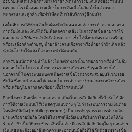
อธิบายเพิ่มเติมให้ลูกค้าเข้าใจว่าสาเหตุในการรับเงินแห้งของร้านนั้น
เพราะอะไร เพื่อลดความเสี่ยงในการติดเชื้อโควิด ทั้งในส่วนของ
พนักงาน และลูกค้า เพื่อทำให้คนที่มาใช้บริการรู้สึกมั่นใจ
เคล็ดลับ
: กรณีที่ร้านจำเป็นต้องรับเงินสด และต้องการทำความสะอาด
ถาดรับเงินและเงินที่ได้รับเพื่อลดความเสี่ยงในการติดเชื้อ สามารถใช้
แอลกอฮอล์ 70% ชุบสำลีหรือผ้าหมาด ๆ เช็ดได้ทั้งธนบัตร และเหรียญ
หรือจะเลือกล้างด้วยสบู่ น้ำยาล้างจานเจือจาง หรือน้ำยาซักผ้าเด็ก แล้ว
นำเงินไปซับให้แห้ง ก็สามารถทำได้เช่นกัน
สำหรับธนบัตร ห้ามนำไปล้างในผงซักฟอก น้ำยาฟอกขาว หรือนำไปต้ม
และอบในไมโครเวฟเด็ดขาด เพราะธนบัตรอาจชำรุดเสียหายได้
นอกจากนี้ ไม่ควรพับธนบัตรเนื่องจากเชื้อโรคอาจสะสมอยู่บริเวณรอย
พับได้ ซึ่งหากร้านคุณไม่สะดวกในการล้าง ทางร้านสามารถนำธนบัตร
หรือเหรียญไปตากแดดเพื่อฆ่าเชื้อไวรัสแทนได้
อีกหนึ่งทางเลือกที่จะช่วยลดความเสี่ยงในการสัมผัสกับเชื้อไวรัสได้ คือ
การใช้จ่ายเงินแบบไร้เงินสดรูปแบบต่าง ๆ ไม่ว่าจะเป็นการจ่ายเงินด้วย
โทรศัพท์มือถือ (mobile payment) เป็นการทำธุรกรรมการชำระเงิน
ผ่านเครือข่ายมือถือ โดยใช้โทรศัพท์มือถือเป็นสื่อในการโอนเงินให้กับ
ร้านค้า ซึ่งเป็นวิธีการชำระเงินที่ไม่ต้องมีการสัมผัสกับวัตถุใด ๆ ตอนจ่าย
เงินเลย และต้องอย่าลืมทำความสะอาดบนมือถือที่ใช้กันด้วย เพราะเชื้อ