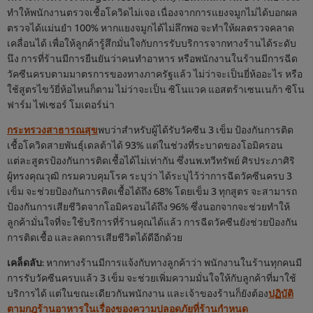
ทำให้พนักงานตรวจเชื้อโควิดไม่เจอ เนื่องจากการแยงจมูกไม่ได้บอกผล
ตรวจได้แม่นยำ 100% หากแยงจมูกได้ไม่ลึกพอ จะทำให้ผลตรวจคลาด
เคลื่อนได้ เพื่อให้ลูกค้ารู้สึกมั่นใจกับการรับบริการจากทางร้านได้ระดับ
นึง การที่ร้านมีการยืนยันว่าคนทำอาหาร หรือพนักงานในร้านมีการฉีด
วัคซีนครบตามมาตรการของทางภาครัฐแล้ว ไม่ว่าจะเป็นยี่ห้ออะไร หรือ
ใช้สูตรไขว้ยี่ห้อไหนก็ตาม ไม่ว่าจะเป็น ซิโนแวค แอสตร้าเซนเนก้า ซิโน
ฟาร์ม ไฟเซอร์ โมเดอร์น่า
กระทรวงสาธารณสุข
พบว่าสำหรับผู้ได้รับวัคซีน 3 เข็ม ป้องกันการติด
เชื้อโควิดสายพันธุ์เดลต้าได้ 93% แต่ในช่วงที่ระบาดของโอมิครอน
แต่ละสูตรป้องกันการติดเชื้อได้ไม่เท่ากัน ซึ่งนพ.ทวีทรัพย์ ศิรประภาศิริ
ผู้ทรงคุณวุฒิ กรมควบคุมโรค ระบุว่า ได้ระบุไว้ว่าการฉีดวัคซีนครบ 3
เข็ม จะช่วยป้องกันการติดเชื้อได้ถึง 68% โดยเข็ม 3 ทุกสูตร จะสามารถ
ป้องกันการเสียชีวิตจากโอมิครอนได้ถึง 96% ซึ่งนอกจากจะช่วยทำให้
ลูกค้ามั่นใจที่จะใช้บริการที่ร้านคุณได้แล้ว การฉีดวัคซีนยังช่วยป้องกัน
การติดเชื้อ และลดการเสียชีวิตได้ดีอีกด้วย
เคล็ดลับ
: หากทางร้านมีการแจ้งกับทางลูกค้าว่า พนักงานในร้านทุกคนมี
การรับวัคซีนครบแล้ว 3 เข็ม จะช่วยเพิ่มความมั่นใจให้กับลูกค้าที่มาใช้
บริการได้ แต่ในขณะเดียวกันพนักงาน และเจ้าของร้านก็ยังต้อง
ปฏิบัติ
ตามกฎร้านอาหารในเรื่องของความปลอดภัยที่ร้านกำหนด