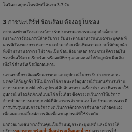
โควิดจะอยู่บนโทรศัพท์ได้นาน 3-7 วัน
3 ภาชนะเสิร์ฟ ช้อนส้อม ต้องอยู่ในซอง
อย่ามองข้ามเรื่องอุปกรณ์การรับประทานอาหารของลูกค้าเด็ดขาด
เพราะการจัดอุปกรณ์สำหรับการ รับประทานอาหารแบบเฉพาะบุคคล ที่
ควรมีเรื่องของการห่อภาชนะเข้ามาด้วย เพื่อเพิ่มความสบายให้กับลูกค้า
ที่เข้ามาทานอาหาร ไม่ว่าจะเป็นช้อน ส้อม หลอด จาน ชาม ก็ควรอยู่ใน
ซองที่ห่อให้ครบเรียบร้อย หรือจะมีทิชชูแอลกอฮอล์ให้กับลูกค้าเพิ่มเติม
เพื่อใช้สำหรับเช็ดมือก่อนทาน
นอกจากนี้การจัดเตรียมภาชนะ และอุปกรณ์ในการรับประทานส่วน
บุคคลให้กับลูกค้า ให้ไม่มีการใช้ภาชนะหรืออุปกรณ์ร่วมกันสำหรับร้าน
อาหารแบบบุฟเฟต์ เช่น อุปกรณ์คีบจับอาหาร เครื่องปรุง ควรพิจารณาใช้
อุปกรณ์ หรือผลิตภัณฑ์แบบใช้ครั้งเดียว ซึ่งควรงดเว้นการให้บริการ
จำหน่ายอาหารแบบบุฟเฟ่ต์ที่ตักอาหารด้วยตนเอง โดยร้านอาหารควรมี
การปรับรูปแบบการบริการ งดเว้นการตักอาหารส่วนกลางด้วยตนเอง
เพื่อลดความเสี่ยงต่อการติดเชื้อจากอุปกรณ์ที่ใช้ร่วมกัน
ยกตัวอย่างเช่น หากร้านคุณเป็นร้านหมูกระทะบุฟเฟต์ และมีการให้
We use cookies (and similar techniques) to improve
บริการ
หมูกระทะ พร้อมน้ำจิ้มแจ่วรสเด็ดและน้ำซุป
ควรงดการใช้