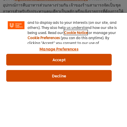
your experience on our site. Cookies enable you to
อุปกรณ์การคีบอาหารส่วนกลางร่วมกัน เจ้าของร้านสามารถจัดเป็นชุด
enjoy certain features (like saving your online
อาหารสำหรับรับประทานคนเดียวเป็นหลัก หรือแจ้งรายการที่ต้องการให้
"shopping basket"), social sharing functionality (for
พนักงานนำมาเสิร์ฟให้ เพื่อลดความเสี่ยงในการติดเชื้อกับผู้อื่น
Facebook, Instagram, etc.) and to tailor messages
and to display ads to your interests (on our site, and
เคล็ดลับ
: ร้านอาหารควรพิจารณาการเสิร์ฟอาหารให้กับลูกค้า สามารถ
others). They also help us understand how our site is
being used. Read our
Cookie Notice
or manage your
จัดเตรียมอาหารเป็นชุด แยกจาน ช้อน ส้อม แก้วน้ำ เป็นรายบุคคล โดย
Cookie Preferences
(you can do this anytime). By
ในกรณีที่ไม่สามารถจัดเป็นชุดได้ จะต้องมีช้อนกลางประจำบุคคล โดย
clicking "Accept" you consent to our use of
ไม่ใช้ช้อนกลางร่วมกันให้กับลูกค้าทุกครั้งที่มีการเสิร์ฟอาหาร
cookies.
Click Here for Cookie Policy
Manage Preferences
Accept
4 ความสะอาดต้องยืนหนึ่ง เน้นเช็ดโต๊ะ และเก้าอี้
ในการกลับมาเปิดร้านอาหารในช่วงวิกฤติ เจ้าของร้านจำเป็นจะต้องรู้
Decline
เกี่ยวกับ
10 สิ่งที่เจ้าของร้านอาหารต้องเช็กก่อนกลับมาเปิดร้านในช่วง
สถานการณ์โควิด
เพื่อให้ร้านอาหารสะอาด ปลอดภัย ไร้กังวล และ
พนักงานต้องคอยทำความสะอาดบริเวณจุดนั่งรับประทานอาหาร เมื่อ
ลูกค้าใช้บริการเสร็จ ไม่ว่าจะเป็นบริเวณโต๊ะ เก้าอี้ หรือเมนูอาหาร จะ
ต้องมีการใช้น้ำยาทำความสะอาดในการฆ่าเชื้ออยู่เสมอ เช่น การใช้
แอลกอฮอล์ 70% ทุกครั้งก่อนการให้บริการในแต่ละวัน และหลังการให้
บริการลูกค้าแต่ละคน โต๊ะกับเก้าอี้ที่ลูกค้านั่งจะต้องสะอาด หากมีลูกค้า
ลุกออกจากโต๊ะ แล้วมีลูกค้ารอคิวอยู่ พนักงานควรแจ้งให้ลูกค้ารอสักครู่