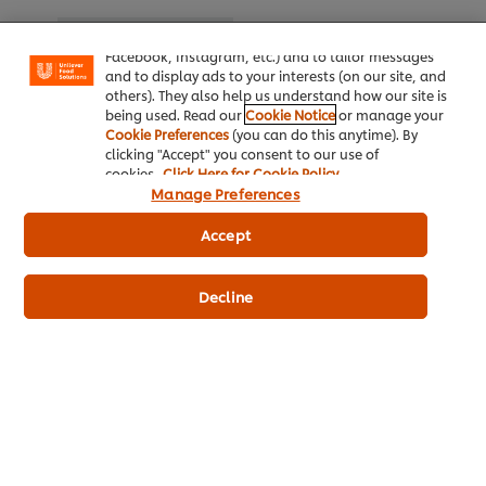
enjoy certain features (like saving your online
กลับสู่
การจัดการร้านอาหาร
"shopping basket"), social sharing functionality (for
Facebook, Instagram, etc.) and to tailor messages
บทความอื่นๆ เกี่ยวกับการ
and to display ads to your interests (on our site, and
others). They also help us understand how our site is
จัดการร้านอาหาร
being used. Read our
Cookie Notice
or manage your
Cookie Preferences
(you can do this anytime). By
clicking "Accept" you consent to our use of
cookies.
Click Here for Cookie Policy
Manage Preferences
Accept
เทคนิคการเข้าใจลูกค้า
การจัดการร้านอาหาร
การจัดการร้าน
Decline
10 กลยุทธ์วิธีการจัดการ
10 ข้อที่ต้องเช็คก่อนกลับ
เทคนิคและเคล็ด
ร้านอาหารเพื่อเพิ่มกําไร
มาเปิดร้านอาหารช่วง
สต๊อกของสำหรับ
ให้ร้านคุณ
สถานการณ์โควิด 19
อาหาร