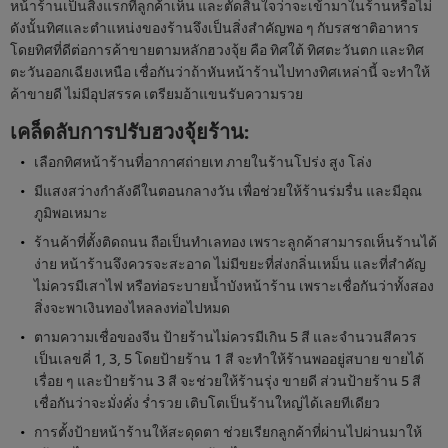
หน้าร้านเป็นสิ่งแรกที่ลูกค้าเห็น และตัดสินใจว่าจะเข้ามาในร้านหรือไม่
ดังนั้นทิศและตำแหน่งของร้านจึงเป็นสิ่งสำคัญพอ ๆ กับรสชาติอาหาร
โดยทิศที่ดีต่อการค้าขายตามหลักฮวงจุ้ย คือ ทิศใต้ ทิศตะวันตก และทิศ
ตะวันออกเฉียงเหนือ เชื่อกันว่าถ้าหันหน้าร้านไปทางทิศเหล่านี้ จะทำให้
ค้าขายดี ไม่มีอุปสรรค เตรียมอ้าแขนรับความรวย
เคล็ดลับการปรับฮวงจุ้ยร้าน
:
เลือกทิศหน้าร้านที่อากาศถ่ายเท ภายในร้านโปร่ง สูง โล่ง
มีแสงสว่างกำลังดีในตอนกลางวัน เพื่อช่วยให้ร้านร่มรื่น และมีอุณ
ภูมิพอเหมาะ
ร้านค้าที่ตั้งติดถนน ถือเป็นทำเลทอง เพราะลูกค้าสามารถเห็นร้านได้
ง่าย หน้าร้านจึงควรจะสะอาด ไม่มีขยะที่ส่งกลิ่นเหม็น และที่สำคัญ
ไม่ควรมีเสาไฟ หรือท่อระบายน้ำบังหน้าร้าน เพราะเชื่อกันว่าทั้งสอง
สิ่งจะพาเงินทองไหลลงท่อไปหมด
ตามความเชื่อของจีน ป้ายร้านไม่ควรมีเกิน 5 สี และจำนวนสีควร
เป็นเลขคี่ 1, 3, 5 โดยป้ายร้าน 1 สี จะทำให้ร้านพออยู่สบาย ขายได้
เรื่อย ๆ และป้ายร้าน 3 สี จะช่วยให้ร้านรุ่ง ขายดี ส่วนป้ายร้าน 5 สี
เชื่อกันว่าจะมั่งคั่ง ร่ำรวย เติบโตเป็นร้านใหญ่ได้เลยทีเดียว
การตั้งป้ายหน้าร้านให้สะดุดตา ช่วยเรียกลูกค้าที่ผ่านไปผ่านมาให้