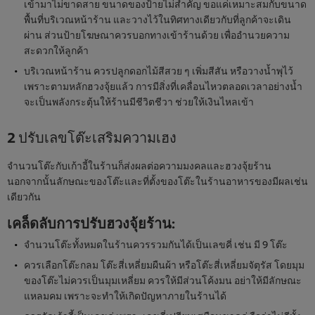
เข้ามาไม่ขาดสาย ขนาดของป้ายไม่สำคัญ ขอแค่เหมาะสมกับขนาด
พื้นที่บริเวณหน้าร้าน และวางไว้ในทิศทางเดียวกับที่ลูกค้าจะเดิน
ผ่าน ส่วนป้ายโฆษณาควรบอกทางเข้าร้านด้วย เพื่ออำนวยความ
สะดวกให้ลูกค้า
บริเวณหน้าร้าน ควรปลูกดอกไม้สีสวย ๆ เพิ่มสีสัน หรือวางน้ำพุไว้
เพราะตามหลักฮวงจุ้ยแล้ว การมีสิ่งที่เคลื่อนไหวตลอดเวลาอย่างน้ำ
จะเป็นพลังกระตุ้นให้ร้านมีชีวิตชีวา ช่วยให้เงินไหลเข้า
2 ปรับเลขโต๊ะเสริมความเฮง
จำนวนโต๊ะกับเก้าอี้ในร้านก็ส่งผลต่อความมงคลและฮวงจุ้ยร้าน
นอกจากนั้นลักษณะของโต๊ะและที่ตั้งของโต๊ะในร้านอาหารของมีผลเช่น
เดียวกัน
เคล็ดลับการปรับฮวงจุ้ยร้าน
:
จำนวนโต๊ะทั้งหมดในร้านควรรวมกันได้เป็นเลขคี่ เช่น มี 9 โต๊ะ
ควรเลือกโต๊ะกลม โต๊ะสี่เหลี่ยมผืนผ้า หรือโต๊ะสี่เหลี่ยมจัตุรัส โดยมุม
ของโต๊ะไม่ควรเป็นมุมเหลี่ยม ควรให้มีส่วนโค้งมน อย่าให้มีลักษณะ
แหลมคม เพราะจะทำให้เกิดปัญหาภายในร้านได้