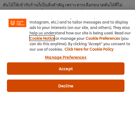
We use cookies (and similar techniques) to improve your
ต้นไม้ให้เข้ากับร้านก็เป็นสิ่งสำคัญ เพราะหากเลือกขนาดต้นไม้ที่ไม่
experience on our site. Cookies enable you to enjoy
เหมาะกับร้าน อาจทำให้ดูรก และไม่สวยงามได้
certain features (like saving your online "shopping
basket"), social sharing functionality (for Facebook,
ต้นไม้มงคลยอดนิยมสำหรับร้านพื้นที่น้อย:
Instagram, etc.) and to tailor messages and to display
ads to your interests (on our site, and others). They also
ต้นช้อนเงินช้อนทอง: ช่วยกวักเงินทองเข้าร้านให้ไหลมาเทมา
help us understand how our site is being used. Read our
เป็นต้นไม้ที่ปลูกง่าย แถมยังช่วยฟอกอากาศให้บริสุทธิ์
Cookie Notice
or manage your
Cookie Preferences
(you
can do this anytime). By clicking "Accept" you consent to
ต้นไม้สวรรค์: ปลูกแล้วจะนำความโชคดี นำพาความสำเร็จมาให้ ใบ
our use of cookies.
Click Here for Cookie Policy
มีลักษณะคล้ายกับเหรียญยิ่งปลูกให้บานสะพรั่ง จะทำให้มั่งคั่งร่ำรวย
Manage Preferences
ต้นว่านรวยไม่เลิก: ต้นไม้มงคล เสริมโชคลาภ ดูแลง่าย ไม่ต้องรดน้ำ
สมัครเรียนฟรีเลย
Accept
เยอะ เพราะเป็นตระกูลเดียวกับต้นกระบองเพชร เชื่อกันว่าถ้าปลูกจน
มีดอกจะทำให้มีโชคลาภ
ต้นไม้มงคลยอดนิยมสำหรับร้านพื้นที่กว้าง:
Decline
ต้นกวักมรกต: นำพาโชคลาภให้เงินไหลมาเทมา การค้ารุ่งเรือง มีเงิน
มีทองเหลือเก็บไม่ขัดสน แถมยังช่วยฟอกอากาศภายในร้านให้สดชื่น
ขึ้นได้
ต้นเศรษฐีมีทรัพย์: เชื่อว่าถ้าใครปลูกต้นนี้จะทำให้ค้าขายรุ่งเรือง
ร่ำรวยเงินทองตามชื่อ
ต้นนางกวัก: เชื่อว่าถ้าปลูกแล้วมีใบคล้ายรูปหัวใจสองดวงติดกัน จะมี