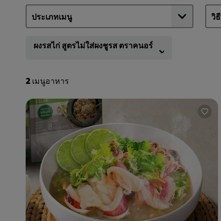
ผงรสไก่ สูตรไม่ใส่ผงชูรส ตราคนอร์
2
เมนูอาหาร