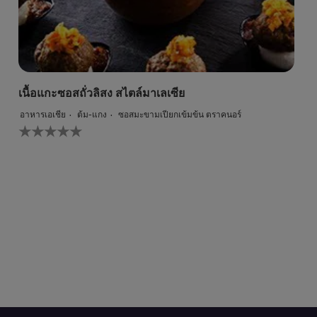
เนื้อแกะซอสถั่วลิสง สไตล์มาเลเซีย
อาหารเอเชีย
ต้ม-แกง
ซอสมะขามเปียกเข้มข้น ตราคนอร์
ไม่มี
การ
ให้
คะแนน
สำหรับ
recipe
นี้