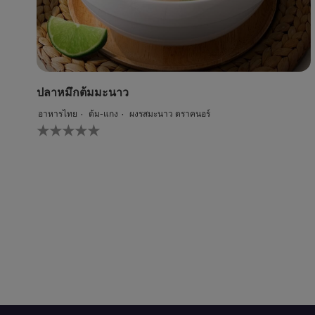
ปลาหมึกต้มมะนาว
อาหารไทย
ต้ม-แกง
ผงรสมะนาว ตราคนอร์
ไม่มี
การ
ให้
คะแนน
สำหรับ
recipe
นี้