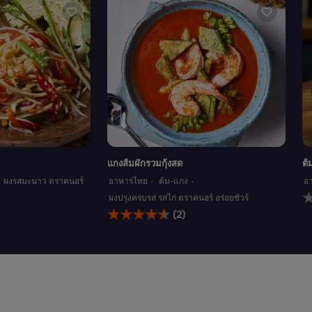
แกงส้มผักรวมกุ้งสด
ต้
ผงรสมะนาว ตราคนอร์
อาหารไทย
ต้ม-แกง
อ
ไม
ผงปรุงครบรส รสไก่ ตราคนอร์ อร่อยชัวร์
ก
คะแนน
(2)
ให
เฉลี่ย
ค
ของ
ส
แกงส้ม
r
ผัก
นี้
รวม
กุ้ง
สด
นี้