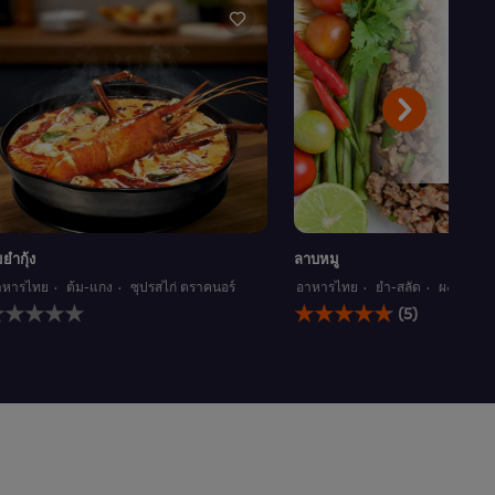
มยำกุ้ง
ลาบหมู
าหารไทย
ต้ม-แกง
ซุปรสไก่ ตราคนอร์
อาหารไทย
ยำ-สลัด
ผงรสมะน
่มี
คะแนน
(5)
าร
เฉลี่ย
้
ของ
ะแนน
ลาบ
ำหรับ
หมู
ecipe
นี้
คือ
4.8
จาก
5