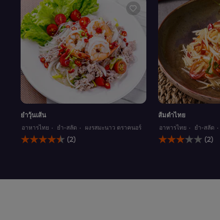
ยำวุ้นเส้น
ส้มตำไทย
อาหารไทย
ยำ-สลัด
ผงรสมะนาว ตราคนอร์
อาหารไทย
ยำ-สลัด
คะแนน
คะแนน
(2)
(2)
เฉลี่ย
เฉลี่ย
ของ
ของ
ยำ
ส้มตำ
วุ้น
ไทย
เส้น
นี้
นี้
คือ
คือ
3.0
4.5
จาก
จาก
5