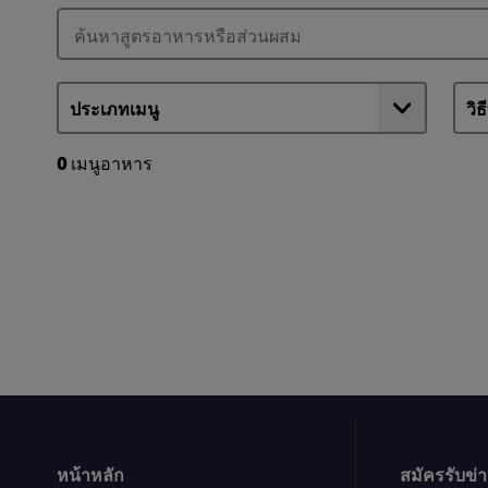
5
จาก
จาก
คะแนน
คะแนน
2
2
0
เมนูอาหาร
หน้าหลัก
สมัครรับข่