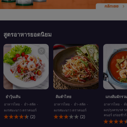
สูตรอาหารยอดนิยม
ยำวุ้นเส้น
ส้มตำไทย
แกงส้มผักรวม
อาหารไทย
ยำ-สลัด
อาหารไทย
ยำ-สลัด
อาหารไทย
ต
ผงปรุงครบรส รส
ผงรสมะนาว ตราคนอร์
ผงรสมะนาว ตราคนอร์
คะแนน
คะแนน
คนอร์ อร่อยชัวร์
(2)
(2)
คะแนน
เฉลี่ย
เฉลี่ย
เฉลี่ย
ของ
ของ