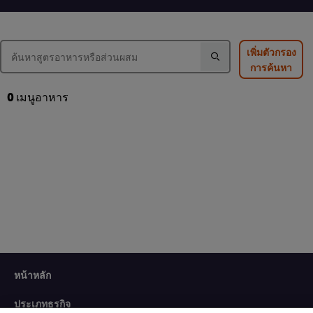
ของ
ยำ
ส้มตำ
แกงส้ม
วุ้น
ไทย
ผัก
เส้น
นี้
รวม
นี้
คือ
เพิ่มตัวกรอง
กุ้ง
คือ
3.0
การค้นหา
สด
4.5
จาก
นี้
จาก
5
คือ
5
จาก
0
เมนูอาหาร
4.5
จาก
คะแนน
จาก
คะแนน
2
5
2
จาก
คะแนน
2
We use cookies (and similar techniques) to improve your
หน้าหลัก
experience on our site. Cookies enable you to enjoy
certain features (like saving your online "shopping
ประเภทธุรกิจ
basket"), social sharing functionality (for Facebook,