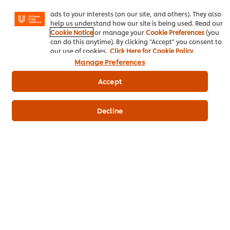
Instagram, etc.) and to tailor messages and to display
ไอเดียธุรกิจ
ads to your interests (on our site, and others). They also
help us understand how our site is being used. Read our
Cookie Notice
or manage your
Cookie Preferences
(you
คอร์สเรียนฟรี
can do this anytime). By clicking "Accept" you consent to
our use of cookies.
Click Here for Cookie Policy
เมนูอาหาร
Manage Preferences
โปรโมชั่น
Accept
สั่งซื้อสินค้า
Decline
ติดต่อเรา
สมัครรับข่าวสารออนไลน์
Cookie Preferences
เลือกประเทศ
เงื่อนไขทางกฏหมาย