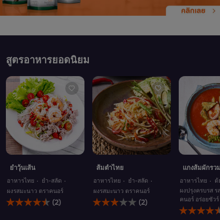
สูตรอาหารยอดนิยม
ยำวุ้นเส้น
ส้มตำไทย
แกงส้มผักรวม
อาหารไทย
ยำ-สลัด
อาหารไทย
ยำ-สลัด
อาหารไทย
ต
ผงปรุงครบรส รส
ผงรสมะนาว ตราคนอร์
ผงรสมะนาว ตราคนอร์
คะแนน
คะแนน
คนอร์ อร่อยชัวร์
(2)
(2)
คะแนน
เฉลี่ย
เฉลี่ย
เฉลี่ย
ของ
ของ