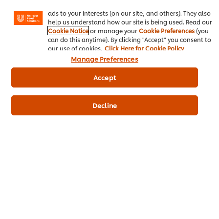
Instagram, etc.) and to tailor messages and to display
ไอเดียธุรกิจ
ads to your interests (on our site, and others). They also
help us understand how our site is being used. Read our
Cookie Notice
or manage your
Cookie Preferences
(you
คอร์สเรียนฟรี
can do this anytime). By clicking "Accept" you consent to
our use of cookies.
Click Here for Cookie Policy
เมนูอาหาร
Manage Preferences
โปรโมชั่น
Accept
สั่งซื้อสินค้า
Decline
ติดต่อเรา
สมัครรับข่าวสารออนไลน์
Cookie Preferences
เลือกประเทศ
เงื่อนไขทางกฏหมาย