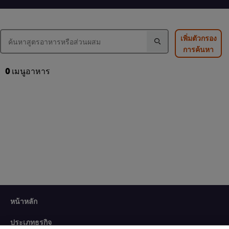
ของ
ยำ
ส้มตำ
แกงส้ม
วุ้น
ไทย
ผัก
เส้น
นี้
รวม
นี้
คือ
เพิ่มตัวกรอง
กุ้ง
คือ
3.0
การค้นหา
สด
4.5
จาก
นี้
จาก
5
คือ
5
จาก
0
เมนูอาหาร
4.5
จาก
คะแนน
จาก
คะแนน
2
5
2
จาก
คะแนน
2
We use cookies (and similar techniques) to improve your
หน้าหลัก
experience on our site. Cookies enable you to enjoy
certain features (like saving your online "shopping
ประเภทธุรกิจ
basket"), social sharing functionality (for Facebook,