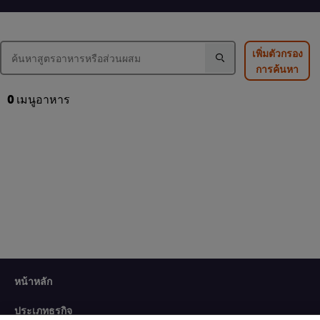
ของ
ยำ
ส้มตำ
แกงส้ม
วุ้น
ไทย
ผัก
เส้น
นี้
รวม
นี้
คือ
เพิ่มตัวกรอง
กุ้ง
คือ
3.0
การค้นหา
สด
4.5
จาก
นี้
จาก
5
คือ
5
จาก
0
เมนูอาหาร
4.5
จาก
คะแนน
จาก
คะแนน
2
5
2
จาก
คะแนน
2
We use cookies (and similar techniques) to improve your
หน้าหลัก
experience on our site. Cookies enable you to enjoy
certain features (like saving your online "shopping
ประเภทธุรกิจ
basket"), social sharing functionality (for Facebook,