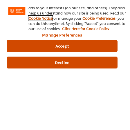
Instagram, etc.) and to tailor messages and to display
ไอเดียธุรกิจ
ads to your interests (on our site, and others). They also
help us understand how our site is being used. Read our
Cookie Notice
or manage your
Cookie Preferences
(you
คอร์สเรียนฟรี
can do this anytime). By clicking "Accept" you consent to
our use of cookies.
Click Here for Cookie Policy
เมนูอาหาร
Manage Preferences
โปรโมชั่น
Accept
สั่งซื้อสินค้า
Decline
ติดต่อเรา
สมัครรับข่าวสารออนไลน์
Cookie Preferences
เลือกประเทศ
เงื่อนไขทางกฏหมาย