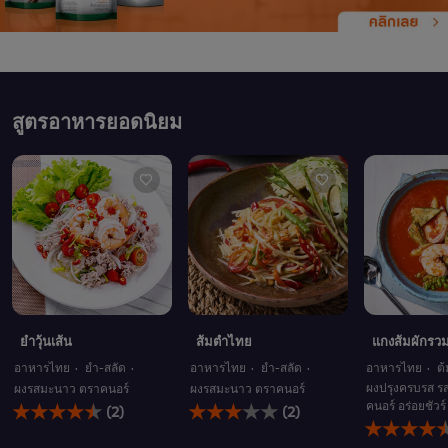
สูตรอาหารยอดนิยม
ยำวุ้นเส้น
ส้มตำไทย
แกงส้มผักรวม
อาหารไทย
ยำ-สลัด
อาหารไทย
ยำ-สลัด
อาหารไทย
ต
ผงปรุงครบรส รส
ผงรสมะนาว ตราคนอร์
ผงรสมะนาว ตราคนอร์
คะแนน
คะแนน
คนอร์ อร่อยชัวร์
(2)
(2)
คะแนน
เฉลี่ย
เฉลี่ย
เฉลี่ย
ของ
ของ