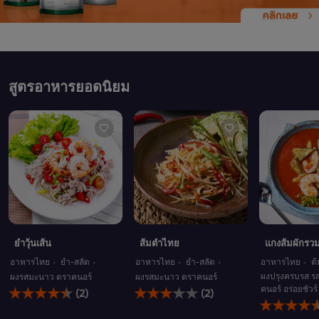
สูตรอาหารยอดนิยม
ยำวุ้นเส้น
ส้มตำไทย
แกงส้มผักรวม
อาหารไทย
ยำ-สลัด
อาหารไทย
ยำ-สลัด
อาหารไทย
ต
ผงปรุงครบรส รส
ผงรสมะนาว ตราคนอร์
ผงรสมะนาว ตราคนอร์
คะแนน
คะแนน
คนอร์ อร่อยชัวร์
(2)
(2)
คะแนน
เฉลี่ย
เฉลี่ย
เฉลี่ย
ของ
ของ