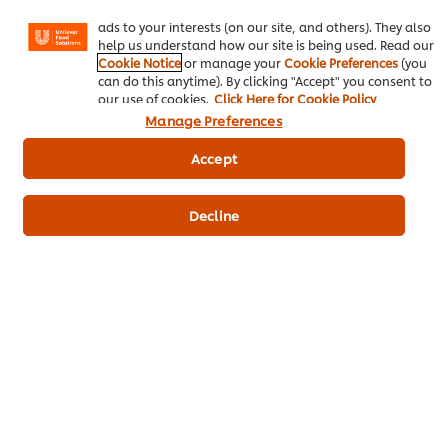
Instagram, etc.) and to tailor messages and to display
ไอเดียธุรกิจ
ads to your interests (on our site, and others). They also
help us understand how our site is being used. Read our
Cookie Notice
or manage your
Cookie Preferences
(you
คอร์สเรียนฟรี
can do this anytime). By clicking "Accept" you consent to
our use of cookies.
Click Here for Cookie Policy
เมนูอาหาร
Manage Preferences
โปรโมชั่น
Accept
สั่งซื้อสินค้า
Decline
ติดต่อเรา
สมัครรับข่าวสารออนไลน์
Cookie Preferences
เลือกประเทศ
เงื่อนไขทางกฏหมาย