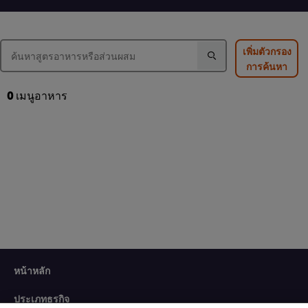
ของ
ยำ
ส้มตำ
แกงส้ม
วุ้น
ไทย
ผัก
เส้น
นี้
รวม
นี้
คือ
เพิ่มตัวกรอง
กุ้ง
คือ
3.0
การค้นหา
สด
4.5
จาก
นี้
จาก
5
คือ
5
จาก
0
เมนูอาหาร
4.5
จาก
คะแนน
จาก
คะแนน
2
5
2
จาก
คะแนน
2
We use cookies (and similar techniques) to improve your
หน้าหลัก
experience on our site. Cookies enable you to enjoy
certain features (like saving your online "shopping
ประเภทธุรกิจ
basket"), social sharing functionality (for Facebook,