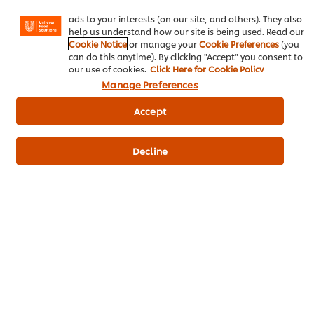
Instagram, etc.) and to tailor messages and to display
ไอเดียธุรกิจ
ads to your interests (on our site, and others). They also
help us understand how our site is being used. Read our
Cookie Notice
or manage your
Cookie Preferences
(you
คอร์สเรียนฟรี
can do this anytime). By clicking "Accept" you consent to
our use of cookies.
Click Here for Cookie Policy
เมนูอาหาร
Manage Preferences
โปรโมชั่น
Accept
สั่งซื้อสินค้า
Decline
ติดต่อเรา
สมัครรับข่าวสารออนไลน์
Cookie Preferences
เลือกประเทศ
เงื่อนไขทางกฏหมาย