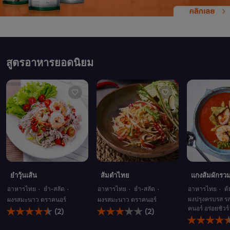
สูตรอาหารยอดนิยม
ยำวุ้นเส้น
ส้มตำไทย
แกงส้มผักรวม
อาหารไทย
ยำ-สลัด
อาหารไทย
ยำ-สลัด
อาหารไทย
ต
ผงปรุงครบรส รส
ผงรสมะนาว ตราคนอร์
ผงรสมะนาว ตราคนอร์
คะแนน
คะแนน
คนอร์ อร่อยชัวร์
(2)
(2)
คะแนน
เฉลี่ย
เฉลี่ย
เฉลี่ย
ของ
ของ