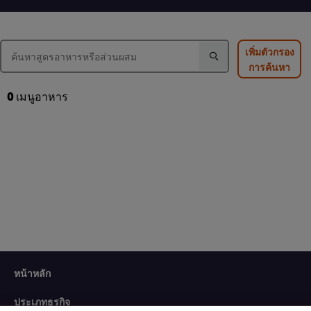
ของ
ยำ
ส้มตำ
แกงส้ม
วุ้น
ไทย
ผัก
เส้น
นี้
รวม
นี้
คือ
เพิ่มตัวกรอง
กุ้ง
คือ
3.0
การค้นหา
สด
4.5
จาก
นี้
จาก
5
คือ
5
จาก
0
เมนูอาหาร
4.5
จาก
คะแนน
จาก
คะแนน
2
5
2
จาก
คะแนน
2
We use cookies (and similar techniques) to improve your
หน้าหลัก
experience on our site. Cookies enable you to enjoy
certain features (like saving your online "shopping
ประเภทธุรกิจ
basket"), social sharing functionality (for Facebook,