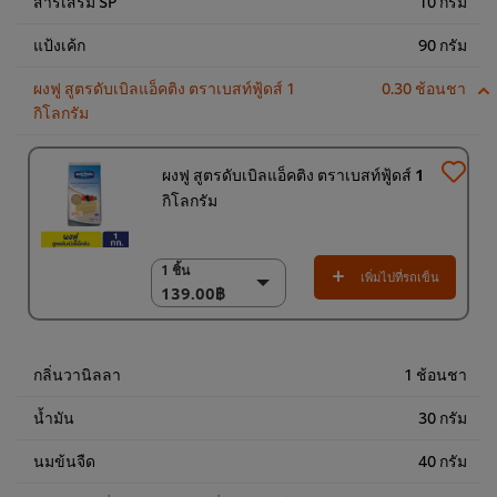
สารเสริม SP
10 กรัม
แป้งเค้ก
90 กรัม
ผงฟู สูตรดับเบิลแอ็คติง ตราเบสท์ฟู้ดส์ 1
0.30 ช้อนชา
กิโลกรัม
ผงฟู สูตรดับเบิลแอ็คติง ตราเบสท์ฟู้ดส์ 1
กิโลกรัม
1 ชิ้น
1 ชิ้น
เพิ่มไปที่รถเข็น
139.00฿
139.00฿
18 x 1 กก.
2,502.00฿
กลิ่นวานิลลา
1 ช้อนชา
น้ำมัน
30 กรัม
นมข้นจืด
40 กรัม