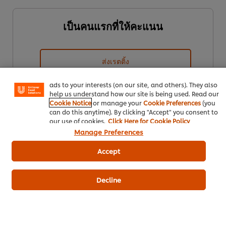
เป็นคนแรกที่ให้คะแนน
We use cookies (and similar techniques) to improve your
experience on our site. Cookies enable you to enjoy
certain features (like saving your online "shopping
ส่งเรตติ้ง
basket"), social sharing functionality (for Facebook,
Instagram, etc.) and to tailor messages and to display
ads to your interests (on our site, and others). They also
help us understand how our site is being used. Read our
Cookie Notice
or manage your
Cookie Preferences
(you
can do this anytime). By clicking "Accept" you consent to
our use of cookies.
Click Here for Cookie Policy
Manage Preferences
Accept
ดาวน์โหลดเป็นไฟล์ PDF
อีเมล
Decline