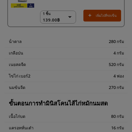
1 ชิ้น
1 ชิ้น
เพิ่มไปที่รถเข็น
139.00฿
139.00฿
18 x 1 กก.
2,502.00฿
น้ําตาล
280 กรัม
เกลือป่น
4 กรัม
เนยสดจืด
520 กรัม
ไข่ไก่ เบอร์2
4 ฟอง
นมข้นจืด
270 กรัม
ขั้นตอนการทำมินิสโคนไส้ไก่หมักนมสด
เนื้อไก่บด
80 กรัม
แครอทหั่นเต๋า
16 กรัม