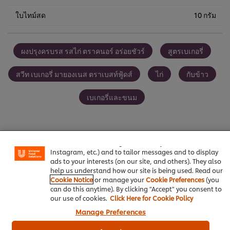
ใบไทม์สด
10 กรัม
ผงปรุงครบรส รสไก่ ตราคนอร์ อร่อยชัวร์
สูตรเบเกอรี่
สวีท เบเกอรี่ มายองเนส ตราเบสท์ฟู้ดส์
ไก่
กับข้าว
เบเกอรี่และขนม
We use cookies (and similar techniques) to improve your
experience on our site. Cookies enable you to enjoy
certain features (like saving your online "shopping
basket"), social sharing functionality (for Facebook,
Instagram, etc.) and to tailor messages and to display
เป็นคนแรกที่ให้คะแนน
ads to your interests (on our site, and others). They also
help us understand how our site is being used. Read our
Cookie Notice
or manage your
Cookie Preferences
(you
can do this anytime). By clicking "Accept" you consent to
ส่งเรตติ้ง
our use of cookies.
Click Here for Cookie Policy
Manage Preferences