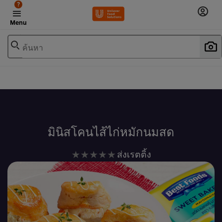
?
Menu
ค้นหา
เพิ่มในรายการโปรด
มินิสโคนไส้ไก่หมักนมสด
ไม่มี
ส่งเรตติ้ง
การ
ให้
คะแนน
สำหรับ
recipe