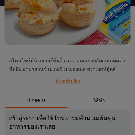
นี้
สโคนไซซ์มินิ เบเกอรี่ชิ้นจิ๋ว แต่ความอร่อยอัดแน่นเต็มคำ
ที่หยิบเอาบาลานซ์ เบเกอรี่ มายองเนส ตราเบสท์ฟู้ดส์
เข้าไปช่วยผสานไส้ให้ไส้ไก่หมักนมสดเข้ากันได้ดี และปิด
อ่านเพิ่มเติม
ท้ายด้วยสวีท เบเกอรี่ มายองเนส ตราเบสท์ฟู้ดส์ ที่เหมาะ
สำหรับใช้ตกแต่งหน้าเบเกอรี่ ให้มินิสโคนน่าทานมากขึ้น
ส่วนผสม
วิธีทำ
ได้เส้นมายองเนสที่เส้นสวย เงางาม มีรสหวานนิด ๆ แถมยัง
ใช้งานง่าย บีบง่ายสุด ๆ
เข้าสู่ระบบเพื่อใช้โปรแกรมคำนวณต้นทุน
...
อาหารของเราเลย