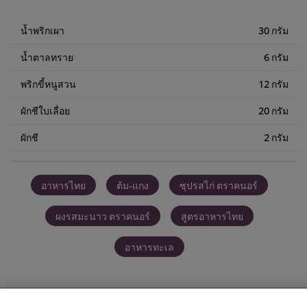
ชิ้น
1,350.00฿
น้ำพริกเผา
30 กรัม
น้ำตาลทราย
6 กรัม
พริกขี้หนูสวน
12 กรัม
ผักชีใบเลื่อย
20 กรัม
ผักชี
2 กรัม
อาหารไทย
ต้ม-แกง
ซุปรสไก่ ตราคนอร์
ผงรสมะนาว ตราคนอร์
สูตรอาหารไทย
อาหารทะเล
We use cookies (and similar techniques) to improve your
experience on our site. Cookies enable you to enjoy
certain features (like saving your online "shopping
basket"), social sharing functionality (for Facebook,