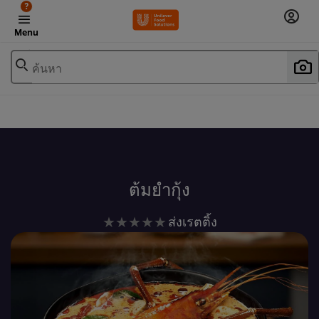
?
Menu
ค้นหา
เพิ่มในรายการโปรด
ต้มยำกุ้ง
ไม่มี
ส่งเรตติ้ง
การ
ให้
คะแนน
สำหรับ
recipe