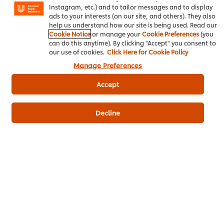
Instagram, etc.) and to tailor messages and to display
เป็นคนแรกที่ให้คะแนน
ads to your interests (on our site, and others). They also
help us understand how our site is being used. Read our
Cookie Notice
or manage your
Cookie Preferences
(you
can do this anytime). By clicking "Accept" you consent to
ส่งเรตติ้ง
our use of cookies.
Click Here for Cookie Policy
Manage Preferences
Accept
Decline
ดาวน์โหลดเป็นไฟล์ PDF
อีเมล