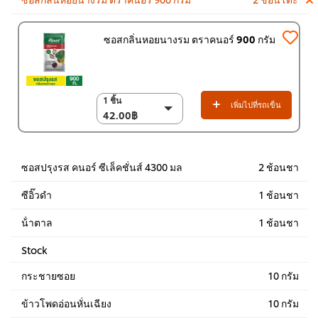
ซอสกลิ่นหอยนางรม ตราคนอร์ 900 กรัม
1 ชิ้น
1 ชิ้น
เพิ่มไปที่รถเข็น
42.00฿
42.00฿
(ราคาพิเศษ) แพ็ค 12
ชิ้น
504.00฿
ซอสปรุงรส คนอร์ ซีเล็คชั่นส์ 4300 มล
2 ช้อนชา
ซีอิ๊วดำ
1 ช้อนชา
น้ําตาล
1 ช้อนชา
Stock
กระชายซอย
10 กรัม
ข้าวโพดอ่อนหั่นเฉียง
10 กรัม