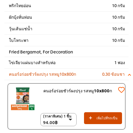
พริกไทยอ่อน
10 กรัม
ผักบุ้งหั่นท่อน
10 กรัม
วุ้นเส้นแช่น้ำ
10 กรัม
ใบโหระพา
10 กรัม
Fried Bergamot, For Decoration
ไข่เจียวแผ่นบางสำหรับห่อ
1 ฟอง
คนอร์อร่อยชัวร์ผงปรุง รสหมู10x800ก
0.30 ช้อนชา
คนอร์อร่อยชัวร์ผงปรุง รสหมู10x800ก
(ราคาพิเศษ) 1 ชิ้น
(ราคาพิเศษ) 1 ชิ้น
เพิ่มไปที่รถเข็น
94.00฿
94.00฿
(ราคาพิเศษ) แพ็ค 10