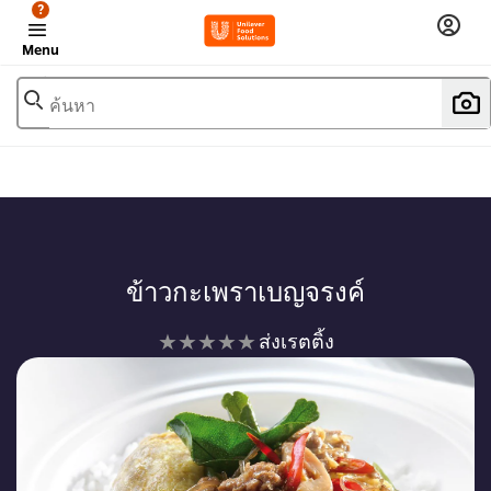
?
Menu
ค้นหา
เพิ่มในรายการโปรด
ข้าวกะเพราเบญจรงค์
ไม่มี
ส่งเรตติ้ง
การ
ให้
คะแนน
สำหรับ
recipe