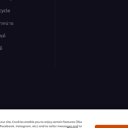
cycle
จำหน่าย
ซต์
ด้
ฟู้ด โซลูชั่นส์
ur site. Cookies enable you to enjoy certain features (like
r Facebook, Instagram, etc.) and to tailor messages and to