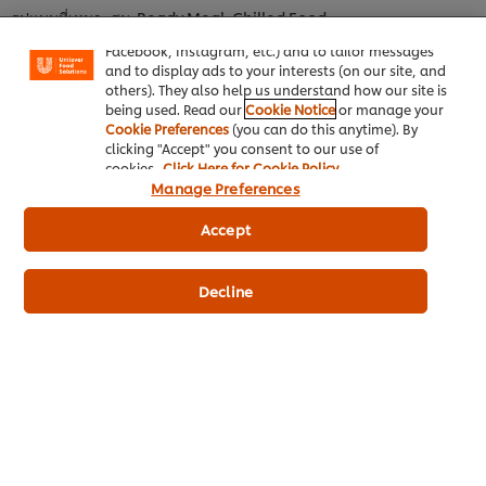
enjoy certain features (like saving your online
รูปแบบที่เหมาะสม: Ready Meal, Chilled Food
"shopping basket"), social sharing functionality (for
Facebook, Instagram, etc.) and to tailor messages
Mexican cuisine:
ร้านอาหารเม็กซิกันเริ่มเป็นที่คุ้นเคย โดยเฉพาะเมนู
and to display ads to your interests (on our site, and
ทาโก้ (Taco) เบอร์ริโต้ (Burrito) เคซาดิญ่า (Quesadilla) นอกจาก
others). They also help us understand how our site is
รสชาติเข้าถึงง่ายสำหรับคนไทย ยังครบถ้วนด้วยคุณค่าทางโภชนาการ
being used. Read our
Cookie Notice
or manage your
จึงเหมาะกับผู้บริโภคที่ใส่ใจสุขภาพ
Cookie Preferences
(you can do this anytime). By
clicking "Accept" you consent to our use of
รูปแบบที่เหมาะสม: Chilled Food, Ready Meal, DIY Meal Kit,
cookies.
Click Here for Cookie Policy
Manage Preferences
Snack
Korean cuisine:
อิทธิพลจากภาพยนตร์และซีรีส์เกาหลีส่งผลให้อาหาร
Accept
เกาหลีกลายเป็นที่ต้องการของผู้บริโภค โดยเฉพาะอาหารทานเล่น เช่น
ต๊อกบกกี ออมุก ที่เหมาะกับการทำเป็นอาหารพร้อมทานให้สัมผัส
Decline
ประสบการณ์กินแบบเกาหลีได้ง่ายๆที่บ้าน
รูปแบบที่เหมาะสม: Frozen Food, Chilled Food, Ready Meal, DIY
Meal Kit, Snack
3. คำเดียวจบครบโภชนาการ (Best in one bite)
วิถีชีวิตที่เร่งรีบในปัจจุบันทำให้ผู้คนในเมืองส่วนใหญ่มองหาอาหารพร้อม
ทานรวมทั้งอาหารคำเล็กที่ตอบโจทย์โภชนาการและกินได้ตลอดทั้งวัน
อาหารว่างที่มีทั้งคาร์โบไฮเดรต โปรตีน และไฟเบอร์ จึงมีบทบาทมากขึ้น