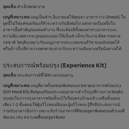
จุดแข็ง:
คำเล็กพกพาง่าย
เมนูที่เหมาะสม:
เมนูเป็นคำๆ อิ่มง่ายแต่ให้คุณค่า อาหารว่าง (Snack) ใน
ยุคนี้ไม่ใช่แค่ของกินแก้หิวระหว่างวันอีกต่อไป แต่กลายเป็นหนึ่งใน
อาหารมื้อสำคัญของคนทำงาน ซึ่งจะต้องมีทั้งคุณค่าทางอาหารและ
ความอิ่ม แต่ควรจะถูกออกแบบมาให้เป็นคำเล็กๆ กินง่าย มีหลากหลาย
รสชาติ วัตถุดิบเหมาะกับเมนูอาหารประเภทแซนด์วิช ขนมปังสอดไส้
หรือข้าวปั้นที่สามารถพกพาสะดวก กินระหว่างเดินทางหรือนั่งคาเฟ่ได้
ประสบการณ์พร้อมปรุง (Experience Kit)
จุดแข็ง:
ประสบการณ์ที่ได้ทำเองก่อนทาน
เมนูที่เหมาะสม:
เมนูที่มาพร้้อมซอสพิเศษของเชฟ ชุดอาหารพร้อมปรุง
(DIY Meal Kit) คือชุดเตรียมประกอบอาหารสำเร็จรูปที่รวมรวมวัตถุดิบ
ปรุงสุกในการปรุงอาหารชนิดนั้นๆไว้เกือบครบถ้วนแล้ว เหลือขั้นตอน
เพียง 1-2 ขั้นตอนให้ผู้บริโภคลงมือเอง ผู้บริโภคจะรู้สึกมีประสบการณ์
ร่วมกับอาหารยิ่งกว่า เหมาะกับร้านอาหารที่มีซอสสูตรพิเศษของตัวเองที่
ชัดเจน เช่น สปาเกตตี้ซอสสูตรพิเศษ