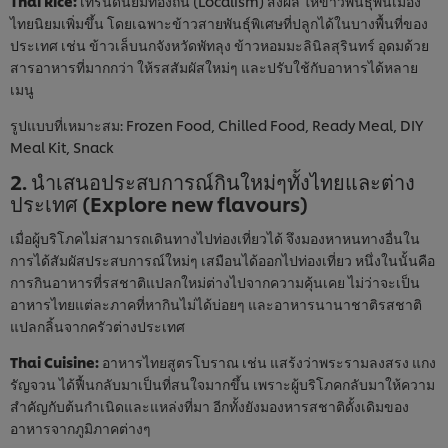
Thai Rice:
เทรนด์นิยมท้องถิ่น (Localism) ส่งผล ให้ข้าวพันธ์ุพื้นเมือง
ไทยนิยมเพิ่มขึ้น โดยเฉพาะข้าวสายพันธุ์พิเศษที่ปลูกได้ในบางพื้นที่ของ
ประเทศ เช่น ข้าวเล็บนกจังหวัดพัทลุง ข้าวหอมมะลินิลสุรินทร์ อุดมด้วย
สารอาหารที่มากกว่า ให้รสสัมผัสใหม่ๆ และปรับใช้กับอาหารได้หลาย
เมนู
รูปแบบที่เหมาะสม: Frozen Food, Chilled Food, Ready Meal, DIY
Meal Kit, Snack
2. นำเสนอประสบการณ์กินใหม่ๆทั้งไทยและต่าง
ประเทศ (Explore new flavours)
เมื่อผู้บริโภคไม่สามารถเดินทางไปท่องเที่ยวได้ จึงมองหาหนทางอื่นใน
การได้สัมผัสประสบการณ์ใหม่ๆ เสมือนได้ออกไปท่องเที่ยว หนึ่งในนั้นคือ
การกินอาหารที่รสชาติแปลกใหม่ต่างไปจากความคุ้นเคย ไม่ว่าจะเป็น
อาหารไทยแต่ละภาคที่หากินไม่ได้บ่อยๆ และอาหารนานาชาติรสชาติ
แปลกลิ้นจากครัวต่างประเทศ
Thai Cuisine:
อาหารไทยสูตรโบราณ เช่น แสร้งว่าพระรามลงสรง แกง
รัญจวน ได้ฟื้นกลับมาเป็นที่สนใจมากขึ้น เพราะผู้บริโภคกลับมาให้ความ
สำคัญกับต้นกำเนิดและแหล่งที่มา อีกทั้งยังมองหารสชาติดั้งเดิมของ
We use cookies (and similar techniques) to improve
อาหารจากภูมิภาคต่างๆ
your experience on our site. Cookies enable you to