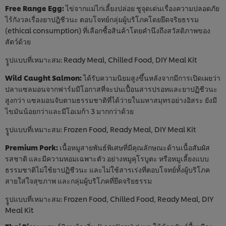
Free Range Egg:
ไข่จากแม่ไก่เลี้ยงปล่อย ชูจุดเด่นเรื่องความปลอดภัย
ไร้กังวลเรื่องยาปฎิชีวนะ ตอบโจทย์กลุ่มผู้บริโภคโดยยึดจริยธรรม
(ethical consumption) ที่เลือกซื้อสินค้าโดยคำนึงถึงสวัสดิภาพของ
สัตว์ด้วย
รููปแบบที่เหมาะสม: Ready Meal, Chilled Food, DIY Meal Kit
Wild Caught Salmon:
ได้รับความนิยมสูงขึ้นหลังจากมีการเปิดเผยว่า
ปลาแซลมอนจากฟาร์มมีโอกาสที่จะปนเปื้อนสารปรอทและยาปฏิชีวนะ
สูงกว่า แซลมอนจับตามธรรมชาติที่ได้ว่ายในมหาสมุทรอย่างอิสระ ยังมี
ไขมันน้อยกว่าและมีโอเมก้า 3 มากกว่าด้วย
รููปแบบที่เหมาะสม: Frozen Food, Ready Meal, DIY Meal Kit
Premium Pork:
เนื้อหมูสายพันธ์พิเศษที่มีคุณลักษณะด้านเนื้อสัมผัส
รสชาติ และมีความหอมเฉพาะตัว อย่างหมูคุโรบูตะ หรือหมูเลี้ยงแบบ
ธรรมชาติไม่ใช้ยาปฏิชีวนะ และไม่ใช้สารเร่งที่ตอบโจทย์ทั้งผู้บริโภค
สายใส่ใจสุขภาพ และกลุ่มผู้บริโภคที่ยึดจริยธรรม
รููปแบบที่เหมาะสม: Frozen Food, Chilled Food, Ready Meal, DIY
Meal Kit