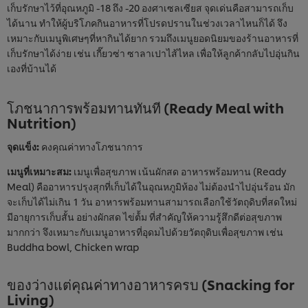
เก็บรักษาไว้ที่อุณหภูมิ -18 ถึง -20 องศาเซลเซียส จุดเด่นคือสามารถเก็บ
ได้นาน ทำให้ผู้บริโภคกินอาหารที่โปรดปรานในช่วงเวลาไหนก็ได้ จึง
เหมาะกับเมนูพิเศษๆที่หากินได้ยาก รวมถึงเมนูยอดนิยมของร้านอาหารที่
เก็บรักษาได้ง่าย เช่น เกี๊ยวซ่า ซาลาเปาไส้ไหล เพื่อให้ลูกค้ากลับไปอุ่นกิน
เองที่บ้านได้
โภชนาการพร้อมทานทันที (Ready Meal with
Nutrition)
จุดแข็ง:
คงคุณค่าทางโภชนาการ
เมนูที่เหมาะสม:
เมนูเพื่อสุขภาพ เน้นผักสด อาหารพร้อมทาน (Ready
Meal) คืออาหารปรุงสุกที่เก็บได้ในอุณหภูมิห้อง ไม่ต้องนำไปอุ่นร้อน มัก
จะเก็บได้ไม่เกิน 1 วัน อาหารพร้อมทานสามารถเลือกใช้วัตถุดิบที่สดใหม่
มีอายุการเก็บสั้น อย่างผักสด ไข่ต้้ม ที่สำคัญให้ความรู้สึกดีต่อสุขภาพ
มากกว่า จึงเหมาะกับเมนูอาหารที่อุดมไปด้วยวัตถุดิบเพื่อสุขภาพ เช่น
Buddha bowl, Chicken wrap
ของว่างแต่คุณค่าทางอาหารครบ (Snacking for
Living)