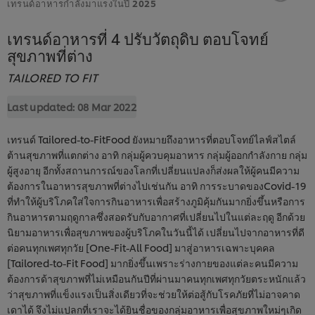
เทรนด์อาหารกำลังมาแรงในปี 2025
เทรนด์อาหารที่ 4 ปรับวัตถุดิบ ตอบโจทย์
สุขภาพที่ต่าง
TAILORED TO FIT
Last updated:
08 Mar 2022
เทรนด์ Tailored-to-FitFood ยังหมายถึงอาหารที่ตอบโจทย์ไลฟ์สไตล์
ต้านสุขภาพที่แตกต่าง อาทิ กลุ่มผู้ควบคุมอาหาร กลุ่มผู้ออกกําลังกาย กลุ่ม
ผู้สูงอายุ อีกทั้งสถานการณ์ของโลกที่เปลี่ยนแปลงก็ส่งผลให้ผู้คนมีความ
ต้องการในอาหารสุขภาพที่ต่างไปเช่นกัน อาทิ การระบาดของCovid-19
ที่ทําให้ผู้บริโภคใส่ใจการกินอาหารเพื่อสร้างภูมิคุ้มกันมากยิ่งขึ้นหรือการ
กินอาหารตามฤดูกาลซึ่งสอดรับกับอากาศที่เปลี่ยนไปในแต่ละฤดู อีกด้วย
นิยามอาหารเพื่อสุขภาพของผู้บริโภคในวันนี้ได้ เปลี่ยนไปจากอาหารที่ดี
ต่อคนทุกเพศทุกวัย [One-Fit-All Food] มาสู่อาหารเฉพาะบุคคล
[Tailored-to-Fit Food] มากยิ่งขึ้นเพราะร่างกายของแต่ละคนมีความ
ต้องการด้าสุขภาพที่ไม่เหมือนกันปีที่ผ่านมาคนทุกเพศทุกวัยตระหนักแล้ว
ว่าสุขภาพที่แข็งแรงเป็นสิ่งเดียวที่จะช่วยให้ต่อสู้กับโรคภัยที่ไม่อาจคาด
เดาได้ จึงไม่แปลกที่เราจะได้ยินชื่อของกลุ่มอาหารเพื่อสุขภาพใหม่ๆเกิด