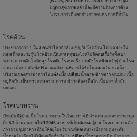
[NCDs)เช่น โรคหัวใจ โรคเบาหวาน ซึ่งผู้มี
ปัญหาสุขภาพเหล่านี้จะมีความต้องการด้าน
โภชนาการที่แตกต่างจากคนสุขภาพดีทั่วไป
โรคอ้วน
ประชากรกว่า 1 ใน 3 คนทั่วโลกกําลังเผชิญกับโรคอ้วน โดยเฉพาะใน
กลุ่มเด็กและวัยรุ่น โรคอ้วนเป็นสาเหตุของโรคไม่ติดต่อเรื้อรังทั้งเบา
หวาน ความดันโลหิตสูง โรคตับ โรคมะเร็ง รวมถึงโรคซึมเศร้าผู้ป่วยโรค
อ้วนจะต้อง จํากัดทั้งปริมาณพลังงานที่ควรได้รับในแต่ละวัน รวมถึง
ปริมาณของสารอาหารในแต่ละมื้อ
เปลี่ยน
น้ำตาล ข้าวขาว ขนมปัง เนื้อ
หมูติดมัน
เป็น
สารแทนความหวาน ข้าวกล้อง เนื้อไก่ เนื้อปลา น้ำมัน
มะกอก
โรคเบาหวาน
ปัจจุบันมีผู้ป่วยเป็นโรคเบาหวานในไทยกว่า 4.8 ล้านคนและคาดว่าจะสูง
ถึง 5.3 ล้านคนภายในปี 2045 อาหารที่เป็นมิตรต่อผู้ป่วยโรคเบาหวานคือ
การควบคุมอาหารที่กินให้อยู่ในปริมาณที่พอเหมาะเพื่อควบคุมระดับ
น้ำตาลในเลือดไม่ให้สูงหรือต่ำเกินไป
เปลี่ยน
น้ำตาลทุกชนิด ข้าวขาว