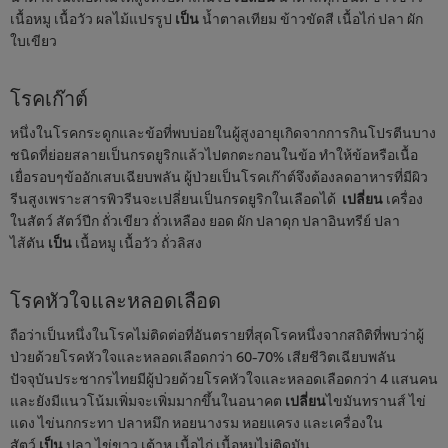
เนื้อหมู เนื้อวัว ผลไม้แปรรูป
เป็น
น้ำตาลเทียม ข้าวขัดสี เนื้อไก่ ปลา ผัก
ใบเขียว
โรคเก๊าต์
หนึ่งในโรคกระดูกและข้อที่พบบ่อยในผู้สูงอายุเกิดจากการกินโปรตีนบาง
ชนิดที่ย่อยสลายเป็นกรดยูริกแล้วไปตกตะกอนในข้อ ทําให้ข้อหรือเนื้อ
เยื่อรอบๆข้ออักเสบเฉียบพลัน ผู้ป่วยเป็นโรคเก๊าต์จึงต้องลดอาหารที่มีผิว
รีนสูงเพราะสารพิวรีนจะเปลี่ยนเป็นกรดยูริกในเลือดได้
เปลี่ยน
เครื่อง
ในสัตว์ สัตว์ปีก ถั่วเขียว ถั่วเหลือง ยอด ผัก ปลาดุก ปลาอินทรีย์ ปลา
ไส้ตัน
เป็น
เนื้อหมู เนื้อวัว ถั่วลิสง
โรคหัวใจและหลอดเลือด
ถือว่าเป็นหนึ่งในโรคไม่ติดต่อที่อันตรายที่สุดโรคหนึ่งจากสถิติที่พบว่าผู้
ป่วยด้วยโรคหัวใจและหลอดเลือดกว่า 60-70% เสียชีวิตเฉียบพลัน
ปัจจุบันประชากรไทยมีผู้ป่วยด้วยโรคหัวใจและหลอดเลือดกว่า 4 แสนคน
และยังมีแนวโน้มเพิ่มจะเพิ่มมากขึ้นในอนาคต
เปลี่ยน
ไขมันทรานส์ ไข่
แดง ไข่นกกระทา ปลาหมึก หอยนางรม หอยแครง และเครื่องใน
สัตว์
เป็น
ปลา ไข่ขาว เต้าหู เนื้อไก่ เนื้อหมูไม่ติดมัน