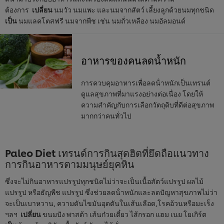
ต้องการ
เปลี่ยน
นมวัว นมแพะ และนมจากสัตว์ เลี้ยงลูกด้วยนมทุกชนิด
เป็น
นมแลคโตสฟรี นมจากพืช เช่น นมถั่วเหลือง นมอัลมอนด์
อาหารของคนลดน้ำหนัก
การควบคุมอาหารเพื่อลดน้ําหนักเป็นเทรนต์
ดูแลสุขภาพที่มาแรงอย่างต่อเนื่อง โดยให้
ความสําคัญกับการเลือกวัตถุดิบที่ดีต่อสุขภาพ
มากกว่าคนทั่วไป
Paleo Diet เทรนด์การกินสุดฮิตที่ยึดถือแนวทาง
การกินอาหารตามมนุษย์ยุคหิน
ซึ่งจะไม่กินอาหารแปรรูปทุกชนิดไม่ว่าจะเป็นเนื้อสัตว์แปรรูป ผลไม้
แปรรูป หรือธัญพืช แปรรูป ซึ่งช่วยลดน้ําหนักและลดปัญหาสุขภาพไม่ว่า
จะเป็นเบาหวาน, ความดันไขมันอุดตันในเส้นเลือด,โรคอ้วนหรือมะเร็ง
ฯลฯ
เปลี่ยน
ขนมปัง พาสต้า เส้นก๋วยเตี๋ยว ไส้กรอก แฮม เนย โยเกิร์ต