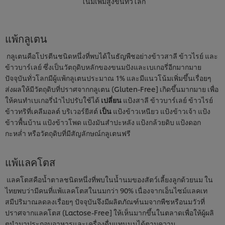
โน้มเพิ่มสูงขึ้นทั่วโลก
แพ้กลูเตน
กลูเตนคือโปรตีนชนิดหนึ่งที่พบได้ในธัญพืชอย่างข้าวสาลี ข้าวไรย์ และ
ข้าวบาร์เลย์ ซึ่งเป็นวัตถุดิบหลักของขนมปังและเบเกอรี่อีกมากมาย
ปัจจุบันทั่วโลกมีผู้แพ้กลูเตนประมาณ 1% และมีแนวโน้มเพิ่มขึ้นเรื่อยๆ
ส่งผลให้มีวัตถุดิบที่ปราศจากกลูเตน (Gluten-Free] เกิดขึ้นมากมาย เพื่อ
ให้คนทําเบเกอรี่นําไปปรับใช้ได้
เปลี่ยน
แป้งสาลี ข้าวบาร์เลย์ ข้าวไรย์
ข้าวทริที่เคลีมอลต์ บริเวอร์ยีสต์
เป็น
แป้งข้าวเหนียว แป้งข้าวเจ้า แป้ง
ข้าวพื้นบ้าน แป้งข้าวโพด แป้งมันสําปะหลัง แป้งกล้วยดิบ แป้งดอก
กะหล่ำ หรือวัตถุดิบที่มีสัญลักษณ์กลูเตนฟรี
แพ้แลคโตส
แลคโตสคือน้ำตาลชนิดหนึ่งที่พบในน้ำนมของสัตว์เลี้ยงลูกด้วยนม ใน
ไทยพบว่ามีคนที่แพ้แลคโตสในนมกว่า 90% เนื่องจากเอ็นไซม์แลคเท
สมีปริมาณลดลงเรื่อยๆ ปัจจุบันจึงมีผลิตภัณฑ์นมจากพืชหรือนมวัวที่
ปราศจากแลคโตส (Lactose-Free] ให้เห็นมากขึ้นในตลาดเพื่อให้ผู้ผลิ
ตนํามาประกอบอาหารและเครื่องดื่มแทนนมได้ตามความ