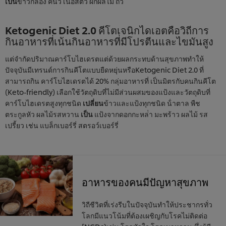
เป็น
ข้าวกล้อง คินัว เนื้อสัตว์ ผักผลไม้ ถั่ว
Ketogenic Diet 2.0 คีโตเจนิกไดเอตคือวิถีการ
กินอาหารที่เน้นกินอาหารที่มีโปรตีนและไขมันสูง
แต่จํากัดปริมาณคาร์โบไฮเดรตแต่ด้วยผลกระทบด้านสุขภาพทําให้
ปัจจุบันมีเทรนด์การกินคีโตแบบยืดหยุ่นหรือKetogenic Diet 2.0 ที่
สามารถกิน คาร์โบไฮเดรตได้ 20% กลุ่มอาหารที่ เป็นมิตรกับคนกินคีโต
(Keto-friendly) เลือกใช้วัตถุดิบที่ไม่มีส่วนผสมของแป้งและวัตถุดิบที่
คาร์โบไฮเดรตสูงทุกชนิด
เปลี่ยน
ข้าวและแป้งทุกชนิด น้ําตาล พืช
ตระกูลหัว ผลไม้รสหวาน
เป็น
แป้งจากดอกกะหล่ํา มะพร้าว ผลไม้ รส
เปรี้ยว เช่น แบล็กเบอร์รี่ สตรอว์เบอร์รี่
อาหารของคนมีปัญหาสุขภาพ
วิถีชีวิตที่เร่งรีบในปัจจุบันทําให้ประชากรทั่ว
โลกมีแนวโน้มที่ต้องเผชิญกับโรคไม่ติดต่อ