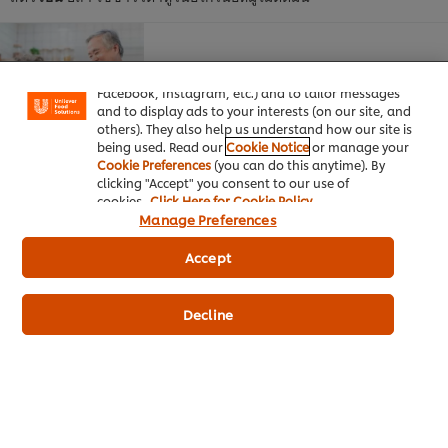
We use cookies (and similar techniques) to improve
your experience on our site. Cookies enable you to
enjoy certain features (like saving your online
อาหารของคนสูงอายุ
"shopping basket"), social sharing functionality (for
Facebook, Instagram, etc.) and to tailor messages
and to display ads to your interests (on our site, and
สัดส่วนประชากรสูงวัยในไทยจะเพิ่มขึ้นเป็น
others). They also help us understand how our site is
269% ของประชากรทั้งหมดในปี 2030 กลุ่มผู้
being used. Read our
Cookie Notice
or manage your
สูงวัยที่มีอายุ51-69 ปี ต้องการดูแลสุขภาพ
Cookie Preferences
(you can do this anytime). By
clicking "Accept" you consent to our use of
และปรับเปลี่ยนโภชนาการให้เหมาะสมกับ
cookies.
Click Here for Cookie Policy
วัยยิ่งขึ้น เช่น อาหารพลังงานต่ำแต่คุณค่า
Manage Preferences
ทางโภชนาการสูงเนื่องจากการใช้พลังงาน
ลดลงอาหารอ่อนและเคี้ยวง่ายเนื่องจากฟันที่
Accept
ใช้บดเคี้ยวอาหารมีความบางลง ระบบย่อยอา
หารจะทํางานได้น้อยและความสามารถใน
Decline
การรับรสลดลง
เปลี่ยน
เนื้อวัว นม เนย
อาหารแปรรูป ผลไม้รสหวาน
เป็น
เนื้อหมูไม่
ติดมัน นมพร่องมันเนย น้ํามันพืช ผักใบเขียว
ให้อาหารเยียวยาคุณ