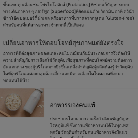
ขึ้นแทบทุกเดือนช่น โพรไบโอติกส์ (Probiotics] ที่ช่วยแก้ปัญหาระบบ
ทางเดินอาหาร ซูเปอร์ฟูด (Superfood]ที่อัดแน่นด้วยวิตามิน อาทิ ควินัว
ข้าวโอ๊ต บลูเบอร์รี่ ผักเคล หรืออาหารที่ปราศจากกลูเตน (Gluten-Free)
สําหรับคนที่แพ้สารอาหารจําพวกนี้เป็นพิเศษ
เปลี่ยนอาหารให้ตอบโจทย์สุขภาพแต่ยังตรงใจ
อาหารที่ดีต่อสุขภาพของแต่ละคนไม่เหมือนกันผู้ประกอบการจึงต้องให้
ความสําคัญกับการเลือกใช้วัตถุดิบเพื่อสุขภาพที่ตอบโจทย์ความต้องการ
อันแตกต่าง ของผู้บริโภคมากยิ่งขึ้นแต่สิ่งสําคัญคือผู้ผลิตต้องรู้ว่าวัตถุดิบ
ใดที่ผู้บริโภคแต่ละกลุ่มต้องเลี้ยงและมีทางเลือกใดในตลาดที่จะมา
ทดแทนได้บ้าง
อาหารของคนแพ้
ประชากรโลกมากกว่าครึ่งกำลังเผชิญปัญหา
โรคภูมิแพ้ ซึ่งการแพ้อาหารพบได้ในทุกเพศ
ทุกวัย วัตถุดิบสำหรับคนแพ้อาหารจึงมีแนว