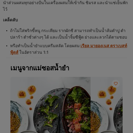
นำส่วนผสมทุกอย่างปั่นในเครื่องผสมให้เข้ากัน ชิมรส และนำแช่เย็นพัก
ไว้
เคล็ดลับ
ถ้าไม่ใส่พริกขี้หนู กระเทียม รากผักชี สามารถทำเป็นน้ำส้มตำปู ตำ
ปลาร้า ตำซั่วต่างๆ ได้ และเป็นน้ำจิ้มซีฟู้ด ย่างและลวกได้ตามชอบ
หรือทำเป็นน้ำยำแบบครีมสลัด โดยผสม
เรียล มายองเนส ตราเบสท์
ฟู้ดส์
ในอัตราส่วน 1:1
เมนูจากแม่ซอสน้ำยำ