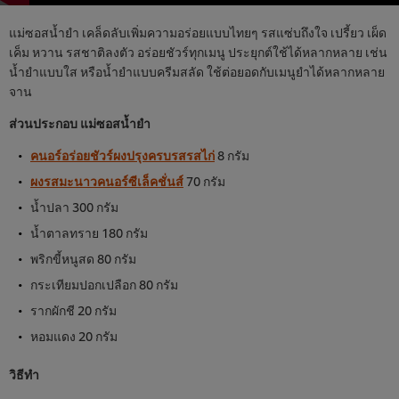
แม่ซอสน้ำยำ เคล็ดลับเพิ่มความอร่อยแบบไทยๆ รสแซ่บถึงใจ เปรี้ยว เผ็ด
เค็ม หวาน รสชาติลงตัว อร่อยชัวร์ทุกเมนู ประยุกต์ใช้ได้หลากหลาย เช่น
น้ำยำแบบใส หรือน้ำยำแบบครีมสลัด ใช้ต่อยอดกับเมนูยำได้หลากหลาย
จาน
ส่วนประกอบ แม่ซอสน้ำยำ
คนอร์อร่อยชัวร์ผงปรุงครบรสรสไก่
8 กรัม
ผงรสมะนาวคนอร์ซีเล็คชั่นส์
70 กรัม
น้ำปลา 300 กรัม
น้ำตาลทราย 180 กรัม
พริกขี้หนูสด 80 กรัม
กระเทียมปอกเปลือก 80 กรัม
รากผักชี 20 กรัม
หอมแดง 20 กรัม
วิธีทำ