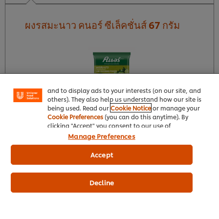
ผงรสมะนาว คนอร์ ซีเล็คชั่นส์ 67 กรัม
We use cookies (and similar techniques) to improve
your experience on our site. Cookies enable you to
enjoy certain features (like saving your online
"shopping basket"), social sharing functionality (for
Facebook, Instagram, etc.) and to tailor messages
and to display ads to your interests (on our site, and
others). They also help us understand how our site is
being used. Read our
Cookie Notice
or manage your
Cookie Preferences
(you can do this anytime). By
clicking "Accept" you consent to our use of
คิดค้นโดยเชฟเพื่อเชฟ ผงรสมะนาว ตราคนอร์ ทำจาก
cookies.
Click Here for Cookie Policy
Manage Preferences
มะนาวแท้ จึงให้ความเปรี้ยวและกลิ่นหอมเหมือนมะนาว
Accept
แท้อย่างลงตัว เหมาะสำหรับอาหารคาวและหวาน
อ่านเพิ่มเติม
Decline