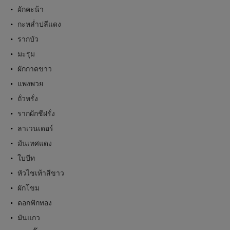
ผักคะน้า
กะหล่ำปลีแดง
รากบัว
มะรุม
ผักกาดขาว
แพงพวย
ถั่วหรั่ง
รากผักชีฝรั่ง
ลาเวนเดอร์
มันเทศแดง
ใบบีท
หัวไชเท้าสีขาว
ผักโขม
ดอกฟักทอง
มันแกว