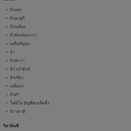
ถั่วงอก
ถั่วอะซูกิ
ถั่วเหลือง
ถั่วลิสงบัมบาร่า
เมล็ดกัญชง
ถั่ว
ถั่วฟาว่า
ข้าวป่ายักษ์
ถั่วเขียว
เมล็ดงา
ถั่วดำ
โฟนิโอ ธัญพืชเมล็ดจิ๋ว
ข้าวสาลี
วิตามินซี