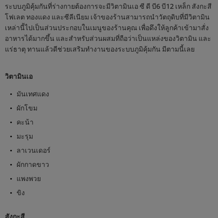
ระบบภูมิคุ้มกันที่ร่างกายต้องการจะมีวิตามินเอ ซี ดี บี6 บี12 เหล็ก สังกะสี
โฟเลต ทองแดง และซีลีเนียม เจ้าของร้านสามารถนำวัตถุดิบที่มีวิตามิน
เหล่านี้ไปเป็นส่วนประกอบในเมนูของร้านคุณ เพื่อดึงให้ลูกค้าเข้ามาสั่ง
อาหารได้มากขึ้น และสำหรับส่วนผสมที่ถือว่าเป็นแหล่งของวิตามิน และ
แร่ธาตุ ทานแล้วดีช่วยเสริมทำงานของระบบภูมิคุ้มกัน มีตามนี้เลย
วิตามินเอ
มันเทศแดง
ผักโขม
คะน้า
มะรุม
ลาเวนเดอร์
ผักกาดขาว
แพงพวย
ขิง
สังกะสี