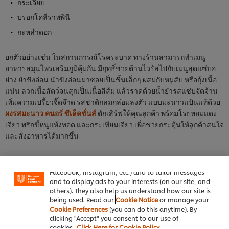
กระเจี๊ยบ
บรอกโคลี่ราพพินี
กะหล่ำดอก
ยกตัวอย่างเช่น ในสถานการณ์โรคระบาด ทางร้านสามารถทำเมนู
อาหารสมุนไพรเสริมภูมิคุ้มกัน มีฤทธิ์ช่วยต้านไวรัสไปกับเมนูสุดแซ่บอ
ย่าง ยำขิงอ่อน นำขิงอ่อนมาซอยเป็นชิ้นเล็กๆ ผสมกับหมูสับ หรือกุ้งเนื้อ
แน่น ลวกเนื้อสัตว์จนสุกเป็นเนื้อสีส้ม แล้วราดด้วยน้ำยำรสแซ่บจัดจ้าน
เพิ่มความเปรี้ยวจี๊ดจ๊าด รสชาติกลมกล่อมลงตัว แบบมะนาวแป้นแท้ด้วย
ผงรสมะนาว คนอร์ ซีเล็คชั่นส์
ตักเสิร์ฟให้คุณลูกค้า พร้อมโรยหอมแดง
เจียว พริกขี้หนูแห้งทอด และกระเทียมเจียว เพื่อช่วยกระตุ้นให้ลูกค้าสนใจ
และสั่งอาหารได้มากขึ้น
We use cookies (and similar techniques) to improve
your experience on our site. Cookies enable you to
enjoy certain features (like saving your online
"shopping basket"), social sharing functionality (for
นอกจากนี้ น้ำมีความสำคัญและเป็นสิ่งที่จำเป็นในการดำรงชีวิต ดังนั้น
Facebook, Instagram, etc.) and to tailor messages
เมื่อลูกค้าเข้ามาในร้าน ต้องอย่าปล่อยให้แขกต้องขาดน้ำเด็ดขาด หาก
and to display ads to your interests (on our site, and
ร้านอาหารของคุณมีการเปิดหน้าร้าน ให้ลองวางน้ำบนโต๊ะฟรี จะทำให้
others). They also help us understand how our site is
ได้ใจคุณลูกค้าได้ด้วย
being used. Read our
Cookie Notice
or manage your
Cookie Preferences
(you can do this anytime). By
ทั้งนี้ยังมีหลักฐานบางอย่างได้บอกไว้ว่าการดื่มชาจะช่วยส่งผลดีต่อ
clicking "Accept" you consent to our use of
ภูมิคุ้มกัน โดยสามารถช่วยในเรื่องของสุขภาพลำไส้ และการต้านทาน
cookies.
Click Here for Cookie Policy