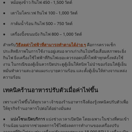
● หม้อหุงข้าว กินไฟ 450 - 1,500 วัตต์
● เตาไมโครเวฟ กินไฟ 100 - 1,000 วัตต์
● กาต้มน้ำร้อน กินไฟ 500 – 750 วัตต์
● เครื่องปิ้งขนมปัง กินไฟ 800 – 1,000 วัตต์
สำหรับ
วิธีลดค่าไฟฟ้าที่สามารถทำตามได้ง่าย ๆ
คือการตรวจเช็ก
ประสิทธิภาพในการใช้งานอยู่เสมอ หากเก่าเกินไปหรือเสื่อมสภาพจะยิ่ง
กินไฟ ยิ่งเครื่องใช้ไฟฟ้าที่กินไฟเยอะควรถอดปลั๊กไฟฟ้าทุกครั้งหลังใช้
งาน ในกรณีของตู้เย็นควรปิดประตูตู้เย็นให้สนิท ไม่นำของร้อนใส่ตู้เย็น
หมั่นทำความสะอาดแผงระบายความร้อน และตั้งตู้เย็นให้ห่างจากแหล่ง
ความร้อน
เทคนิคร้านอาหารปรับตัวเมื่อค่าไฟขึ้น
เพราะค่าไฟขึ้นได้ทุกเวลา เจ้าของร้านอาหารจึงต้องรู้เทคนิคปรับตัวเพื่อ
ให้ธุรกิจร้านอาหารไปต่อได้อย่างมั่นคง
●
แบ่งโซนเปิดบริการ
แบ่งช่วงเวลาเปิดปิด โดยเฉพาะในช่วงที่คนเข้า
ร้านน้อย นอกจากช่วยลดการใช้ไฟยังลดการทำงานของเครื่องปรับ
อากาศที่กินไฟสูง เช่น เครื่องปรับอากาศขนาด 18,000 BTU 1 เครื่อง เปิด