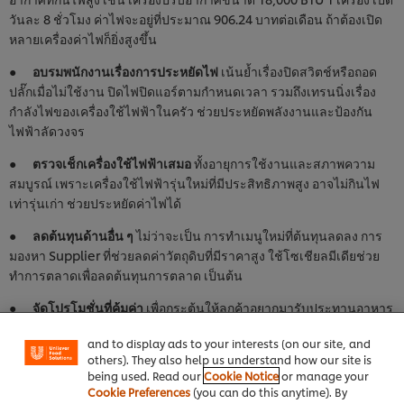
วันละ 8 ชั่วโมง ค่าไฟจะอยู่ที่ประมาณ 906.24 บาทต่อเดือน ถ้าต้องเปิด
หลายเครื่องค่าไฟก็ยิ่งสูงขึ้น
●
อบรมพนักงานเรื่องการประหยัดไฟ
เน้นย้ำเรื่องปิดสวิตช์หรือถอด
ปลั๊กเมื่อไม่ใช้งาน ปิดไฟปิดแอร์ตามกำหนดเวลา รวมถึงเทรนนิ่งเรื่อง
กำลังไฟของเครื่องใช้ไฟฟ้าในครัว ช่วยประหยัดพลังงานและป้องกัน
ไฟฟ้าลัดวงจร
●
ตรวจเช็กเครื่องใช้ไฟฟ้าเสมอ
ทั้งอายุการใช้งานและสภาพความ
สมบูรณ์ เพราะเครื่องใช้ไฟฟ้ารุ่นใหม่ที่มีประสิทธิภาพสูง อาจไม่กินไฟ
เท่ารุ่นเก่า ช่วยประหยัดค่าไฟได้
●
ลดต้นทุนด้านอื่น ๆ
ไม่ว่าจะเป็น การทำเมนูใหม่ที่ต้นทุนลดลง การ
มองหา Supplier ที่ช่วยลดค่าวัตถุดิบที่มีราคาสูง ใช้โซเชียลมีเดียช่วย
We use cookies (and similar techniques) to improve
ทำการตลาดเพื่อลดต้นทุนการตลาด เป็นต้น
your experience on our site. Cookies enable you to
enjoy certain features (like saving your online
●
จัดโปรโมชั่นที่คุ้มค่า
เพื่อกระตุ้นให้ลูกค้าอยากมารับประทานอาหาร
"shopping basket"), social sharing functionality (for
ที่ร้าน
มาจัดเซตสุดคุ้ม
เช่น จัดเป็นเซตเมนูตามช่วงเวลาในราคาพิเศษ
Facebook, Instagram, etc.) and to tailor messages
and to display ads to your interests (on our site, and
เพิ่มวัตถุดิบที่น่าสนใจตามเทรนด์ในแต่ละช่วงเวลา เป็นต้น
others). They also help us understand how our site is
being used. Read our
Cookie Notice
or manage your
TIPS คุมต้นทุนร้านอาหารให้อยู่หมัด
Cookie Preferences
(you can do this anytime). By