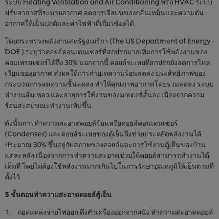
ระบบ Heating Ventilation and Air Conditioning หรือ HVAC ระบบ
ปรับอากาศที่ระบายอากาศ ลดการเจือปนของกลิ่นเหม็นและความดัน
อากาศให้เป็นปกติและค่าไฟฟ้าที่เกี่ยวข้องได้
โดยกระทรวงพลังงานสหรัฐอเมริกา (The US Department of Energy -
DOE ) ระบุว่าคอยล์คอนเดนเซอร์ที่สกปรกมากเพิ่มการใช้พลังงานของ
คอมเพรสเซอร์ได้ถึง 30% นอกจากนี้ คอยล์ระเหยที่สกปรกยังลดการไหล
เวียนของอากาศ ส่งผลให้การถ่ายเทความร้อนลดลง ประสิทธิภาพของ
กระบวนการลดความชื้นลดลง ทำให้คุณภาพอากาศโดยรวมลดลง ระบบ
ทำงานล้มเหลว และอายุการใช้งานของมอเตอร์สั้นลง เนื่องจากความ
ร้อนสะสมขณะทำงานเพิ่มขึ้น
ดังนั้นการทำความสะอาดคอยล์ร้อนหรือคอยล์คอนเดนเซอร์
(Condenser) และคอยล์ระเหยของตู้เย็นจึงช่วยประหยัดพลังงานได้
ประมาณ 30% ขึ้นอยู่กับสภาพของคอยล์และการใช้งานตู้เย็นของบ้าน
แต่ละหลัง เนื่องจากการทำความสะอาดช่วยให้คอยล์สามารถทำงานได้
เต็มที่ โดยไม่ต้องใช้พลังงานมากเกินไปในการรักษาอุณหภูมิให้เย็นตามที่
ตั้งไว้
5 ขั้นตอนทำความสะอาดคอยล์ตู้เย็น
1. ถอดแหล่งจ่ายไฟออก ดึงตัวเครื่องออกจากผนัง ทำความสะอาดคอยล์