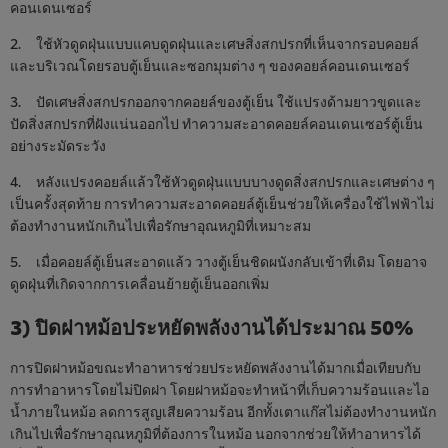
คอนเดนเซอร์
2. ใช้หัวดูดฝุ่นแบบแคบดูดฝุ่นและเศษสิ่งสกปรกที่เห็นจากรอบคอยล์
และบริเวณโดยรอบตู้เย็นและซอกมุมต่าง ๆ ของคอยล์คอนเดนเซอร์
3. ปัดเศษสิ่งสกปรกออกจากคอยล์ของตู้เย็น ใช้แปรงด้ามยาวขูดและ
ปัดสิ่งสกปรกที่ฝังแน่นออกไป ทำความสะอาดคอยล์คอนเดนเซอร์ตู้เย็น
อย่างระมัดระวัง
4. หลังแปรงคอยล์แล้วใช้หัวดูดฝุ่นแบบบางดูดสิ่งสกปรกและเศษต่าง ๆ
เป็นครั้งสุดท้าย การทำความสะอาดคอยล์ตู้เย็นช่วยให้เครื่องใช้ไฟฟ้าไม่
ต้องทำงานหนักเกินไปเพื่อรักษาอุณหภูมิที่เหมาะสม
5. เมื่อคอยล์ตู้เย็นสะอาดแล้ว วางตู้เย็นชิดผนังกลับเข้าที่เดิม โดยอาจ
ดูดฝุ่นที่เกิดจากการเคลื่อนย้ายตู้เย็นออกเพิ่ม
3) ปิดฝาหม้อประหยัดพลังงานได้ประมาณ 50%
การปิดฝาหม้อขณะทำอาหารช่วยประหยัดพลังงานได้มากเมื่อเทียบกับ
การทำอาหารโดยไม่ปิดฝา โดยฝาหม้อจะทำหน้าที่เก็บความร้อนและไอ
น้ำภายในหม้อ ลดการสูญเสียความร้อน อีกทั้งเตาแก๊สไม่ต้องทำงานหนัก
เกินไปเพื่อรักษาอุณหภูมิที่ต้องการในหม้อ นอกจากช่วยให้ทำอาหารได้