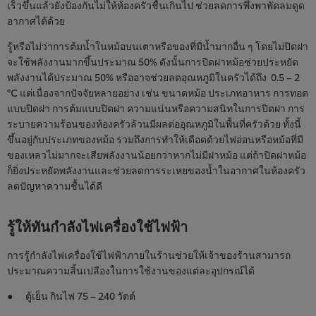
เร็วขึ้นแล้วยังป้องกันไม่ให้ห้องครัวชื้นเกินไป ช่วยลดการพึ่งพาพัดลมดูด
อากาศได้ด้วย
รู้หรือไม่ว่าการต้มน้ำในหม้อบนเตาหรือของที่มีน้ำมากอื่น ๆ โดยไม่ปิดฝา
จะใช้พลังงานมากขึ้นประมาณ 50% ดังนั้นการปิดฝาหม้อช่วยประหยัด
พลังงานได้ประมาณ 50% หรืออาจช่วยลดอุณหภูมิในครัวได้ถึง 0.5 – 2
°C แต่เนื่องจากปัจจัยหลายอย่าง เช่น ขนาดหม้อ ประเภทอาหาร การทอด
แบบปิดฝา การต้มแบบปิดฝา ความแน่นหรือความสนิทในการปิดฝา การ
ระบายความร้อนของห้องครัวล้วนมีผลต่ออุณหภูมิในพื้นที่ครัวด้วย ทั้งนี้
ขึ้นอยู่กับประเภทของหม้อ รวมถึงการทำให้เดือดด้วยไฟอ่อนหรือหม้อที่มี
ของเหลวไม่มากจะเสียพลังงานน้อยกว่าหากไม่มีฝาหม้อ แต่ถ้าปิดฝาหม้อ
ก็ยิ่งประหยัดพลังงานและช่วยลดการระเหยของน้ำในอากาศในห้องครัว
ลดปัญหาความชื้นได้ดี
รู้ให้ทันกำลังไฟเครื่องใช้ไฟฟ้า
การรู้กำลังไฟเครื่องใช้ไฟฟ้าภายในร้านช่วยให้เจ้าของร้านสามารถ
ประมาณความสิ้นเปลืองในการใช้งานของแต่ละอุปกรณ์ได้
● ตู้เย็น กินไฟ 75 – 240 วัตต์