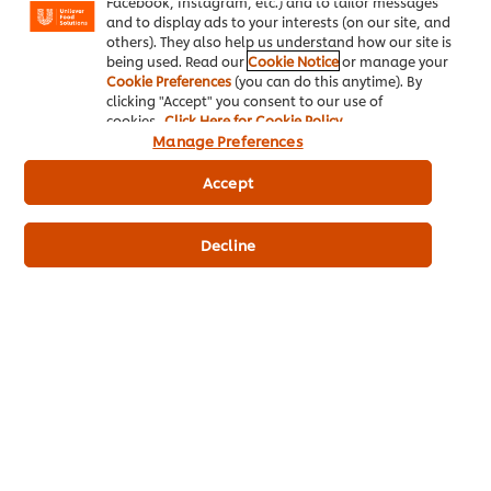
Facebook, Instagram, etc.) and to tailor messages
and to display ads to your interests (on our site, and
others). They also help us understand how our site is
being used. Read our
Cookie Notice
or manage your
Cookie Preferences
(you can do this anytime). By
clicking "Accept" you consent to our use of
cookies.
Click Here for Cookie Policy
Manage Preferences
Accept
สีม่วง
Decline
ยุคนี้คงปฏิเสธไม่ได้สำหรับสีจากมันม่วง นับเป็นสียอดฮิตที่ติดลมบนมา
ตั้งแต่ปีที่แล้ว แถมยังแรงแบบฉุดไม่อยู่อีกต่างหาก เพราะนอกจากจะ
ทำให้อาหาร ของหวาน และเครื่องดื่มของคุณมีสีสวยขึ้น ยังมากไปด้วย
ประโยชน์มากมาย แต่ที่มีมากคือ สารแอนโทไซยานิน เป็นสารที่มีฤทธิ์
ในการต่อต้านอนุมูลอิสระ มีส่วนช่วยในการชะลอความเสื่อมของเซลล์
ช่วยลดอัตราเสี่ยงของการเกิดโรคหัวใจและเส้นเลือดอุดตันได้ ช่วย
ชะลอความเสื่อมของดวงตา ดังนั้นเมนูจากมันม่วงจึงเหมาะกับผู้ที่รัก
สุขภาพด้วยค่ะ