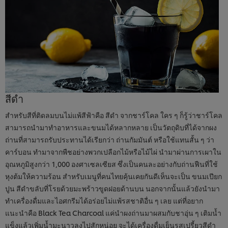
สีดำ
สำหรับสีที่ติดลมบนไม่แพ้สีฟ้าคือ สีดำ จากชาร์โคล ใคร ๆ ก็รู้ว่าชาร์โคล
สามารถนำมาทำอาหารและขนมได้หลากหลาย เป็นวัตถุดิบที่ได้จากผง
ถ่านที่สามารถรับประทานได้เรียกว่า ถ่านกัมมันต์ หรือใช้แทนสั้น ๆ ว่า
คาร์บอน ทำมาจากพืชอย่างพวกเปลือกไม้หรือไม้ไผ่ นำมาผ่านการเผาใน
อุณหภูมิสูงกว่า 1,000 องศาเซลเซียส ซึ่งเป็นคนละอย่างกับถ่านฟืนที่ใช้
หุงต้มให้ความร้อน สำหรับเมนูที่คนไทยคุ้นเคยกันดีเห็นจะเป็น ขนมเปียก
ปูน สีดำขลับที่โรยด้วยมะพร้าวขูดฝอยด้านบน นอกจากนั้นแล้วยังนำมา
ทำเครื่องดื่มและไอศกรีมได้อร่อยไม่แพ้รสชาติอื่น ๆ เลย แต่ที่อยาก
แนะนำคือ Black Tea Charcoal แค่นำผงถ่านมาผสมกับชาอุ่น ๆ เติมน้ำ
แข็งแล้วเพิ่มน้ำมะนาวลงไปสักหน่อย จะได้เครื่องดื่มเย็นรสเปรี้ยวสีดำ