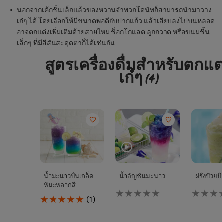
นอกจากเค้กชิ้นเล็กแล้วของหวานจำพวกโดนัทก็สามารถนำมาวาง
เก๋ๆ ได้ โดยเลือกให้มีขนาดพอดีกับปากแก้ว แล้วเสียบลงไปบนหลอด
อาจตกแต่งเพิ่มเติมด้วยสายไหม ช็อกโกแลต ลูกกวาด หรือขนมชิ้น
เล็กๆ ที่มีสีสันสะดุดตาก็ได้เช่นกัน
สูตรเครื่องดื่มสำหรับตกแต
เก๋ๆ
(4)
น้ำมะนาวปั่นเกล็ด
น้ำอัญชันมะนาว
ฝรั่งบ๊วยปั
หิมะหลากสี
ไม่มี
ไม่มี
คะแนน
การ
การ
(1)
เฉลี่ย
ให้
ให้
ของ
คะแนน
คะแนน
น้ำ