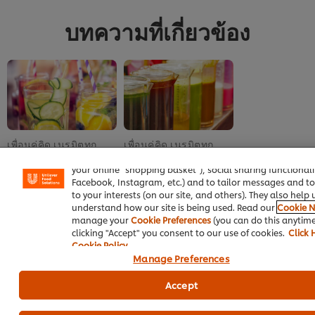
สำหรับ
สำหรับ
มะนาว
recipe
recipe
ปั่น
นี้
นี้
บทความที่เกี่ยวข้อง
เกล็ด
หิมะ
หลาก
สี
นี้
คือ
5.0
จาก
5
เพื่อนคู่คิด เนรมิตทุก
เพื่อนคู่คิด เนรมิตทุก
We use cookies (and similar techniques) to improve your 
จาก
on our site. Cookies enable you to enjoy certain features (
เครื่องดื่ม
เครื่องดื่ม
คะแนน
your online "shopping basket"), social sharing functionalit
1
เพิ่มมูลค่าเครื่องดื่มผ่าน
เพิ่มสีสันชากาแฟให้
Facebook, Instagram, etc.) and to tailor messages and to
บรรจุภัณฑ์ที่โดดเด่น
เตะตาลูกค้า
to your interests (on our site, and others). They also help 
understand how our site is being used. Read our
Cookie N
manage your
Cookie Preferences
(you can do this anytime
clicking "Accept" you consent to our use of cookies.
Click 
Cookie Policy
Manage Preferences
Accept