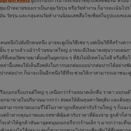
ลุ่มเป้าหมายของเราเป็นกลุ่มวัยรุ่น หรือวัยทำงาน ก็อาจจะเน้นโป
บัน วัยรุ่น และกลุ่มคนวัยทำงานนิยมเสพสื่อโซเชียลในรูปแบบของค
หนึ่งไปยังอีกคนหนึ่ง อาจจะดูเป็นวิธีเชย ๆ แต่เป็นวิธีที่สร้างคว
นั้น ๆ มาแล้ว แม้ว่าร้านขนาดใหญ่ อาจจะมีเงินมาลงทุนวางแผนการ
อรี่ที่เคยเปิดขายมาตั้งแต่ในยุคก่อน ๆ ที่ยังไม่มีเทคโนโลยี หรือสื่อ
งเหล่านี้แสดงให้เห็นถึงพลังในการบอกต่อแบบปากต่อปากได้อย่างชัดเจ
่อปาก ก็น่าจะเป็นอีกหนึ่งวิธีที่จะช่วยให้เราสามารถเอาชนะคู
่ หรือเบเกอรี่แบรนด์ใหญ่ ๆ เหนือกว่าร้านขนาดเล็กคือ ราคา แบรนด
ี่ออกมาขายในปริมาณมากกว่า ส่งผลให้ต้นทุนค่าวัตถุดิบ และต้นทุน
ๆ ไม่สามารถขายเบเกอรี่ได้ในราคาถูกเทียบเท่ากับร้านใหญ่ ๆ ก็แ
า แต่ถ้าหากคุณภาพและรสชาติคุ้มค่ากับราคาที่ต้องจ่าย ลูกค้าก็สา
็จะทำให้ลูกค้าหันมาอุดหนุนเบเกอรี่จากร้านเล็ก ๆ มากกว่าจะที่จะ
าสินค้าอย่างไรให้เหมาะสมก็สามารถตามไปอ่านเพิ่มเติมได้ที่บทควา