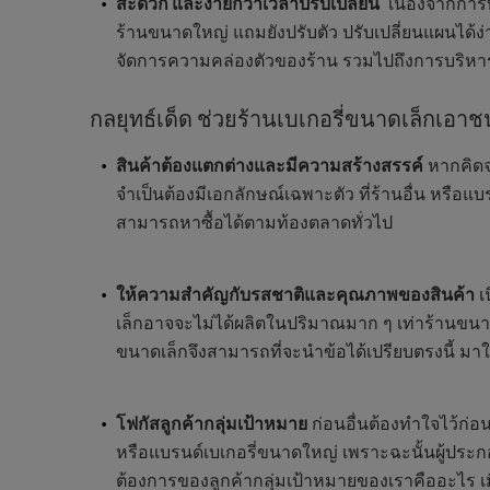
สะดวก และง่ายกว่าเวลาปรับเปลี่ยน
เนื่องจากการท
ร้านขนาดใหญ่ แถมยังปรับตัว ปรับเปลี่ยนแผนได้ง
จัดการความคล่องตัวของร้าน รวมไปถึงการบริหารจ
กลยุทธ์เด็ด ช่วยร้านเบเกอรี่ขนาดเล็กเอา
สินค้าต้องแตกต่างและมีความสร้างสรรค์
หากคิดจะ
จำเป็นต้องมีเอกลักษณ์เฉพาะตัว ที่ร้านอื่น หรือแบ
สามารถหาซื้อได้ตามท้องตลาดทั่วไป
ให้ความสำคัญกับรสชาติและคุณภาพของสินค้า
เ
เล็กอาจจะไม่ได้ผลิตในปริมาณมาก ๆ เท่าร้านขนาด
ขนาดเล็กจึงสามารถที่จะนำข้อได้เปรียบตรงนี้ มา
โฟกัสลูกค้ากลุ่มเป้าหมาย
ก่อนอื่นต้องทำใจไว้ก่อน
หรือแบรนด์เบเกอรี่ขนาดใหญ่ เพราะฉะนั้นผู้ประ
ต้องการของลูกค้ากลุ่มเป้าหมายของเราคืออะไร เมื