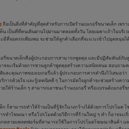
ง
ถือเป็นสิ่งที่สำคัญที่สุดสำหรับการเปิดร้านเบเกอรี่ขนาดเล็ก เพราะ
น เป็นที่ที่คนเดินผ่านไปผ่านมาตลอดทั้งวัน โดยเฉพาะถ้าในบริเวณนั้
มีที่จอดรถเพียงพอ จะช่วยให้ลูกค้าเลือกที่จะแวะเข้าไปอุดหนุนได้ง
อรี่ขนาดเล็กคือผู้ประกอบการสามารถพูดคุย และมีปฏิสัมพันธ์กับลูก
น์ อาจจะเริ่มด้วยการชวนลูกค้าพูดคุยสร้างความสนิทสนม สอบถามคว
ติและคุณภาพของเบเกอรี่แล้ว ผู้ประกอบการควรคำนึงไว้เสมอว่
ริการด้วยใจ และรู้เทคนิคดี ๆ ในการมัดใจลูกค้าจะช่วยสร้างความ
ะช่วยให้ร้านเล็ก ๆ สามารถเอาชนะร้านเบเกอรี่ หรือแบรนด์เบเกอรี่
ล็ก ก็สามารถทำให้ร้านเป็นที่รู้จักในวงกว้างได้ด้วยการโปรโมต
นการทำโฆษณา หรือโปรโมตด้วยวิธีการที่ร้านใหญ่ ๆ ทำ ก็อาจจะเ
ลากหลายแพลตฟอร์มที่สามารถใช้ในการโปรโมตโฆษณาสินค้า และร้านเ
tagram Reels
ผู้ประกอบการอาจจะลองใช้ทุกแพลตฟอร์ม หรืออา