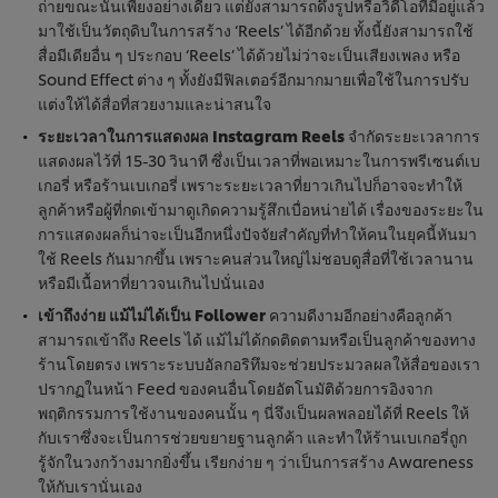
ถ่ายขณะนั้นเพียงอย่างเดียว แต่ยังสามารถดึงรูปหรือวิดีโอที่มีอยู่แล้ว
มาใช้เป็นวัตถุดิบในการสร้าง ‘Reels’ ได้อีกด้วย ทั้งนี้ยังสามารถใช้
สื่อมีเดียอื่น ๆ ประกอบ ‘Reels’ ได้ด้วยไม่ว่าจะเป็นเสียงเพลง หรือ
Sound Effect ต่าง ๆ ทั้งยังมีฟิลเตอร์อีกมากมายเพื่อใช้ในการปรับ
แต่งให้ได้สื่อที่สวยงามและน่าสนใจ
ระยะเวลาในการแสดงผล Instagram Reels
จำกัดระยะเวลาการ
แสดงผลไว้ที่ 15-30 วินาที ซึ่งเป็นเวลาที่พอเหมาะในการพรีเซนต์เบ
เกอรี่ หรือร้านเบเกอรี่ เพราะระยะเวลาที่ยาวเกินไปก็อาจจะทำให้
ลูกค้าหรือผู้ที่กดเข้ามาดูเกิดความรู้สึกเบื่อหน่ายได้ เรื่องของระยะใน
การแสดงผลก็น่าจะเป็นอีกหนึ่งปัจจัยสำคัญที่ทำให้คนในยุคนี้หันมา
ใช้ Reels กันมากขึ้น เพราะคนส่วนใหญ่ไม่ชอบดูสื่อที่ใช้เวลานาน
หรือมีเนื้อหาที่ยาวจนเกินไปนั่นเอง
เข้าถึงง่าย แม้ไม่ได้เป็น Follower
ความดีงามอีกอย่างคือลูกค้า
สามารถเข้าถึง Reels ได้ แม้ไม่ได้กดติดตามหรือเป็นลูกค้าของทาง
ร้านโดยตรง เพราะระบบอัลกอริทึมจะช่วยประมวลผลให้สื่อของเรา
ปรากฏในหน้า Feed ของคนอื่นโดยอัตโนมัติด้วยการอิงจาก
พฤติกรรมการใช้งานของคนนั้น ๆ นี่จึงเป็นผลพลอยได้ที่ Reels ให้
กับเราซึ่งจะเป็นการช่วยขยายฐานลูกค้า และทำให้ร้านเบเกอรี่ถูก
รู้จักในวงกว้างมากยิ่งขึ้น เรียกง่าย ๆ ว่าเป็นการสร้าง Awareness
ให้กับเรานั่นเอง