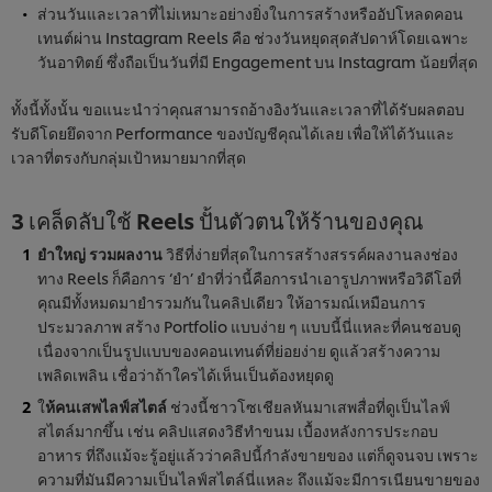
ส่วนวันและเวลาที่ไม่เหมาะอย่างยิ่งในการสร้างหรืออัปโหลดคอน
เทนต์ผ่าน Instagram Reels คือ ช่วงวันหยุดสุดสัปดาห์โดยเฉพาะ
วันอาทิตย์ ซึ่งถือเป็นวันที่มี Engagement บน Instagram น้อยที่สุด
ทั้งนี้ทั้งนั้น ขอแนะนำว่าคุณสามารถอ้างอิงวันและเวลาที่ได้รับผลตอบ
รับดีโดยยึดจาก Performance ของบัญชีคุณได้เลย เพื่อให้ได้วันและ
เวลาที่ตรงกับกลุ่มเป้าหมายมากที่สุด
3 เคล็ดลับใช้ Reels ปั้นตัวตนให้ร้านของคุณ
ยำใหญ่ รวมผลงาน
วิธีที่ง่ายที่สุดในการสร้างสรรค์ผลงานลงช่อง
ทาง Reels ก็คือการ ‘ยำ’ ยำที่ว่านี้คือการนำเอารูปภาพหรือวิดีโอที่
คุณมีทั้งหมดมายำรวมกันในคลิปเดียว ให้อารมณ์เหมือนการ
ประมวลภาพ สร้าง Portfolio แบบง่าย ๆ แบบนี้นี่แหละที่คนชอบดู
เนื่องจากเป็นรูปแบบของคอนเทนต์ที่ย่อยง่าย ดูแล้วสร้างความ
เพลิดเพลิน เชื่อว่าถ้าใครได้เห็นเป็นต้องหยุดดู
ใ
ห้คนเสพไลฟ์สไตล์
ช่วงนี้ชาวโซเชียลหันมาเสพสื่อที่ดูเป็นไลฟ์
สไตล์มากขึ้น เช่น คลิปแสดงวิธีทำขนม เบื้องหลังการประกอบ
อาหาร ที่ถึงแม้จะรู้อยู่แล้วว่าคลิปนี้กำลังขายของ แต่ก็ดูจนจบ เพราะ
ความที่มันมีความเป็นไลฟ์สไตล์นี่แหละ ถึงแม้จะมีการเนียนขายของ