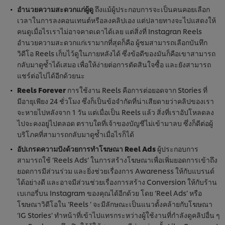
อำนวยความสะดวกแก่ผู้ดู
ถึงแม้ผู้ประกอบการจะเป็นคนคอยเลือก
เวลาในการลงคอนเทนต์หรือลงคลิปเอง แต่ปลายทางจะไปแสดงให้
คนดูเมื่อไรเราไม่อาจคาดเดาได้เลย แต่สิ่งที่ Instagran Reels
อำนวยความสะดวกแก่เรามากที่สุดก็คือ ผู้ชมสามารถเลือกบันทึก
วิดีโอ Reels เก็บไว้ดูในภายหลังได้ ซึ่งข้อดีของมันก็คือเขาสามารถ
กลับมาดูซ้ำได้เสมอ เพื่อให้ง่ายต่อการตัดสินใจซื้อ และยังสามารถ
แชร์ต่อไปได้อีกด้วยนะ
Reels Forever
การใช้งาน Reels คือการต่อยอดจาก Stories ที่
มีอายุเพียง 24 ชั่วโมง ซึ่งก็เป็นข้อจำกัดที่น่าเสียดายว่าคลิปของเรา
จะหายไปหลังจาก 1 วัน แต่เมื่อเป็น Reels แล้ว สิ่งที่เราอัปโหลดลง
ไปจะคงอยู่ไปตลอด ตราบใดที่เจ้าของบัญชีไม่เข้ามาลบ ซึ่งก็ดีต่อผู้
บริโภคที่สามารถกลับมาดูซ้ำเมื่อไรก็ได้
อัปเกรดความปังด้วยการทำโฆษณา Reel Ads
ผู้ประกอบการ
สามารถใช้ ‘Reels Ads’ ในการสร้างโฆษณาเพื่อเพิ่มยอดการเข้าถึง
ยอดการมีส่วนร่วม และยิ่งช่วยเรื่องการ Awareness ให้กับแบรนด์
ได้อย่างดี และอาจมีส่วนช่วยเรื่องการสร้าง Conversion ให้กับร้าน
เบเกอรี่บน Instagram ของคุณได้อีกด้วย โดย ‘Reel Ads’ หรือ
โฆษณาวิดีโอใน ‘Reels ’ จะมีลักษณะเป็นแนวตั้งคล้ายกับโฆษณา
‘IG Stories’ ทำหน้าที่เข้าไปแทรกระหว่างผู้ใช้งานที่กำลังดูคลิปอื่น ๆ