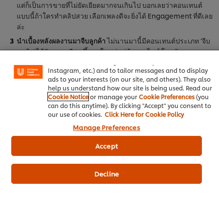
แต่ก็เป็นการขายที่ไม่ยัดเยียดมากจนเกินไป บอกเลยว่าคอนเทนต์
แบบนี้ถ้าใครทำคลิปสวย เลือกเพลงดีจะยิ่งได้ Engagement ที่ดีเลย
ล่ะ
We use cookies (and similar techniques) to improve your
นำเบื้องหลังผลงานมาจีบลูกค้า
ไม่นานมานี้มีคอนเทนต์ประเภท ‘จีบ
experience on our site. Cookies enable you to enjoy
ลูกค้า’ ได้รับความนิยมขึ้นมาในหมู่แม่ค้าออนไลน์ โดยลักษณะของ
certain features (like saving your online "shopping
คอนเทนต์ประเภทนี้คือการพรีเซนต์ให้เห็นถึงความตั้งใจและใส่ใจ
basket"), social sharing functionality (for Facebook,
Instagram, etc.) and to tailor messages and to display
ของร้านที่ไม่ใช่เพียงแค่การถ่ายทำเบื้องหลังหรือคลิปวิดีโอทำขนม
ads to your interests (on our site, and others). They also
เท่านั้น แต่ถ่ายไปจนถึงขั้นตอนการแพ็กของเลยล่ะ ซึ่งจะแสดงออก
help us understand how our site is being used. Read our
ด้วยท่าทีนี่นิ่มนวลดูพิถีพิถันเป็นพิเศษ เพื่อแสดงให้เห็นว่าก่อนที่จะส่ง
Cookie Notice
or manage your
Cookie Preferences
(you
ขนมชิ้นโปรดไปถึงลูกค้าผู้เป็นเจ้าของขนมชิ้นนี้เต็มไปด้วยเรื่องราว
can do this anytime). By clicking "Accept" you consent to
our use of cookies.
Click Here for Cookie Policy
ที่น่าสนใจ เทรนด์ผู้ค้าออนไลน์เดี๋ยวนี้จึงมักจะอัดวิดีโอที่แสดงให้เห็น
ถึงความประณีตและความตั้งใจในการแพ็กแบบนี้นี่แหละเป็นการ
Manage Preferences
โฆษณาแบบอ้อม ๆ เลยว่าร้านของเราใส่ใจลูกค้าในทุกขั้นตอน
Accept
สร้าง Instagram Reels หนึ่งครั้งปังทุก
Platform
Decline
เพราะปัจจุบันช่องทาง หรือ Platform ที่สามารถสร้างตัวตนให้กับธุรกิจ
เบเกอรี่ในโลกออนไลน์ ไม่ได้มีเพียงแค่ ‘Instagram Reels’ เท่านั้น แต่
ยังมี Platform อื่น ๆ ไม่ว่าจะเป็น Facebook, YouTube, LINE, TikTok