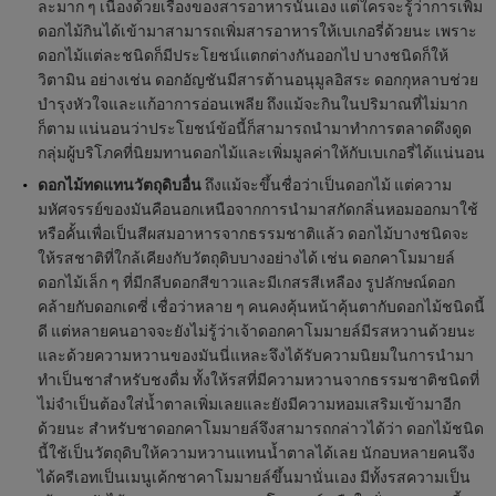
ละมาก ๆ เนื่องด้วยเรื่องของสารอาหารนั่นเอง แต่ใครจะรู้ว่าการเพิ่ม
ดอกไม้กินได้เข้ามาสามารถเพิ่มสารอาหารให้เบเกอรี่ด้วยนะ เพราะ
ดอกไม้แต่ละชนิดก็มีประโยชน์แตกต่างกันออกไป บางชนิดก็ให้
วิตามิน อย่างเช่น ดอกอัญชันมีสารต้านอนุมูลอิสระ ดอกกุหลาบช่วย
บำรุงหัวใจและแก้อาการอ่อนเพลีย ถึงแม้จะกินในปริมาณที่ไม่มาก
ก็ตาม แน่นอนว่าประโยชน์ข้อนี้ก็สามารถนำมาทำการตลาดดึงดูด
กลุ่มผู้บริโภคที่นิยมทานดอกไม้และเพิ่มมูลค่าให้กับเบเกอรี่ได้แน่นอน
ดอกไม้ทดแทนวัตถุดิบอื่น
ถึงแม้จะขึ้นชื่อว่าเป็นดอกไม้ แต่ความ
มหัศจรรย์ของมันคือนอกเหนือจากการนำมาสกัดกลิ่นหอมออกมาใช้
หรือคั้นเพื่อเป็นสีผสมอาหารจากธรรมชาติแล้ว ดอกไม้บางชนิดจะ
ให้รสชาติที่ใกล้เคียงกับวัตถุดิบบางอย่างได้ เช่น ดอกคาโมมายล์
ดอกไม้เล็ก ๆ ที่มีกลีบดอกสีขาวและมีเกสรสีเหลือง รูปลักษณ์ดอก
คล้ายกับดอกเดซี่ เชื่อว่าหลาย ๆ คนคงคุ้นหน้าคุ้นตากับดอกไม้ชนิดนี้
ดี แต่หลายคนอาจจะยังไม่รู้ว่าเจ้าดอกคาโมมายล์มีรสหวานด้วยนะ
และด้วยความหวานของมันนี่แหละจึงได้รับความนิยมในการนำมา
ทำเป็นชาสำหรับชงดื่ม ทั้งให้รสที่มีความหวานจากธรรมชาติชนิดที่
ไม่จำเป็นต้องใส่น้ำตาลเพิ่มเลยและยังมีความหอมเสริมเข้ามาอีก
ด้วยนะ สำหรับชาดอกคาโมมายล์จึงสามารถกล่าวได้ว่า ดอกไม้ชนิด
นี้ใช้เป็นวัตถุดิบให้ความหวานแทนน้ำตาลได้เลย นักอบหลายคนจึง
ได้ครีเอทเป็นเมนูเค้กชาคาโมมายล์ขึ้นมานั่นเอง มีทั้งรสความเป็น