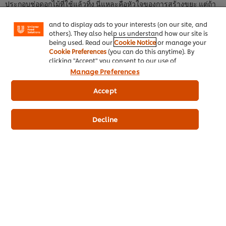
ประกอบช่อดอกไม้ที่ใช้แล้วทิ้ง นี่แหละคือหัวใจของการสร้างขยะ แต่ถ้า
"shopping basket"), social sharing functionality (for
หันมาใช้วัสดุที่ไม่ทำลายสิ่งแวดล้อม สามารถย่อยและรีไซเคิลได้ เพื่อลด
Facebook, Instagram, etc.) and to tailor messages
and to display ads to your interests (on our site, and
คาร์บอนฟุตพริ้นท์และไม่ปล่อยก๊าซเรือนกระจก ก็จะเป็นการไม่สร้าง
others). They also help us understand how our site is
ขยะเพิ่ม ถ้าเป็นในแง่ของดอกไม้ที่นำมากิน รู้ไหมว่าเพียงแค่เราเลือกใช้
being used. Read our
Cookie Notice
or manage your
ดอกไม้ที่สามารถปลูกได้ตามฤดูกาล หรือเลือกใช้ดอกไม้ที่มีในท้องถิ่น เท่า
Cookie Preferences
(you can do this anytime). By
นี้ก็คือเรื่องของการใช้ดอกไม้โดยคำนึงถึงความยั่งยืนของสิ่งแวดล้อมได้
clicking "Accept" you consent to our use of
cookies.
Click Here for Cookie Policy
แล้วล่ะ เพราะการใช้ดอกไม้ที่ไม่ตรงตามฤดูกาลหรือดอกไม้ที่หายาก
Manage Preferences
ไม่ใช่ดอกไม้ประจำท้องถิ่นด้วยแล้วย่อมต้องแลกมาด้วยการใช้สารเคมี
Accept
ปุ๋ย หรือทรัพยากรอื่น ๆ ที่มากกว่าดอกไม้ตามฤดูกาลเป็นเท่าตัว อีกวิธีการ
ก็คือการเลือกใช้ดอกไม้ที่ได้รับความนิยมในการบริโภคสูงแทนการใช้
ดอกไม้ที่คนไม่นิยมทาน เพื่อให้ผู้บริโภครู้สึกได้ว่าดอกไม้นี้สามารถทาน
Decline
ได้จริงเท่านี้ก็เป็นอีกวิธีที่จะช่วยลดขยะจากดอกไม้กินได้ได้แล้ว
ข้อดี-ข้อเสียของการนำดอกไม้กินได้มาทำเบเกอรี่
ข้อดี
ย้ำกันอยู่เสมอในวันนี้ว่าการนำเอาดอกไม้กินได้มาประยุกต์และปรับ
ใช้กับการทำเบเกอรี่ในยุคนี้ ข้อดีของมันก็คือความอินเทรนด์ และ
เมื่อเราได้เข้าไปอยู่ในกระแส แน่นอนว่าจะมีผู้บริโภคที่มองเห็น
สินค้าและร้านของเรามากขึ้น