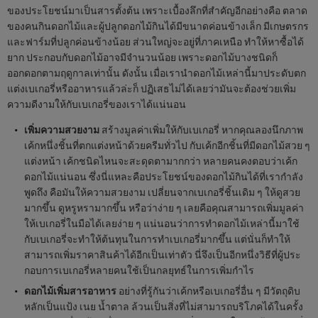
ของประโยชน์มาเป็นสารตั้งต้น เพราะเบื้องลึกที่สำคัญอีกอย่างคือ ตลาด
ของคนกินดอกไม้และผู้ปลูกดอกไม้กินได้มีขนาดค่อนข้างเล็ก มีเกษตรกร
และฟาร์มที่ปลูกค่อนข้างน้อย ส่วนใหญ่จะอยู่ที่ภาคเหนือ ทำให้หาซื้อได้
ยาก ประกอบกับดอกไม้อาจมีจำนวนน้อย เพราะดอกไม้บางชนิดก็
ออกดอกตามฤดูกาลเท่านั้น ดังนั้น เมื่อเรานำดอกไม้เหล่านี้มาประดับตก
แต่งเบเกอรี่หรืออาหารแล้วล่ะก็ ปฏิเสธไม่ได้เลยว่ามันจะต้องช่วยเพิ่ม
ความดีงามให้กับเบเกอรี่ของเราได้แน่นอน
เพิ่มความสวยงาม
สร้างมูลค่าเพิ่มให้กับเบเกอรี่ หากคุณลองนึกภาพ
เค้กหนึ่งชิ้นที่ตกแต่งหน้าด้วยครีมทั่วไป กับเค้กอีกชิ้นที่มีดอกไม้สวย ๆ
แต่งหน้า เค้กชนิดไหนจะสะดุดตามากกว่า หลายคนคงตอบว่าเค้ก
ดอกไม้แน่นอน ซึ่งนี่แหละคือประโยชน์ของดอกไม้กินได้ที่เรากำลัง
พูดถึง คือมันให้ความสวยงาม เปลี่ยนจากเบเกอรี่ชิ้นเดิม ๆ ให้ดูสวย
มากขึ้น ดูหรูหรามากขึ้น หรือว่าง่าย ๆ เลยคือคุณสามารถเพิ่มมูลค่า
ให้เบเกอรี่ในมือได้เลยง่าย ๆ แน่นอนว่าการทำดอกไม้เหล่านี้มาใช้
กับเบเกอรี่จะทำให้ต้นทุนในการทำเบเกอรี่มากขึ้น แต่นั่นก็ทำให้
สามารถเพิ่มราคาสินค้าได้อีกเป็นเท่าตัว นี่จึงเป็นอีกหนึ่งวิธีที่ผู้ประ
กอบการเบเกอรี่หลายคนใช้เป็นกลยุทธ์ในการเพิ่มกำไร
ดอกไม้เพิ่มสารอาหาร
อย่างที่รู้กันว่าเค้กหรือเบเกอรี่อื่น ๆ มีวัตถุดิบ
หลักเป็นแป้ง เนย น้ำตาล ล้วนเป็นสิ่งที่ไม่สามารถบริโภคได้ในครั้ง