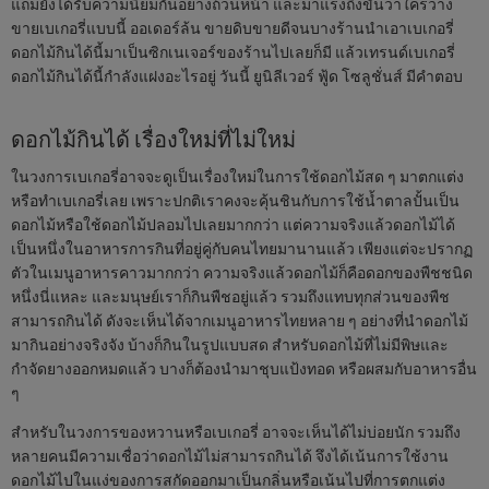
แถมยังได้รับความนิยมกันอย่างถ้วนหน้า และมาแรงถึงขั้นว่าใครวาง
ขายเบเกอรี่แบบนี้ ออเดอร์ล้น ขายดิบขายดีจนบางร้านนำเอาเบเกอรี่
ดอกไม้กินได้นี้มาเป็นซิกเนเจอร์ของร้านไปเลยก็มี แล้วเทรนด์เบเกอรี่
ดอกไม้กินได้นี้กำลังแฝงอะไรอยู่ วันนี้ ยูนิลีเวอร์ ฟู้ด โซลูชั่นส์ มีคำตอบ
ดอกไม้กินได้ เรื่องใหม่ที่ไม่ใหม่
ในวงการเบเกอรี่อาจจะดูเป็นเรื่องใหม่ในการใช้ดอกไม้สด ๆ มาตกแต่ง
หรือทำเบเกอรี่เลย เพราะปกติเราคงจะคุ้นชินกับการใช้น้ำตาลปั้นเป็น
ดอกไม้หรือใช้ดอกไม้ปลอมไปเลยมากกว่า แต่ความจริงแล้วดอกไม้ได้
เป็นหนึ่งในอาหารการกินที่อยู่คู่กับคนไทยมานานแล้ว เพียงแต่จะปรากฏ
ตัวในเมนูอาหารคาวมากกว่า ความจริงแล้วดอกไม้ก็คือดอกของพืชชนิด
หนึ่งนี่แหละ และมนุษย์เราก็กินพืชอยู่แล้ว รวมถึงแทบทุกส่วนของพืช
สามารถกินได้ ดังจะเห็นได้จากเมนูอาหารไทยหลาย ๆ อย่างที่นำดอกไม้
มากินอย่างจริงจัง บ้างก็กินในรูปแบบสด สำหรับดอกไม้ที่ไม่มีพิษและ
กำจัดยางออกหมดแล้ว บางก็ต้องนำมาชุบแป้งทอด หรือผสมกับอาหารอื่น
ๆ
สำหรับในวงการของหวานหรือเบเกอรี่ อาจจะเห็นได้ไม่บ่อยนัก รวมถึง
หลายคนมีความเชื่อว่าดอกไม้ไม่สามารถกินได้ จึงได้เน้นการใช้งาน
ดอกไม้ไปในแง่ของการสกัดออกมาเป็นกลิ่นหรือเน้นไปที่การตกแต่ง