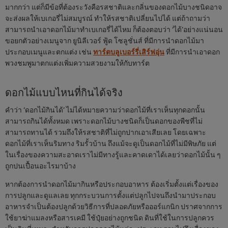
มากกว่า แต่ก็มีข้อที่ต้องระวังคือรสชาติและกลิ่นของดอกไม้บางชนิดอาจ
จะส่งผลให้เบเกอรี่ไม่สมบูรณ์ ทำให้รสชาติเปลี่ยนไปได้ แต่ถ้าถามว่า
สามารถนำเอาดอกไม้มาทำเบเกอรี่ได้ไหม ก็ต้องตอบว่า ‘ได้’อย่างแน่นอน
ขอยกตัวอย่างเมนูจาก ยูนิลีเวอร์ ฟู้ด โซลูชั่นส์ ที่มีการนำดอกไม้มา
ประกอบเมนูและตกแต่ง เช่น
ทาร์ตบลูเบอร์รี่เสิร์ฟอุ่น
ที่มีการนำเอาดอก
พวงชมพูมาตกแต่งเพิ่มความสวยงามให้กับทาร์ต
ดอกไม้แบบไหนที่กินได้จริง
คำว่า ‘ดอกไม้กินได้’ ไม่ได้หมายความว่าดอกไม้ที่เราเห็นทุกดอกนั้น
สามารถกินได้ทั้งหมด เพราะดอกไม้บางชนิดก็เป็นดอกของพืชที่ไม่
สามารถทานได้ รวมถึงให้รสชาติที่ไม่ถูกปากเอาเสียเลย โดยเฉพาะ
ดอกไม้ที่เราเห็นริมทาง ริมรั้วบ้าน ถึงแม้จะดูเป็นดอกไม้ที่ไม่มีพิษภัย แต่
ในเรื่องของความสะอาดเราไม่มีทางรู้และคาดเดาได้เลยว่าดอกไม้นั้น ๆ
ถูกปนเปื้อนอะไรมาบ้าง
หากต้องการนำดอกไม้มากินหรือประกอบอาหาร ต้องเริ่มตั้งแต่เรื่องของ
การปลูกและดูแลเลย ทุกกระบวนการตั้งแต่ปลูกไปจนถึงนำมาประกอบ
อาหารจำเป็นต้องปลูกด้วยวิธีการที่ปลอดภัยหรือออร์แกนิก ปราศจากการ
ใช้ยาฆ่าแมลงหรือสารเคมี ใช้ปุ๋ยอย่างถูกชนิด ดินที่ใช้ในการปลูกควร