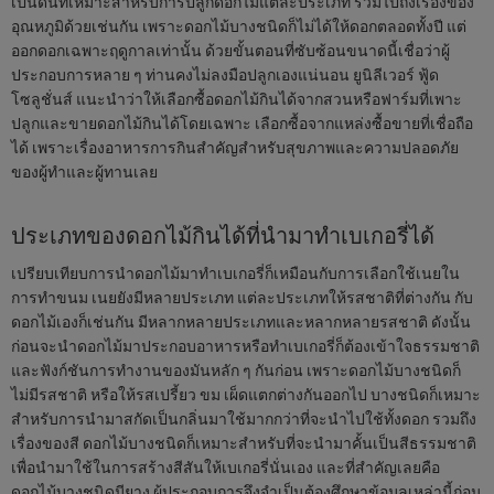
เป็นดินที่เหมาะสำหรับการปลูกดอกไม้แต่ละประเภท รวมไปถึงเรื่องของ
อุณหภูมิด้วยเช่นกัน เพราะดอกไม้บางชนิดก็ไม่ได้ให้ดอกตลอดทั้งปี แต่
ออกดอกเฉพาะฤดูกาลเท่านั้น ด้วยขั้นตอนที่ซับซ้อนขนาดนี้เชื่อว่าผู้
ประกอบการหลาย ๆ ท่านคงไม่ลงมือปลูกเองแน่นอน ยูนิลีเวอร์ ฟู้ด
โซลูชั่นส์ แนะนำว่าให้เลือกซื้อดอกไม้กินได้จากสวนหรือฟาร์มที่เพาะ
ปลูกและขายดอกไม้กินได้โดยเฉพาะ เลือกซื้อจากแหล่งซื้อขายที่เชื่อถือ
ได้ เพราะเรื่องอาหารการกินสำคัญสำหรับสุขภาพและความปลอดภัย
ของผู้ทำและผู้ทานเลย
ประเภทของดอกไม้กินได้ที่นำมาทำเบเกอรี่ได้
เปรียบเทียบการนำดอกไม้มาทำเบเกอรี่ก็เหมือนกับการเลือกใช้เนยใน
การทำขนม เนยยังมีหลายประเภท แต่ละประเภทให้รสชาติที่ต่างกัน กับ
ดอกไม้เองก็เช่นกัน มีหลากหลายประเภทและหลากหลายรสชาติ ดังนั้น
ก่อนจะนำดอกไม้มาประกอบอาหารหรือทำเบเกอรี่ก็ต้องเข้าใจธรรมชาติ
และฟังก์ชันการทำงานของมันหลัก ๆ กันก่อน เพราะดอกไม้บางชนิดก็
ไม่มีรสชาติ หรือให้รสเปรี้ยว ขม เผ็ดแตกต่างกันออกไป บางชนิดก็เหมาะ
สำหรับการนำมาสกัดเป็นกลิ่นมาใช้มากกว่าที่จะนำไปใช้ทั้งดอก รวมถึง
เรื่องของสี ดอกไม้บางชนิดก็เหมาะสำหรับที่จะนำมาคั้นเป็นสีธรรมชาติ
เพื่อนำมาใช้ในการสร้างสีสันให้เบเกอรี่นั่นเอง และที่สำคัญเลยคือ
ดอกไม้บางชนิดมียาง ผู้ประกอบการจึงจำเป็นต้องศึกษาข้อมูลเหล่านี้ก่อน