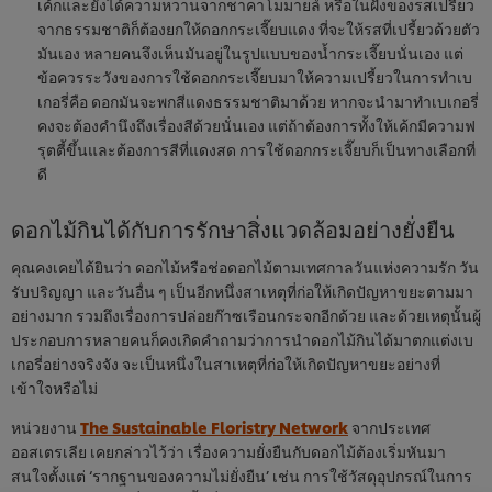
เค้กและยังได้ความหวานจากชาคาโมมายล์ หรือในฝั่งของรสเปรี้ยว
จากธรรมชาติก็ต้องยกให้ดอกกระเจี๊ยบแดง ที่จะให้รสที่เปรี้ยวด้วยตัว
มันเอง หลายคนจึงเห็นมันอยู่ในรูปแบบของน้ำกระเจี๊ยบนั่นเอง แต่
ข้อควรระวังของการใช้ดอกกระเจี๊ยบมาให้ความเปรี้ยวในการทำเบ
เกอรี่คือ ดอกมันจะพกสีแดงธรรมชาติมาด้วย หากจะนำมาทำเบเกอรี่
คงจะต้องคำนึงถึงเรื่องสีด้วยนั่นเอง แต่ถ้าต้องการทั้งให้เค้กมีความฟ
รุตตี้ขึ้นและต้องการสีที่แดงสด การใช้ดอกกระเจี๊ยบก็เป็นทางเลือกที่
ดี
ดอกไม้กินได้กับการรักษาสิ่งแวดล้อมอย่างยั่งยืน
คุณคงเคยได้ยินว่า ดอกไม้หรือช่อดอกไม้ตามเทศกาลวันแห่งความรัก วัน
รับปริญญา และวันอื่น ๆ เป็นอีกหนึ่งสาเหตุที่ก่อให้เกิดปัญหาขยะตามมา
อย่างมาก รวมถึงเรื่องการปล่อยก๊าซเรือนกระจกอีกด้วย และด้วยเหตุนั้นผู้
ประกอบการหลายคนก็คงเกิดคำถามว่าการนำดอกไม้กินได้มาตกแต่งเบ
เกอรี่อย่างจริงจัง จะเป็นหนึ่งในสาเหตุที่ก่อให้เกิดปัญหาขยะอย่างที่
เข้าใจหรือไม่
หน่วยงาน
The Sustainable Floristry Network
จากประเทศ
We use cookies (and similar techniques) to improve
ออสเตรเลีย เคยกล่าวไว้ว่า เรื่องความยั่งยืนกับดอกไม้ต้องเริ่มหันมา
your experience on our site. Cookies enable you to
สนใจตั้งแต่ ‘รากฐานของความไม่ยั่งยืน’ เช่น การใช้วัสดุอุปกรณ์ในการ
enjoy certain features (like saving your online