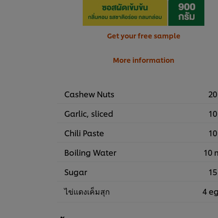
Get your free sample
More information
Cashew Nuts
20
Garlic, sliced
10
Chili Paste
10
Boiling Water
10 
Sugar
15
ไข่แดงเค็มสุก
4 e