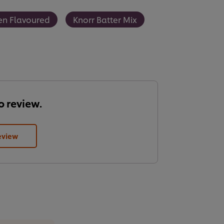
ken Flavoured
Knorr Batter Mix
to review.
eview