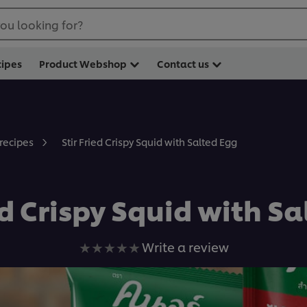
ou looking for?
cipes
Product Webshop
Contact us
Stir Fried Crispy Squid with Salted Egg
 recipes
ed Crispy Squid with S
No
Write a review
ratings
submitted
for