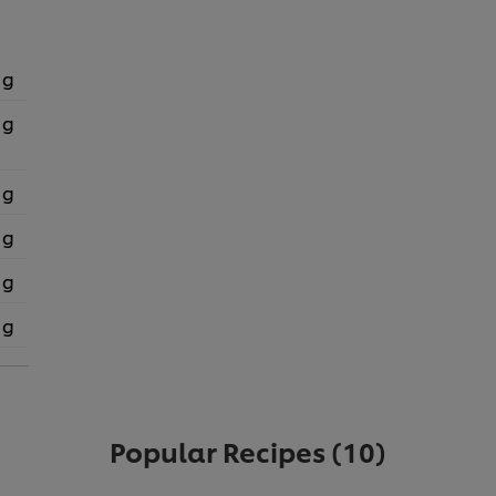
 g
 g
 g
 g
 g
 g
Popular Recipes
(10)