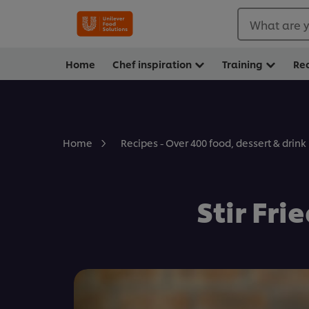
What are y
Home
Chef inspiration
Training
Re
Home
Recipes - Over 400 food, dessert & drink
Stir Fri