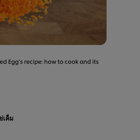
ted Egg’s recipe: how to cook and its
่เค็ม