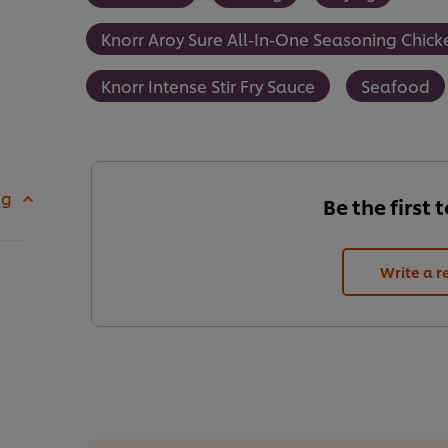
Knorr Aroy Sure All-In-One Seasoning Chic
Knorr Intense Stir Fry Sauce
Seafood
 g
Be the first 
Write a r