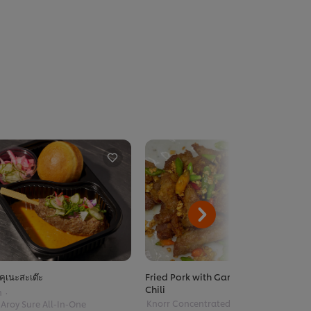
ึคุเนะสะเต๊ะ
Fried Pork with Garlic and Fresh
Chili
n
Knorr Concentrated Tamarind
 Aroy Sure All-In-One