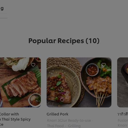
 g
Popular Recipes
(10)
Collar with
Grilled Pork
วากิวส
 Thai Style Spicy
Knorr 3Glur Ready-to-use
Fusio
ce
Knorr
Thai Food
Grilling