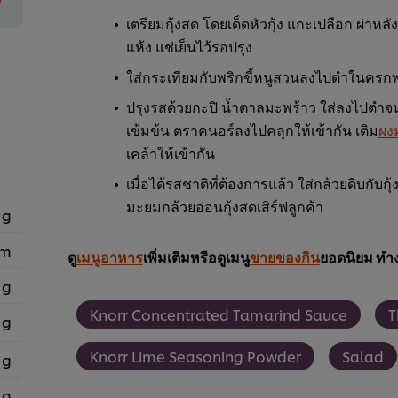
เตรียมกุ้งสด โดยเด็ดหัวกุ้ง แกะเปลือก ผ่าหล
แห้ง แช่เย็นไว้รอปรุง
ใส่กระเทียมกับพริกขี้หนูสวนลงไปตำในครก
ปรุงรสด้วยกะปิ น้ำตาลมะพร้าว ใส่ลงไปตำจ
เข้มข้น ตราคนอร์ลงไปคลุกให้เข้ากัน เติม
ผง
เคล้าให้เข้ากัน
เมื่อได้รสชาติที่ต้องการแล้ว ใส่กล้วยดิบกับก
มะยมกล้วยอ่อนกุ้งสดเสิร์ฟลูกค้า
 g
em
ดู
เมนูอาหาร
เพิ่มเติมหรือดูเมนู
ขายของกิน
ยอดนิยม ทำง
 g
Knorr Concentrated Tamarind Sauce
T
 g
Knorr Lime Seasoning Powder
Salad
 g
 g