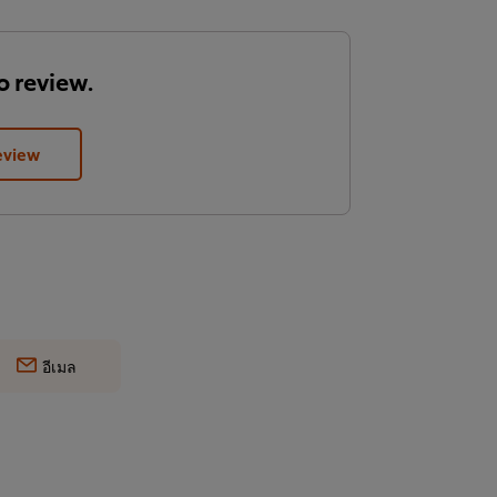
to review.
eview
อีเมล