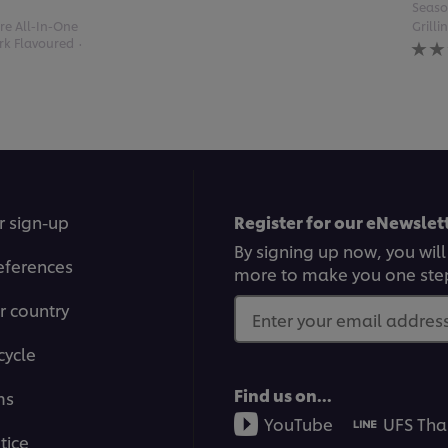
Seaso
re All-In-One
Grilli
No
rk Flavoured
ratin
subm
for
this
reci
r sign-up
Register for our eNewslett
By signing up now, you will
eferences
more to make you one ste
r country
Enter your email address.
cycle
Find us on...
ms
YouTube
UFS Tha
tice