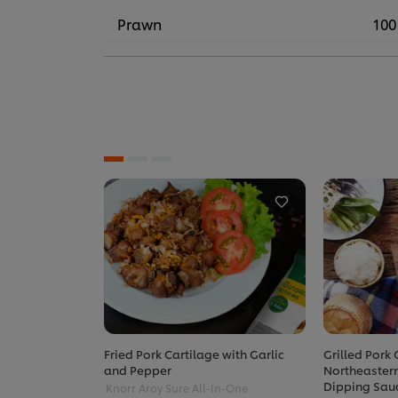
Prawn
100
Fried Pork Cartilage with Garlic
Grilled Pork 
and Pepper
Northeastern
Dipping Sau
Knorr Aroy Sure All-In-One