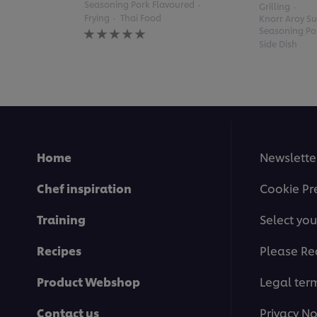
Seasoning Pork Flavoured
Grilling
Frying
Thai Food
Knorr Aroy Su
No
Seasoning Po
ratings
Side Dish
submitted
for
this
recipe
Home
Newslette
Chef inspiration
Cookie Pr
Training
Select you
Recipes
Please Re
Product Webshop
Legal ter
Contact us
Privacy No