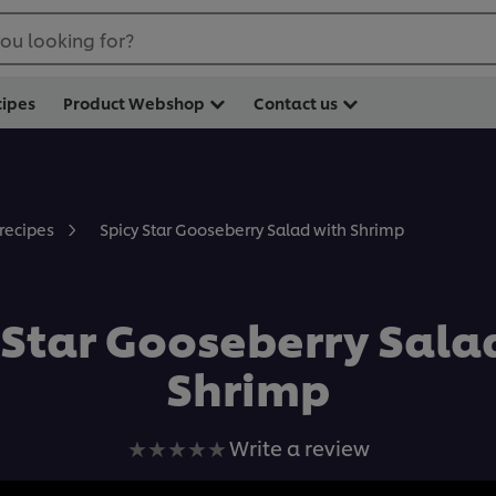
ou looking for?
cipes
Product Webshop
Contact us
Spicy Star Gooseberry Salad with Shrimp
 recipes
 Star Gooseberry Sala
Shrimp
No
Write a review
ratings