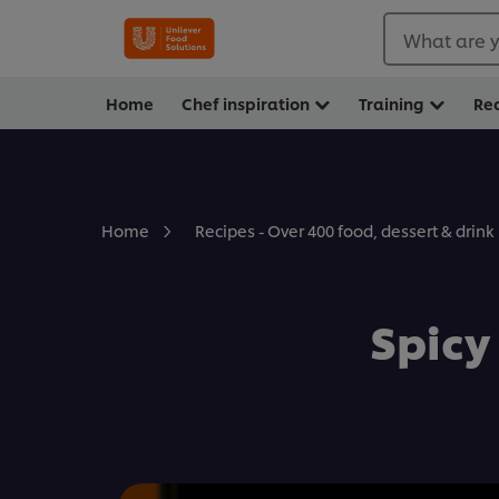
What are y
Home
Chef inspiration
Training
Re
Home
Recipes - Over 400 food, dessert & drink
Spicy