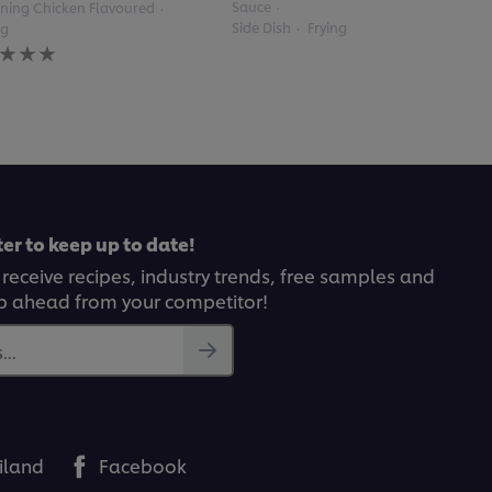
Sauce
ning Chicken Flavoured
Side Dish
Frying
ng
gs
itted
pe
er to keep up to date!
 receive recipes, industry trends, free samples and
p ahead from your competitor!
..
iland
Facebook