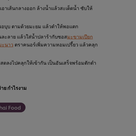
ังเอาเส้นกลางออก ล้างน้ำแล้วสะเด็ดน้ำ ซับให้
พอบุบ ตามด้วยมะยม แล้วตำให้พอแตก
นละลาย แล้วใส่น้ำปลาร้ากับซอส
มะขามเปียก
มะนาว
ตราคนอร์เพิ่มความหอมเปรี้ยว แล้วคลุก
ุ้งสดลงไปคลุกให้เข้ากัน เป็นอันเสร็จพร้อมตักตำ
่าย กำไรงาม
hai Food