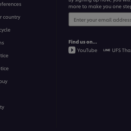
eferences
more to make you one ste
r country
Enter your email address.
cycle
Find us on...
ms
YouTube
UFS Tha
tice
tice
buy
ty