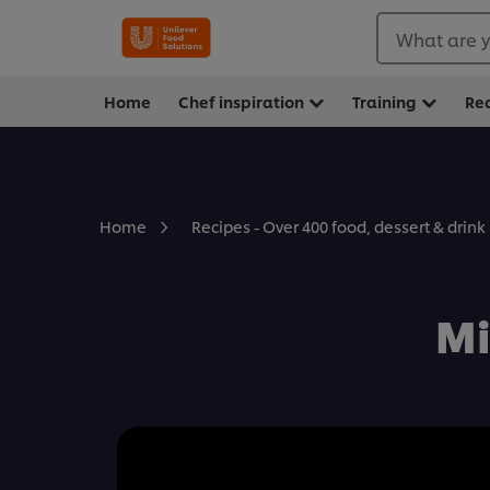
What are y
Home
Chef inspiration
Training
Re
Home
Recipes - Over 400 food, dessert & drink
Mi