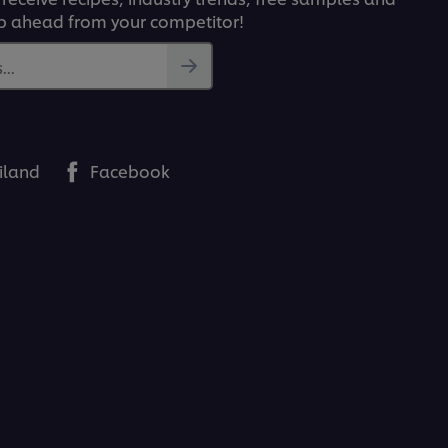
p ahead from your competitor!
..
iland
Facebook