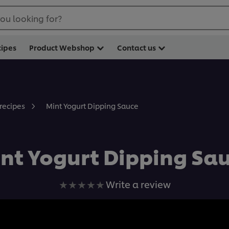
ou looking for?
cipes
Product Webshop
Contact us
Mint Yogurt Dipping Sauce
 recipes
nt Yogurt Dipping Sa
No
Write a review
ratings
submitted
for