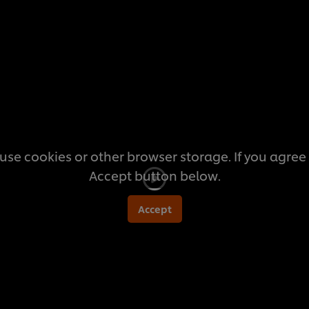
this
recipe
use cookies or other browser storage. If you agree t
Accept button below.
Accept