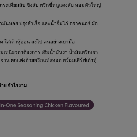
กระเทียมสับ ขิงสับ พริกขี้หนูแดงสับ หอมหัวใหญ่
ำมันหอย ปรุงสำเร็จ และน้ำจิ้มไก่ ตราคนอร์ ผัด
ด ใส่เต้าหู้อ่อน ลงไป คนอย่างเบามือ
วามเหนียวตาต้องการ เติมน้ำมันงา น้ำมันพริกเผา
่จาน ตกแต่งด้วยพริกแห้งทอด พร้อมเสิร์ฟเต้าหู้
่าย กำไรงาม
l-In-One Seasoning Chicken Flavoured