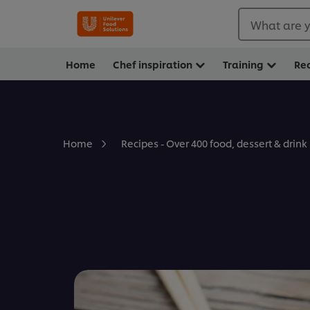
What are y
Home
Chef inspiration
Training
Re
Home
Recipes - Over 400 food, dessert & drink