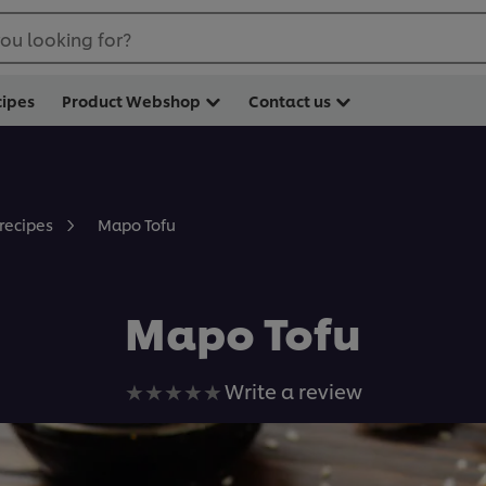
ou looking for?
cipes
Product Webshop
Contact us
Mapo Tofu
 recipes
Mapo Tofu
No
Write a review
ratings
submitted
for