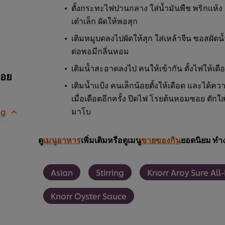
ตั้งกระทะไฟปานกลาง ใส่น้ำมันพืช พริกแห้ง 
เต๋าเล็ก ผัดให้พอสุก
เติมหมูบดลงไปผัดให้สุก ใส่เหล้าจีน ซอสผัดน้
ต่อพอมีกลิ่นหอม
เติมน้ำสะอาดลงไป คนให้เข้ากัน ตั้งไฟให้เดือ
หอย
เติมน้ำแป้ง คนเล็กน้อยตั้งให้เดือด และได้ค
เมื่อเดือดอีกครั้ง ปิดไฟ โรยต้นหอมซอย ตักใส
มาโบ
 g
ดู
เมนูอาหาร
เพิ่มเติมหรือดูเมนู
ขายของกิน
ยอดนิยม ทำง
Asian
Stirring
Knorr Aroy Sure Al
Knorr Oyster Sauce