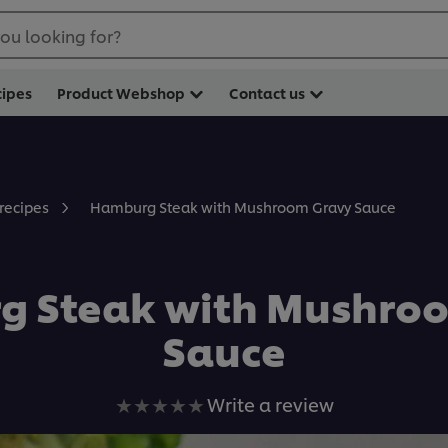
ou looking for?
cipes
Product Webshop
Contact us
Hamburg Steak with Mushroom Gravy Sauce
 recipes
 Steak with Mushro
Sauce
No
Write a review
ratings