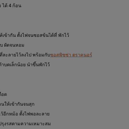
 ได้ 4 ก้อน
เข้ากัน ตั้งไฟจนซอสข้นได้ที่ พักไว้
ับ ผัดจนหอม
สที่ละลายไว้ลงไป พร้อมกับ
ซอสพิซซ่า ตราคนอร์
บดเล็กน้อย นำขึ้นพักไว้
ือด
นให้เข้ากันจนสุก
ว้อีกหม้อ ตั้งไฟพอละลาย
ัน ปรุงรสตามความเหมาะสม