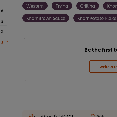
Western
Frying
Grilling
Knor
 g
Knorr Brown Sauce
Knorr Potato Flake
 g
 g
 g
Be the first 
Write a r
ดาวน์โหลดเป็นไฟล์ PDF
พิมพ์