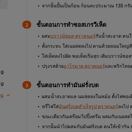
จากนั้นปั้นเป็นก้อน ก้อนละประมาณ 135 กรัม
ขั้นตอนการทำซอสเกรวีเห็ด
ผสม
บราวน์ซอส ตราคนอร์
กับน้ำสะอาด คนให้
ตั้งกระทะ ใส่เนยสดลงไป ตามด้วยหอมใหญ่ส
ใส่เห็ดลงไปผัด พอเห็ดเริ่มสุก เติมบราวน์ซอ
ปรุงรสด้วย
อาโรมาต ตราคนอร์
และพริกไทยดำ
 g
 g
ขั้นตอนการทำมันฝรั่งบด
 g
ผสมน้ำสะอาดแล นมสดลงในหม้อ ตั้งไฟพอเด
หรี่ไฟใส่
มันฝรั่งบดสำเร็จรูป ตราคนอร์
ลงไป ค
ขณะเดียวกันเตรียมวิปปิ้งครีม ผสมกับเนยสดไ
จากนั้นนำไปผสมกับมันฝรั่งบด คนให้เข้าก