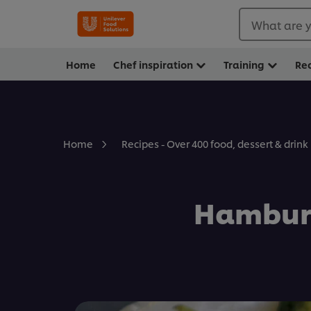
What are y
Home
Chef inspiration
Training
Re
Home
Recipes - Over 400 food, dessert & drink
Hamburg