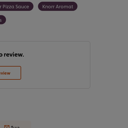
r Pizza Sauce
Knorr Aromat
s
to review.
eview
อีเมล