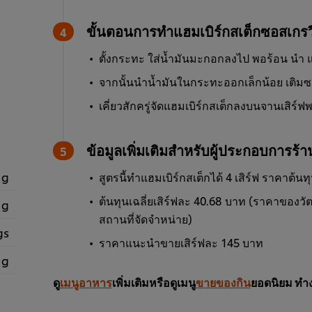
ขั้นตอนการทำแฮมเบิร์กสเต็กซอสเกรวี
ตั้งกระทะ ใส่น้ำมันมะกอกลงไป พอร้อน นำ แฮ
จากนั้นนำน้ำมันในกระทะออกเล็กน้อย เติมซอส
เคี่ยวสักครู่จัดแฮมเบิร์กสเต็กลงบนจานเสิร์ฟ
ข้อมูลเพิ่มเติมสำหรับผู้ประกอบการร้
 g
สูตรนี้ทำแฮมเบิร์กสเต็กได้ 4 เสิร์ฟ ราคาต้นท
ต้นทุนเฉลี่ยเสิร์ฟละ 40.68 บาท (ราคาของวัตถ
 g
สถานที่จัดจำหน่าย)
gs
ราคาแนะนำขายเสิร์ฟละ 145 บาท
 g
ดู
เมนูอาหาร
เพิ่มเติมหรือดูเมนู
ขายของกิน
ยอดนิยม ทำง