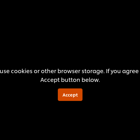
this
recipe
use cookies or other browser storage. If you agree t
Accept button below.
Accept