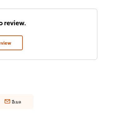
to review.
eview
อีเมล