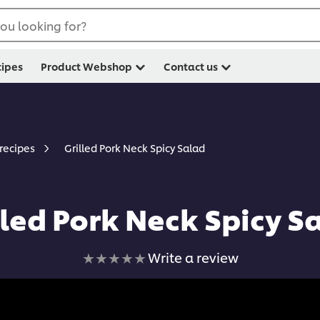
ou looking for?
cipes
Product Webshop
Contact us
Grilled Pork Neck Spicy Salad
 recipes
lled Pork Neck Spicy S
No
Write a review
ratings
submitted
for