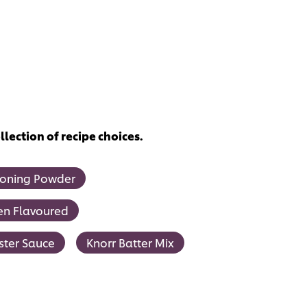
lection of recipe choices.
soning Powder
ken Flavoured
ster Sauce
Knorr Batter Mix