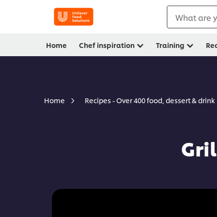
What are y
Home
Chef inspiration
Training
Re
Home
Recipes - Over 400 food, dessert & drink
Gri