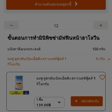
คำนวณต้นทุนของสูตรนี้
−
+
ขั้นตอนการทำมินิพิซซ่ามัฟฟินหน้าฮาโลวีน
แป้งสาลีอเนกประสงค์
150 กรัม
ผงฟู สูตรดับเบิลแอ็คติง ตราเบสท์ฟู้ดส์ 1
5 กรัม
กิโลกรัม
ผงฟู สูตรดับเบิลแอ็คติง ตราเบสท์ฟู้ดส์ 1
กิโลกรัม
1 ชิ้น
1 ชิ้น
เพิ่มไปที่รถเข็น
139.00฿
139.00฿
18 x 1 กก.