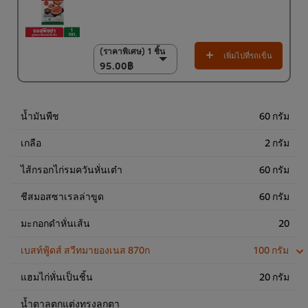
(ราคาพิเศษ) 1 ชิ้น
(ราคาพิเศษ) 1 ชิ้น
เพิ่มไปที่รถเข็น
95.00฿
95.00฿
(ราคาพิเศษ) แพ็ค 9
ชิ้น
835.00฿
น้ำมันพืช
60 กรัม
เกลือ
2 กรัม
ไส้กรอกไก่รมควันหั่นเต๋า
60 กรัม
ชีสมอสซาเรลล่าขูด
60 กรัม
มะกอกดำหั่นเส้น
20
เบสท์ฟู้ดส์ สวีทมายองเนส 870ก
100 กรัม
แฮมไก่หั่นเป็นชิ้น
20 กรัม
น้ำตาลตกแต่งทรงลูกตา