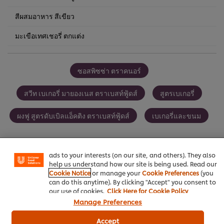
สีผสมอาหาร สีเขียว
มะเขือเทศเชอรี่ ตกแต่ง
ซอสพิซซ่า ตราคนอร์
สวีท เบเกอรี่ มายองเนส ตราเบสท์ฟู้ดส์
สูตรเบเกอรี่
We use cookies (and similar techniques) to improve your
ผงฟู สูตรดับเบิลแอ็คติง ตราเบสท์ฟู้ดส์
เบเกอรี่และขนม
experience on our site. Cookies enable you to enjoy
certain features (like saving your online "shopping
basket"), social sharing functionality (for Facebook,
Instagram, etc.) and to tailor messages and to display
ads to your interests (on our site, and others). They also
help us understand how our site is being used. Read our
เป็นคนแรกที่ให้คะแนน
Cookie Notice
or manage your
Cookie Preferences
(you
can do this anytime). By clicking "Accept" you consent to
our use of cookies.
Click Here for Cookie Policy
Manage Preferences
ส่งเรตติ้ง
Accept