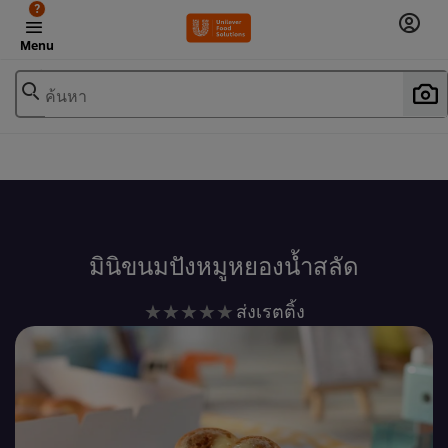
?
Menu
ค้นหา
เพิ่มในรายการโปรด
มินิขนมปังหมูหยองน้ำสลัด
ไม่มี
ส่งเรตติ้ง
การ
ให้
คะแนน
สำหรับ
recipe