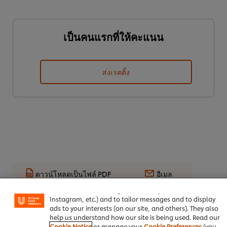
เป็นคนแรกที่ให้คะแนน
ส่งเรตติ้ง
We use cookies (and similar techniques) to improve your
experience on our site. Cookies enable you to enjoy
ดาวน์โหลดเป็นไฟล์ PDF
อีเมล
certain features (like saving your online "shopping
basket"), social sharing functionality (for Facebook,
Instagram, etc.) and to tailor messages and to display
ads to your interests (on our site, and others). They also
help us understand how our site is being used. Read our
Cookie Notice
or manage your
Cookie Preferences
(you