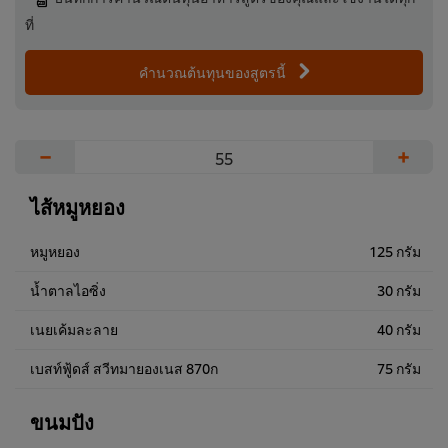
ที่
คำนวณต้นทุนของสูตรนี้
−
+
ไส้หมูหยอง
หมูหยอง
125 กรัม
น้ำตาลไอซิ่ง
30 กรัม
เนยเค้มละลาย
40 กรัม
เบสท์ฟู้ดส์ สวีทมายองเนส 870ก
75 กรัม
ขนมปัง