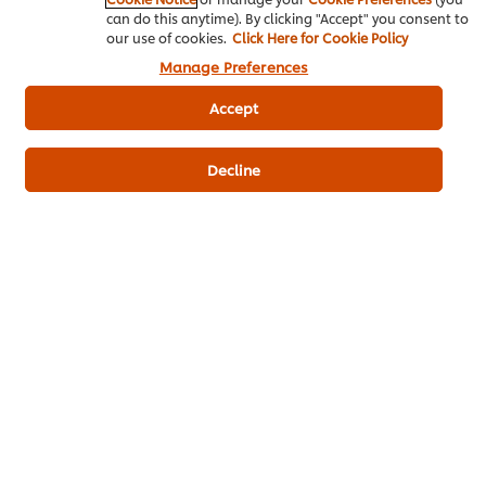
can do this anytime). By clicking "Accept" you consent to
our use of cookies.
Click Here for Cookie Policy
Manage Preferences
Accept
เมนูยอดนิยมอื่นๆ ในประเภทนี้
Decline
แซนวิชไก่ อะโวคาโด
สเต็กไก่บราวน์ซอส
กะเพราไก่ไ
มัสมั่น
ไม่มี
คะแนน
การ
ไม่มี
เฉลี่ย
ให้
การ
ของ
คะแนน
ให้
กะเพรา