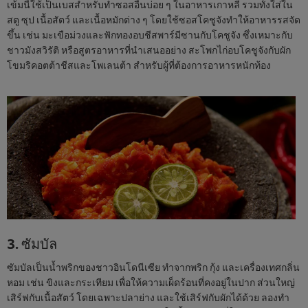
เข้มนี้ใช้เป็นเบสสำหรับทำซอสอื่นบ่อย ๆ ในอาหารเกาหลี รวมทั้งใส่ใน
สตู ซุป เนื้อสัตว์ และเนื้อหมักต่าง ๆ โดยใช้ซอสโคชูจังทำให้อาหารรสจัด
ขึ้น เช่น มะเขือม่วงและฟักทองอบชีสพาร์มีซานกับโคชูจัง ซึ่งเหมาะกับ
ชาวมังสวิรัติ หรือสูตรอาหารที่นำเสนออย่าง สะโพกไก่อบโคชูจังกับผัก
โขมริคอตต้าชีสและโพเลนต้า สำหรับผู้ที่ต้องการอาหารหนักท้อง
3. ซัมบัล
ซัมบัลเป็นน้ำพริกของชาวอินโดนีเซีย ทำจากพริก กุ้ง และเครื่องเทศกลิ่น
หอม เช่น ขิงและกระเทียม เพื่อให้ความเผ็ดร้อนที่คงอยู่ในปาก ส่วนใหญ่
เสิร์ฟกับเนื้อสัตว์ โดยเฉพาะปลาย่าง และใช้เสิร์ฟกับผักได้ด้วย ลองทำ