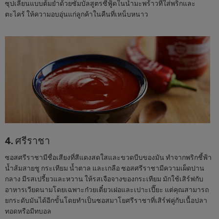
ซุปเลียนแบบต้มยำด้วยซัมบัลสูตรซีฟู้ดในน้ำมะพร้าวที่ใส่พริกและ
ตะไคร้ ให้ความอบอุ่นแก่ลูกค้าในคืนที่เหน็บหนาว
4. ศรีราชา
ซอสศรีราชามีชื่อเสียงที่สีแดงสดใสและขวดบีบของมัน ทำจากพริกชี้ฟ้า
น้ำส้มสายชู กระเทียม น้ำตาล และเกลือ ซอสศรีราชามีความเผ็ดปาน
กลาง มีรสเปรี้ยวและหวาน ให้รสเจือจางของกระเทียม มักใช้เสิร์ฟกับ
อาหารเวียดนามโดยเฉพาะก๋วยเตี๋ยวเฝอและเปาะเปี๊ยะ แต่คุณสามารถ
ยกระดับมันได้อีกขั้นโดยทำเป็นซอสมาโยศรีราชาที่เสิร์ฟคู่กับเนื้อปลา
ทอดหรือมีทบอล