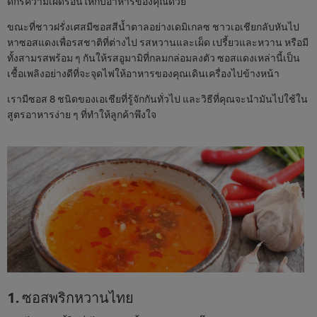
ดีกรีความเผ็ดร้อนให้กับอาหารของคุณด้วย
ขณะที่ชาวฝรั่งเศสมีซอสสีน้ำตาลอย่างเดมิเกลซ ชาวเอเชียกลับหันไป
หาซอสแดงเพื่อรสชาติที่ต่างไป รสหวานและเผ็ด เปรี้ยวและหวาน หรือมี
ทั้งสามรสพร้อม ๆ กันให้รสอูมามิที่กลมกล่อมลงตัว ซอสแดงเหล่านี้เป็น
เชื้อเพลิงอย่างดีที่จะจุดไฟให้อาหารของคุณเดินเครื่องไปข้างหน้า
เรามีซอส 8 ชนิดของเอเชียที่รู้จักกันทั่วไป และวิธีที่คุณจะนำมันไปใช้ใน
สูตรอาหารง่าย ๆ ที่ทำให้ลูกค้าพึงใจ
1. ซอสพริกหวานไทย