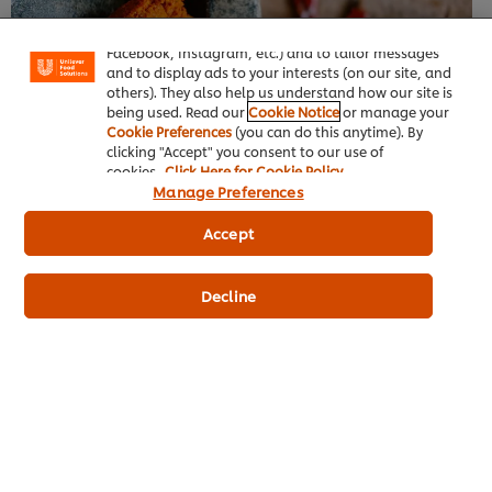
enjoy certain features (like saving your online
"shopping basket"), social sharing functionality (for
Facebook, Instagram, etc.) and to tailor messages
and to display ads to your interests (on our site, and
others). They also help us understand how our site is
being used. Read our
Cookie Notice
or manage your
Cookie Preferences
(you can do this anytime). By
clicking "Accept" you consent to our use of
6. พริกแกงแดง
cookies.
Click Here for Cookie Policy
Manage Preferences
เป็นเครื่องปรุงรสเผ็ดอีกชนิดหนึ่งของไทย พริกแกงแดงนี้มักนำไปปรุงกับ
กะทิเพื่อทำเป็นแกงเผ็ดและสตู ทำจากพริกแห้งสีแดง กระเทียม กะปิ ใบ
Accept
มะกรูด และเครื่องเทศอื่น ๆ เพื่อเพิ่มรสชาติให้เข้มข้น ลักซาก็เป็นอาหาร
สิงคโปร์ที่ใช้พริกแกงแดงนี้สรรค์สร้างขึ้น ซึ่งคุณดัดแปลงได้โดยเปลี่ยน
Decline
เป็นจานพาสต้า หรือทำมันบดเป็นรูปโดมและทำไส้ลักซาลาวากับกุ้งซอส
ไข่เค็ม สูตรอาหารง่าย ๆ อีกหนึ่งจานที่ใช้พริกแกงแดงคือจานญี่ปุ่นชื่อ
สึเคเมน ที่กินโดยจุ่มเส้นบะหมี่ลงในซุป - เป็นซุปข้นใส่พริกแกงแดงรส
เผ็ดและซีฟู้ด