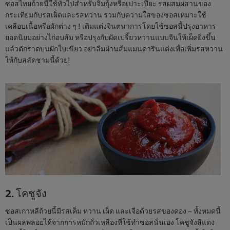
ซอสไทยถ้วยนี้ใช้ทั่วไปสำหรับจิ้มกุ้งหรือเปาะเปี๊ยะ รสผสมผสานของ
กระเทียมกับรสเผ็ดและรสหวาน รวมกับความใสของซอสเหมาะใช้
เคลือบเนื้อหรือผักต่าง ๆ ! เติมแต่งจินตนาการโดยใช้ซอสนี้ปรุงอาหาร
ยอดนิยมอย่างไก่อบส้ม หรือปรุงกับผัดเปรี้ยวหวานแบบจีนให้เผ็ดยิ่งขึ้น
แล้วตักราดบนผักใบเขียว อย่าลืมฝานส้มแมนดารินแต่งเพื่อเพิ่มรสหวาน
ให้กับสลัดชามนี้ด้วย!
2. โคชูจัง
ซอสเกาหลีถ้วยนี้มีรสเค็ม หวาน เผ็ด และเจือด้วยรสของดอง – ทั้งหมดนี้
เป็นผลพลอยได้จากการหมักถั่วเหลืองที่ใช้ทำซอสนั่นเอง โคชูจังสีแดง