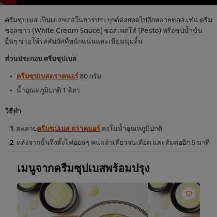
ครีมซุปเบส เป็นเบสซอสในการประยุกต์ต่อยอดไปอีกหลายซอส เช่น ครีม
ซอสขาว (White Cream Sauce) ซอสเพสโต้ (Pesto) หรือซุปน้ำข้น
อื่นๆ ช่วยให้รสสัมผัสที่หนักแน่นและเนียนนุ่มลิ้น
ส่วนประกอบ ครีมซุปเบส
ครีมซุปเบสตราคนอร์
80 กรัม
น้ำอุณหภูมิปกติ 1 ลิตร
วิธีทำ
ละลาย
ครีมซุปเบส ตราคนอร์
ลงในน้ำอุณหภูมิปกติ
หลังจากนั้นจึงตั้งไฟอ่อนๆ คนแล้วเคี่ยวจนเดือด และต้มต่ออีก 5 นาที
เมนูจากครีมซุปเบสพร้อมปรุง