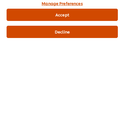
รับข้อมูลมากกว่านี้
Manage Preferences
Accept
Decline
กลับไป
THE ครัว MUST GO ON
บทความที่เกี่ยวข้อง
รวมสูตรซอสปรุงสำเร็จ
รวมสูตรซอสปรุงสำเร็จ
รวมสูตรซอสปรุง
วิธีทำบราวน์ซอสพร้อม
วิธีทำมันฝรั่งบดสำเร็จรูป
วิธีทำผงลาบแซ่บ