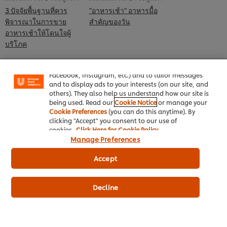
3 ปัจจัยพื้นฐานที่ควร
"อาหารเช้า" อาหารมื้อ
พิจารณาในการขาย
สำคัญของวัน
อาหารเช้าให้โดนใจผู้
We use cookies (and similar techniques) to improve
บริโภค
your experience on our site. Cookies enable you to
enjoy certain features (like saving your online
"shopping basket"), social sharing functionality (for
Facebook, Instagram, etc.) and to tailor messages
and to display ads to your interests (on our site, and
others). They also help us understand how our site is
being used. Read our
Cookie Notice
or manage your
Cookie Preferences
(you can do this anytime). By
clicking "Accept" you consent to our use of
cookies.
Click Here for Cookie Policy
Manage Preferences
หน้าหลัก
Accept
ประเภทธุรกิจ
Decline
ไอเดียธุรกิจ
คอร์สเรียนฟรี