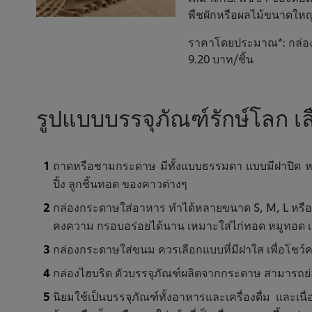
พืชผักหรือผลไม้ขนาดใหญ่
ราคาโดยประมาณ*: กล่องพิซ
9.20 บาท/ชิ้น
รูปแบบบรรจุภัณฑ์รักษ์โลก เล
ถาดหรือชามกระดาษ มีทั้งแบบธรรมดา แบบมีฝาปิด หรือ
ปิ้ง ลูกชิ้นทอด ของคาวต่างๆ
กล่องกระดาษใส่อาหาร ทำได้หลายขนาด S, M, L หรือจะแบ
คงความ กรอบอร่อยได้นาน เหมาะใส่ไก่ทอด หมูทอด เ
กล่องกระดาษใส่ขนม ควรเลือกแบบที่มีฝาใส เพื่อโช
กล่องไฮบริด ตัวบรรจุภัณฑ์ผลิตจากกระดาษ สามารถย
นิยมใช้เป็นบรรจุภัณฑ์ทั้งอาหารและเครื่องดื่ม และเน