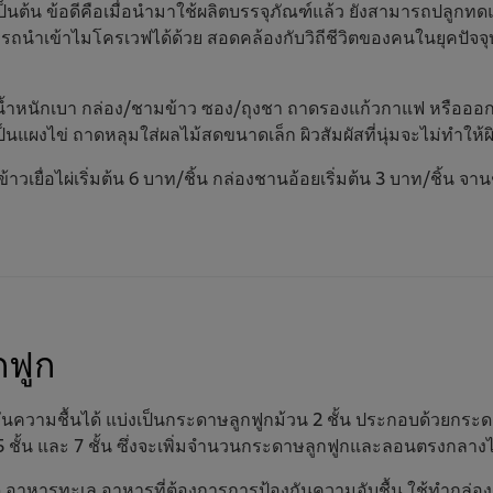
ป็นต้น ข้อดีคือเมื่อนำมาใช้ผลิตบรรจุภัณฑ์แล้ว ยังสามารถปลูกท
นำเข้าไมโครเวฟได้ด้วย สอดคล้องกับวิถีชีวิตของคนในยุคปัจจุบั
ีน้ำหนักเบา กล่อง/ชามข้าว ซอง/ถุงชา ถาดรองแก้วกาแฟ หรือออกแ
ผงไข่ ถาดหลุมใส่ผลไม้สดขนาดเล็ก ผิวสัมผัสที่นุ่มจะไม่ทำให้ผ
ยื่อไผ่เริ่มต้น 6 บาท/ชิ้น กล่องชานอ้อยเริ่มต้น 3 บาท/ชิ้น จานช
กฟูก
ันความชื้นได้ แบ่งเป็นกระดาษลูกฟูกม้วน 2 ชั้น ประกอบด้วยกร
 5 ชั้น และ 7 ชั้น ซึ่งจะเพิ่มจำนวนกระดาษลูกฟูกและลอนตรงกลา
 อาหารทะเล อาหารที่ต้องการการป้องกันความอับชื้น ใช้ทำกล่อง