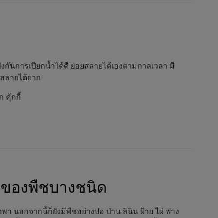
งกันการเปียกน้ำได้ดี ย่อยสลายได้เองตามกาลเวลา มี
อยสลายได้ยาก
ุ้กกี้
นใยของพืชบางชนิด
เทพา นอกจากนี้ก็ยังมีพืชอย่างปอ ป่าน ลินิน ฝ้าย ไผ่ ฟาง