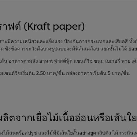
าฟต์ (Kraft paper)
าะมีความเหนียวและแข็งแรง ป้องกันการกระแทกและเสียดสี ทั้งยั
ึ่งข้อควรระวังคือบางรูปแบบจะมีฟิล์มเคลือบ แยกชั้นไม่ได้ ย่
น อาหารตามสั่ง อาหารฟาสต์ฟู้ด แซนด์วิช ขนม เบเกอรี่ พาย เค้ก ค
แซนด์วิชเริ่มต้น 2.50 บาท/ชิ้น กล่องอาหารเริ่มต้น 5 บาท/ชิ้น
ผลิตจากเยื่อไม้เนื้ออ่อนหรือเส้
่างไม้สนหรือสปรูซ และไม้ที่มีเส้นใยสั้นอย่างยูคาลิปตัส ไม้กระถิ่น