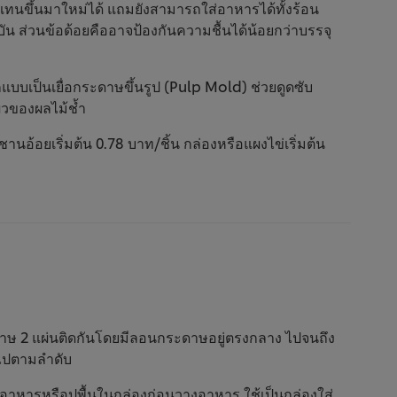
ดแทนขึ้นมาใหม่ได้ แถมยังสามารถใส่อาหารได้ทั้งร้อน
น ส่วนข้อด้อยคืออาจป้องกันความชื้นได้น้อยกว่าบรรจุ
บบเป็นเยื่อกระดาษขึ้นรูป (Pulp Mold) ช่วยดูดซับ
ิวของผลไม้ช้ำ
านอ้อยเริ่มต้น 0.78 บาท/ชิ้น กล่องหรือแผงไข่เริ่มต้น
ะดาษ 2 แผ่นติดกันโดยมีลอนกระดาษอยู่ตรงกลาง ไปจนถึง
งไปตามลำดับ
อาหารหรือปูพื้นในกล่องก่อนวางอาหาร ใช้เป็นกล่องใส่