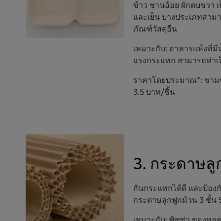
ข้าว ชานอ้อย ผักตบชวา เ
และเย็น บางประเภทสามารถ
ภัณฑ์วัสดุอื่น
เหมาะกับ: อาหารแห้งที่ม
แรงกระแทก สามารถทำเป็นแ
ราคาโดยประมาณ*: ชามข้าวเ
3.5 บาท/ชิ้น
3. กระดาษลู
กันกระแทกได้ดี และป้องก
กระดาษลูกฟูกม้วน 3 ชั้น
เหมาะกับ: พิซซ่า ของทอด