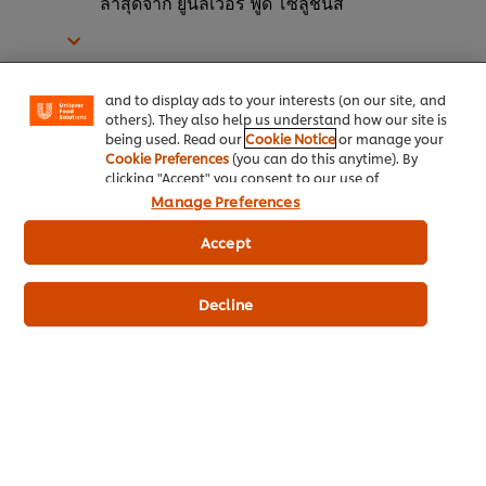
ล่าสุดจาก ยูนิลีเวอร์ ฟู้ด โซลูชั่นส์
We use cookies (and similar techniques) to improve
your experience on our site. Cookies enable you to
enjoy certain features (like saving your online
"shopping basket"), social sharing functionality (for
คุณยอมรับว่าคุณอายุมากกว่า 16 ปีและให้
Facebook, Instagram, etc.) and to tailor messages
and to display ads to your interests (on our site, and
ความยินยอม บริษัท ยูนิลีเวอร์ไทยเทรดดิ้ง
others). They also help us understand how our site is
จำกัด บริษัทในเครือ, ยูนิลีเวอร์ กรุ๊ปและยูนิ
being used. Read our
Cookie Notice
or manage your
Cookie Preferences
(you can do this anytime). By
ลีเวอร์แบรนด์ ติดต่อคุณผ่านช่องทางการ
clicking "Accept" you consent to our use of
สื่อสารอื่น ๆ และประมวลผลข้อมูลส่วน
cookies.
Click Here for Cookie Policy
Manage Preferences
บุคคลของคุณ เพื่อการโฆษณา การตลาด
Accept
การวิจัยการตลาด การประชาสัมพันธ์หรือ
วัตถุประสงค์อื่นที่เกี่ยวข้อง คุณมีสิทธิถอน
ความยินยอมเมื่อใดก็ได้ โปรดติดต่อคอล
Decline
เซ็นเตอร์ โทร 0-2554-2400 หรืออีเมล
crm.ufsth@unilever.com ดูรายละเอียด
ประกาศเกี่ยวกับความเป็นส่วนตัว
ของ
แบรนด์ยูนิลีเวอร์
*