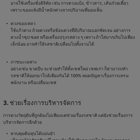
อาจใช้เครื่องชั่งดิจิทัล เช่น การตวงแป้ง, ข้าวสาร, เส้นก๋วยเตี๋ยว
เพราะของแห้งมีน้ำหนักต่างจากปริมาณที่มองเห็น
ตวงของเหลว
ใช้แก้วตวง ถ้วยตวงหรือช้อนตวงที่มีปริมาณบอกชัดเจน อย่างการ
ตวงน้ำซุป ซอส หรือเครื่องปรุงรสต่าง ๆ เพราะถ้าใส่มากเกินไปเพียง
เล็กน้อย อาจทำให้รสชาติเปลี่ยนไปทั้งจานได้
ภาชนะเฉพาะ
อย่างเช่น ขวดบีบ จะช่วยทำให้ทั้งเชฟใหม่ เชฟเก่า ก็สามารถทำ
รสชาติให้ออกมาใกล้เคียงกันได้ 100% หมดปัญหาเรื่องการเทรน
พนักงาน หรือเปลี่ยนเชฟ
3. ช่วยเรื่องการบริหารจัดการ
การตวงวัตถุดิบที่ถูกต้องไม่เพียงแต่ช่วยเรื่องรสชาติ แต่ยังช่วยเรื่องการ
บริหารจัดการอีกด้วย
ควบคุมต้นทุนได้แม่นยำ
เมื่อเรารู้ว่าวัตถุดิบหนึ่งจานต้องใช้ปริมาณเท่าไร ร้านจะสามารถ