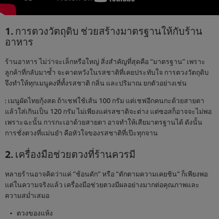
1. การตวงวัตถุดิบ ช่วยสร้างมาตรฐานให้กับร้าน
อาหาร
ร้านอาหาร ไม่ว่าจะเล็กหรือใหญ่ สิ่งสำคัญที่สุดคือ “มาตรฐาน” เพราะ
ลูกค้าที่กลับมาซ้ำ จะคาดหวังในรสชาติที่เคยประทับใจ การตวงวัตถุดิบ
จึงทำให้ทุกเมนูคงที่ทั้งรสชาติ กลิ่น และปริมาณ ยกตัวอย่างเช่น
: เมนูผัดไทยกุ้งสด ถ้าเชฟใช้เส้น 100 กรัม แต่เชฟอีกคนกะด้วยสายตา
แล้วใส่เกินเป็น 120 กรัม ไม่เพียงแค่รสชาติจะต่าง แต่ซอสก็อาจจะไม่พอ
เพราะฉะนั้น การกะเอาด้วยสายตา อาจทำให้เสียมาตรฐานได้ ดังนั้น
การชั่งตวงที่แม่นยำ คือหัวใจของรสชาติที่เป๊ะทุกจาน
2. เครื่องมือช่วยตวงที่ร้านควรมี
หลายร้านอาจคิดว่าแค่ “ช้อนตัก” หรือ “ตักตามความเคยชิน” ก็เพียงพอ
แต่ในความจริงแล้ว เครื่องมือช่วยตวงมีผลอย่างมากต่อคุณภาพและ
ความสม่ำเสมอ
ตวงของแห้ง