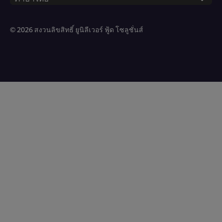
© 2026 สงวนลิขสิทธิ์ ยูนิลีเวอร์ ฟู้ด โซลูชั่นส์