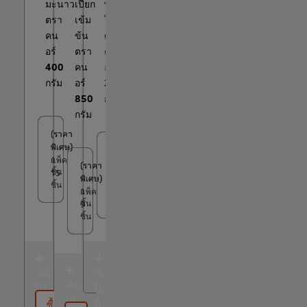
มะนาว
เปียก
พร้อม
ตรา
เข้ม
ใช้
คน
ข้น
ตรา
อร์
ตรา
คน
400
คน
อร์
กรัม
อร์
200
850
กรัม
กรัม
(ราคา
(ราคา
พิเศษ)
พิเศษ)
(ราคา
(ราคา
1
แพ็ค
พิเศษ)
พิเศษ)
(ราคา
(ราคา
ชิ้น
15
1
แพ็ค
พิเศษ)
พิเศษ)
ชิ้น
ชิ้น
10
1
แพ็ค
ชิ้น
ชิ้น
9
ชิ้น
เพิ่ม
เพิ่ม
เพิ่ม
ไป
ไป
ไป
ที่
ที่
ซื้อ