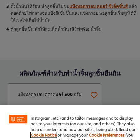
ตั้งน้ำมันให้ร้อน นำลูกชิ้นไปชุบ
แป้งทอดกรอบ คนอร์ ซีเล็คชั่นส์
แล้ว
ทอดด้วยไฟกลางจนแป้งสีเข้มขึ้นและแข็งกรอบ พอลูกชิ้นเริ่มสุกได้ที่
ให้เร่งไฟเพื่อไล่น้ำมัน
ตักลูกชิ้นขึ้น พักให้สะเด็ดน้ำมัน เสิร์ฟพร้อมน้ำจิ้ม
ผลิตภัณฑ์สำหรับทำน้ำจิ้มลูกชิ้นยืนกิน
แป้งทอดกรอบ ตราคนอร์ 500 กรัม
We use cookies (and similar techniques) to improve your
experience on our site. Cookies enable you to enjoy
certain features (like saving your online "shopping
basket"), social sharing functionality (for Facebook,
Instagram, etc.) and to tailor messages and to display
ads to your interests (on our site, and others). They also
help us understand how our site is being used. Read our
Cookie Notice
or manage your
Cookie Preferences
(you