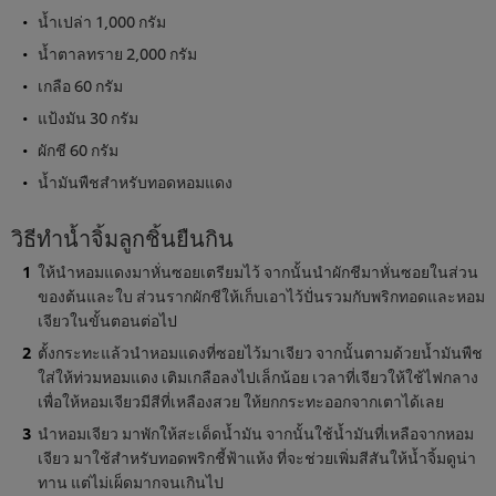
น้ำเปล่า 1,000 กรัม
น้ำตาลทราย 2,000 กรัม
เกลือ 60 กรัม
แป้งมัน 30 กรัม
ผักชี 60 กรัม
น้ำมันพืชสำหรับทอดหอมแดง
วิธีทำน้ำจิ้มลูกชิ้นยืนกิน
ให้นำหอมแดงมาหั่นซอยเตรียมไว้ จากนั้นนำผักชีมาหั่นซอยในส่วน
ของต้นและใบ ส่วนรากผักชีให้เก็บเอาไว้ปั่นรวมกับพริกทอดและหอม
เจียวในขั้นตอนต่อไป
ตั้งกระทะแล้วนำหอมแดงที่ซอยไว้มาเจียว จากนั้นตามด้วยน้ำมันพืช
ใส่ให้ท่วมหอมแดง เติมเกลือลงไปเล็กน้อย เวลาที่เจียวให้ใช้ไฟกลาง
เพื่อให้หอมเจียวมีสีที่เหลืองสวย ให้ยกกระทะออกจากเตาได้เลย
นำหอมเจียว มาพักให้สะเด็ดน้ำมัน จากนั้นใช้น้ำมันที่เหลือจากหอม
เจียว มาใช้สำหรับทอดพริกชี้ฟ้าแห้ง ที่จะช่วยเพิ่มสีสันให้น้ำจิ้มดูน่า
ทาน แต่ไม่เผ็ดมากจนเกินไป