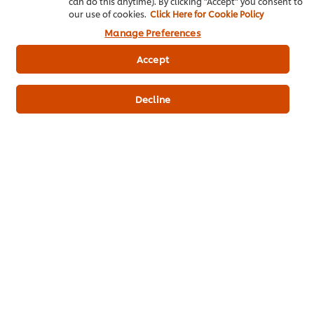
can do this anytime). By clicking "Accept" you consent to
our use of cookies.
Click Here for Cookie Policy
Manage Preferences
Accept
1 ชิ้น
6 x 500 ก.
Decline
เพิ่มไปที่รถเข็น
ซื้อที่ LINE (ลดขั้นต่ำ 5%)