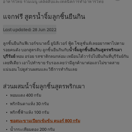
อาหารไทย รวมเมนู เคล็ดลับและเทคนิคการทำอาหารไทย
แจกฟรี สูตรน้ำจิ้มลูกชิ้นยืนกิน
Last updated:
28 Jun 2022
ลูกชิ้นยืนกินฟีเวอร์ขนาดนี้ ยูนิลีเวอร์ ฟู้ด โซลูชั่นส์เลยอยากพาไปตาม
รอยคนดัง บอกสูตรลับ ลูกชิ้นยืนกินกับ
น้ำจิ้มลูกชิ้นยืนกินสูตรพริกเผา
บุรีรัมย์
หอม อร่อย รสชาติกลมกล่อม เหมือนได้วาร์ปไปยืนกินที่บุรีรัมย์กัน
เลยทีเดียว เอาไปทำขาย รับรองเลยว่ามีลูกค้ามาต่อแถวไม่ขาดสาย
แน่นอน ไปดูส่วนผสมและวิธีการทำกันเลย
ส่วนผสมน้ำจิ้มลูกชิ้นสูตรพริกเผา
หอมแดง 400 กรัม
พริกจินดาแห้ง 30 กรัม
พริกชี้ฟ้าแห้ง 100 กรัม
ซอสมะขามเปียกเข้มข้น คนอร์ 800 กรัม
น้ำกระเทียมดอง 200 กรัม