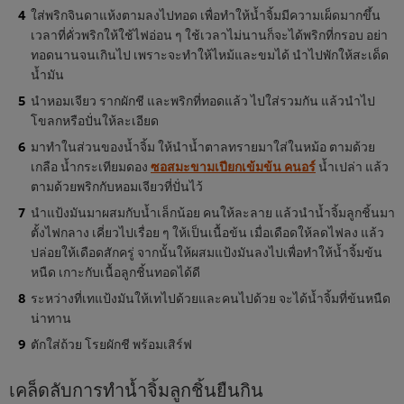
ใส่พริกจินดาแห้งตามลงไปทอด เพื่อทำให้น้ำจิ้มมีความเผ็ดมากขึ้น
เวลาที่คั่วพริกให้ใช้ไฟอ่อน ๆ ใช้เวลาไม่นานก็จะได้พริกที่กรอบ อย่า
ทอดนานจนเกินไป เพราะจะทำให้ไหม้และขมได้ นำไปพักให้สะเด็ด
น้ำมัน
นำหอมเจียว รากผักชี และพริกที่ทอดแล้ว ไปใส่รวมกัน แล้วนำไป
โขลกหรือปั่นให้ละเอียด
มาทำในส่วนของน้ำจิ้ม ให้นำน้ำตาลทรายมาใส่ในหม้อ ตามด้วย
เกลือ น้ำกระเทียมดอง
ซอสมะขามเปียกเข้มข้น คนอร์
น้ำเปล่า แล้ว
ตามด้วยพริกกับหอมเจียวที่ปั่นไว้
นำแป้งมันมาผสมกับน้ำเล็กน้อย คนให้ละลาย แล้วนำน้ำจิ้มลูกชิ้นมา
ตั้งไฟกลาง เคี่ยวไปเรื่อย ๆ ให้เป็นเนื้อข้น เมื่อเดือดให้ลดไฟลง แล้ว
ปล่อยให้เดือดสักครู่ จากนั้นให้ผสมแป้งมันลงไปเพื่อทำให้น้ำจิ้มข้น
หนืด เกาะกับเนื้อลูกชิ้นทอดได้ดี
ระหว่างที่เทแป้งมันให้เทไปด้วยและคนไปด้วย จะได้น้ำจิ้มที่ข้นหนืด
น่าทาน
ตักใส่ถ้วย โรยผักชี พร้อมเสิร์ฟ
เคล็ดลับการทำน้ำจิ้มลูกชิ้นยืนกิน