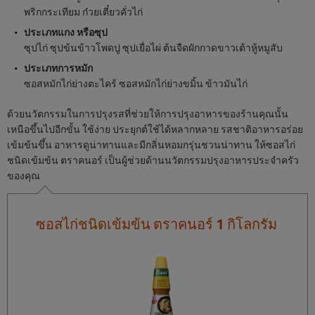
พริกกระเทียม ก๋วยเตี๋ยวคั่วไก่
ประเภทแกง หรือซุป
ซุปไก่ ซุปข้นข้าวโพดปู ซุปเยื่อไผ่ ต้นจืดผักกาดขาวเต้าหู้หมูสับ
ประเภทการหมัก
ซอสหมักไก่ย่างตะไคร้ ซอสหมักไก่ย่างขมิ้น ข้าวมันไก่
ด้วยนวัตกรรมในการปรุงรสที่ช่วยให้การปรุงอาหารของร้านคุณนั้น
เหนือขึ้นไปอีกขั้น ใช้ง่าย ประยุกต์ใช้ได้หลากหลาย รสชาติอาหารอร่อย
เข้มข้นขึ้น อาหารดูน่าทานและมีกลิ่นหอมกรุ่นชวนน่าทาน ให้ซอสไก่
ชนิดเข้มข้น ตราคนอร์ เป็นผู้ช่วยด้านนวัตกรรมปรุงอาหารประจำครัว
ของคุณ
ซอสไก่ชนิดเข้มข้น ตราคนอร์ 1 กิโลกรัม