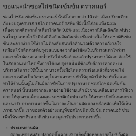
ขอแนะนำซอสไก่ชนิดเข้มข้น ตราคนอร์
ซอสไก่ชนิดเข้มข้น ตราคนอร์ นั้นมีไก่มากกว่า 10 เท่า เมื่อเปรียบเทียบ
กับ ผงปรุงครบรส รสไก่ ตราคนอร์ รสทิพ ที่มีเนื้อไก่อบแห้ง 0.2%
เนื่องจากผลิตจากน้ำเคี่ยวไก่สกัด 9.8% และเนื่องจากนี่คือผลิตภัณฑ์ปรุง
รสในรูปแบบน้ำ จึงมีข้อดีคือตัวผลิตภัณฑ์จะซึมเข้าเนื้อ ให้รสชาติที่เข้ม
ข้น ละลายง่าย ใช้ง่าย ไม่ต้องสับสนหรือคำนวณด้วยความกังวลใจ
เหมือนใช้ผลิตภัณฑ์ปรุงรสแบบผง ว่าต้องใช้ผงในปริมาณเท่าไหร่มา
ละลายน้ำ ต้องละลายน้ำหรือไม่ หรือตักผงแล้วปรุงอาหารได้เลย ต้องใช้
ในสัดส่วนเท่าไหร่ ซึ่งการใช้ผงปรุงรสนั้นมีข้อเสียคือการคาดคะเน
ปริมาณในการใช้นั้นยาก บางครั้งเมื่อโดนความร้อนแล้วก็อาจจะไม่
ละลาย เหลือเป็นก้อนๆ อยู่ในจานอาหาร ทำให้ลูกค้าไม่ประทับใจ และ
ทำให้ร้านนั้นดูไม่เป็นมืออาชีพในการปรุงอาหาร ซอสไก่ชนิดเข้มข้น
ตราคนอร์ นั้นนอกจากละลายง่าย ใช้ง่ายแล้ว ยังช่วยเคลือบอาหารให้เงา
สวย ให้ทุกจานเด็ดของคุณ รสชาติเข้มข้น เสริมให้อาหารมีกลิ่นหอมกรุ่น
และน่ารับประทานมากขึ้น ไม่ว่าจะเป็นจานผัด แกง หรือหมัก เพื่อให้เห็น
ภาพมากขึ้น เราขอยกตัวอย่างเมนูที่ซอสไก่ชนิดเข้มข้น ตราคนอร์ ช่วย
เพิ่มให้รสชาติรสชาติเข้น และดูน่ารับประทานมากขึ้น
ประเภทจานผัด
ผัดกะเพราหมูสับ ปลาผัดขึ้นฉ่าย สปาเก็ตตี้ผัดหอยลายสไปซี่ กุ้งผัด