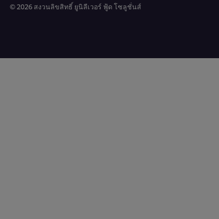
© 2026 สงวนลิขสิทธิ์ ยูนิลีเวอร์ ฟู้ด โซลูชั่นส์