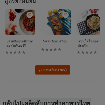
สูตรยอดนิยม
ปลาหมึกชุบแป้งทอด
กุ้งผัดพริกกระเทียม
สปาเก็ตตี้หอยลาย
ซอสโกจิเบอร์รี่
ผัดพริก
ไม่มี
ไม่มี
ไม่มี
การ
การ
การ
ให้
ให้
ให้
คะแนน
คะแนน
คะแนน
สำหรับ
สำหรับ
สำหรับ
recipe
ดูรายละเอียด (709)
recipe
recipe
นี้
นี้
นี้
กลับไป
เคล็ดลับการทำอาหารไทย