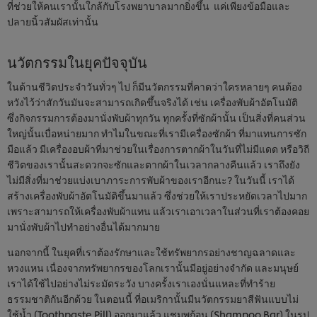
ที่ช่วยให้คนเรานั้นใกล้กับโรงพยาบาลมากยิ่งขึ้น แค่เพียงข้อมือและ
ปลายนิ้วสัมผัสเท่านั้น
นวัตกรรมในยุคปัจจุบัน
ในด้านชีวิตประจำวันทั่วๆ ไป ก็มีนวัตกรรมที่คาดว่าใครหลายๆ คนต้อง
หวังไว้ว่าสักวันมันจะสามารถเกิดขึ้นจริงได้ เช่น เครื่องพับผ้าอัตโนมัติ
ซึ่งกิจกรรมการต้องมานั่งพับผ้าทุกวัน ทุกครั้งที่ซักผ้านั้น เป็นสิ่งที่คนส่วน
ใหญ่นั้นเบื่อหน่ายมาก ทำไมในขณะที่เรามีเครื่องซักผ้า ที่มาแทนการซัก
มือแล้ว มีเครื่องอบผ้าที่มาช่วยในเรื่องการตากผ้าในวันที่ไม่มีแดด หรือวิถี
ชีวิตของเรานั้นสะดวกจะซักและตากผ้าในเวลากลางคืนแล้ว เราถึงยัง
ไม่มีสิ่งที่มาช่วยแบ่งเบาภาระการพับผ้าของเราอีกนะ? ในวันนี้ เราได้
สร้างเครื่องพับผ้าอัตโนมัติขึ้นมาแล้ว ซึ่งช่วยให้เราประหยัดเวลาไปมาก
เพราะสามารถให้เครื่องพับผ้าแทน แล้วเราเอาเวลาในส่วนที่เราต้องคอย
มานั่งพับผ้าไปทำอย่างอื่นได้มากมาย
นอกจากนี้ ในยุคที่เราต้องรักษาและใช้ทรัพยากรอย่างชาญฉลาดและ
หวงแหน เนื่องจากทรัพยากรของโลกเรานั้นมีอยู่อย่างจำกัด และมนุษย์
เราได้ใช้ไปอย่างไม่ระมัดระวัง บางครั้งเราเองนั่นแหละที่ทำร้าย
ธรรมชาติกันอีกด้วย ในตอนนี้ ที่อเมริกานั้นมีนวัตกรรมยาสีฟันแบบไม่
ใช้น้ำ (Toothpaste Pill) ออกมาแล้ว แชมพูก้อน (Shampoo Bar) ในรูป