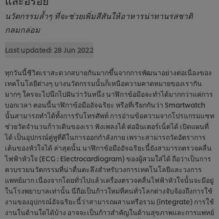
นวัตกรรมล้ำๆ ที่จะช่วยเพิ่มสีสันให้อาหารน่าทานรสชาติ
กลมกล่อม
Last updated:
28 Jun 2022
ทุกวันนี้ชีวิตเราสะดวกสบายกันมากขึ้นจากการพัฒนาอย่างต่อเนื่องของ
เทคโนโลยีต่างๆ บางนวัตกรรมนั้นก็เหนือความคาดหมายของเรากัน
มากๆ ใครจะไปนึกไปฝันว่าวันหนึ่ง นาฬิกาข้อมือจะทำได้มากกว่าแค่การ
บอกเวลา ตอนนี้นาฬิกาข้อมืออัจฉริยะ หรือที่เรียกกันว่า Smartwatch
นั้นสามารถทำได้ทั้งการรับโทรศัพท์ การอ่านข้อความจากโปรแกรมแชท
ช่วยวัดจำนวนก้าวเดินของเรา ฟังเพลงได้ ต่ออินเตอร์เน็ตได้ เปิดแผนที่
ได้ เป็นอุปกรณ์คู่หูที่ดีในการออกกำลังกาย เพราะสามารถวัดอัตราการ
เต้นของหัวใจได้ ล่าสุดนั้น นาฬิกาข้อมืออัจฉริยะนี้ยังสามารถตรวจคลื่น
ไฟฟ้าหัวใจ (ECG : Electrocardiogram) ของผู้สวมใส่ได้ ถือว่าเป็นการ
ควบรวมนวัตกรรมที่น่าตื่นตะลึงสำหรับวงการเทคโนโลยีและวงการ
แพทย์มาก เนื่องจากโดยทั่วไปแล้วเครื่องตรวจคลื่นไฟฟ้าหัวใจนั้นจะมีอยู่
ในโรงพยาบาลเท่านั้น นี่ถือเป็นก้าวใหม่ที่คนทั่วโลกต่างจับจ้องถึงการใช้
งานของอุปกรณ์อัจฉริยะนี้ว่าสามารถผสานหรือรวม (integrate) การใช้
งานในด้านใดได้บ้าง อาจจะเป็นก้าวสำคัญในด้านสุขภาพและการแพทย์