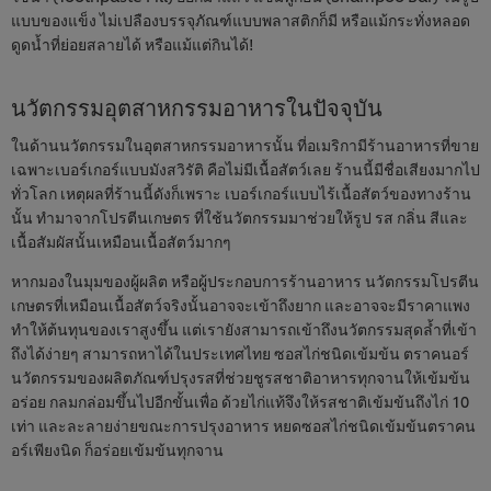
แบบของแข็ง ไม่เปลืองบรรจุภัณฑ์แบบพลาสติกก็มี หรือแม้กระทั่งหลอด
ดูดน้ำที่ย่อยสลายได้ หรือแม้แต่กินได้!
นวัตกรรมอุตสาหกรรมอาหารในปัจจุบัน
ในด้านนวัตกรรมในอุตสาหกรรมอาหารนั้น ที่อเมริกามีร้านอาหารที่ขาย
เฉพาะเบอร์เกอร์แบบมังสวิรัติ คือไม่มีเนื้อสัตว์เลย ร้านนี้มีชื่อเสียงมากไป
ทั่วโลก เหตุผลที่ร้านนี้ดังก็เพราะ เบอร์เกอร์แบบไร้เนื้อสัตว์ของทางร้าน
นั้น ทำมาจากโปรตีนเกษตร ที่ใช้นวัตกรรมมาช่วยให้รูป รส กลิ่น สีและ
เนื้อสัมผัสนั้นเหมือนเนื้อสัตว์มากๆ
หากมองในมุมของผู้ผลิต หรือผู้ประกอบการร้านอาหาร นวัตกรรมโปรตีน
เกษตรที่เหมือนเนื้อสัตว์จริงนั้นอาจจะเข้าถึงยาก และอาจจะมีราคาแพง
ทำให้ต้นทุนของเราสูงขึ้น แต่เรายังสามารถเข้าถึงนวัตกรรมสุดล้ำที่เข้า
ถึงได้ง่ายๆ สามารถหาได้ในประเทศไทย ซอสไก่ชนิดเข้มข้น ตราคนอร์
นวัตกรรมของผลิตภัณฑ์ปรุงรสที่ช่วยชูรสชาติอาหารทุกจานให้เข้มข้น
อร่อย กลมกล่อมขึ้นไปอีกขั้นเพื่อ ด้วยไก่แท้จึงให้รสชาติเข้มข้นถึงไก่ 10
เท่า และละลายง่ายขณะการปรุงอาหาร หยดซอสไก่ชนิดเข้มข้นตราคน
อร์เพียงนิด ก็อร่อยเข้มข้นทุกจาน