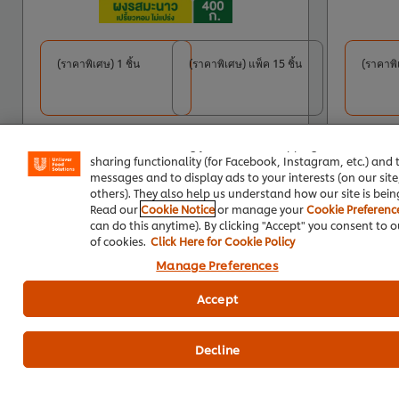
(ราคาพิเศษ) 1 ชิ้น
(ราคาพิเศษ) แพ็ค 15 ชิ้น
(ราคาพิเ
We use cookies (and similar techniques) to improve your
experience on our site. Cookies enable you to enjoy certai
features (like saving your online "shopping basket"), socia
sharing functionality (for Facebook, Instagram, etc.) and t
messages and to display ads to your interests (on our sit
others). They also help us understand how our site is bein
Read our
Cookie Notice
or manage your
Cookie Preferenc
can do this anytime). By clicking "Accept" you consent to o
เพิ่มไปที่รถเข็น
of cookies.
Click Here for Cookie Policy
Manage Preferences
ซื้อที่ LINE (ลดขั้นต่ำ 5%)
Accept
Decline
เคล็ดลับอื่น ๆ เกี่ยวกับการลด