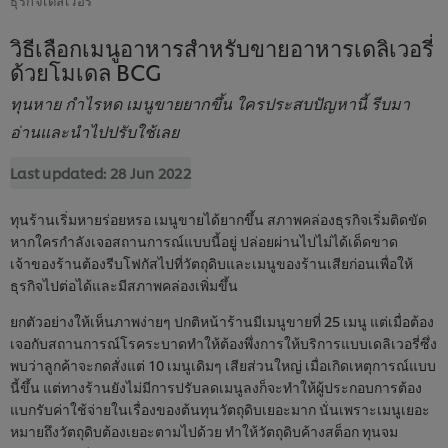
วิธีเลือกเมนูอาหารสำหรับขายอาหารเดลิเวอรี่
ด้วยโมเดล BCG
ทุนหาย กำไรหด เมนูขายยากขึ้น ใครประสบปัญหานี้ รีบมา
อ่านและนำไปปรับใช้เลย
Last updated:
28 Jun 2022
ทุนร้านเริ่มหายร่อยหรอ เมนูขายได้ยากขึ้น สภาพคล่องธุรกิจเริ่มติดขัด
หากใครกำลังเจอสถานการณ์แบบนี้อยู่ ปล่อยผ่านไปไม่ได้เด็ดขาด
เจ้าของร้านต้องรีบโฟกัสไปที่วัตถุดิบและเมนูของร้านเสียก่อนเพื่อให้
ธุรกิจไปต่อได้และมีสภาพคล่องเพิ่มขึ้น
ยกตัวอย่างให้เห็นภาพง่ายๆ ปกติหน้าร้านมีเมนูขายที่ 25 เมนู แต่เมื่อต้อง
เจอกับสถานการณ์โรคระบาดทำให้ต้องพึ่งการให้บริการแบบเดลิเวอรี่ซึ่ง
พบว่าลูกค้าจะกดสั่งแต่ 10 เมนูเดิมๆ เสียส่วนใหญ่ เมื่อเกิดเหตุการณ์แบบ
นี้ขึ้น แต่ทางร้านยังไม่มีการปรับลดเมนูลงก็จะทำให้ผู้ประกอบการต้อง
แบกรับค่าใช้จ่ายในเรื่องของต้นทุนวัตถุดิบเยอะมาก นั่นเพราะเมนูเยอะ
หมายถึงวัตถุดิบต้องเยอะตามไปด้วย ทำให้วัตถุดิบค้างสต็อก ทุนจม