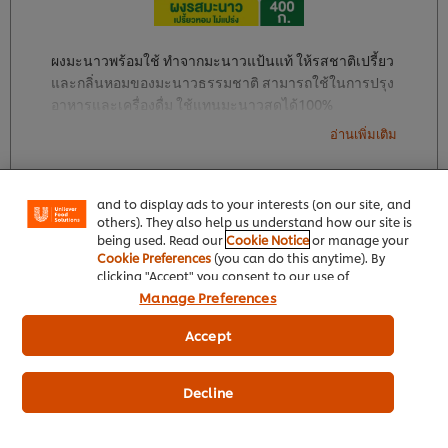
ผงมะนาวพร้อมใช้ ทำจากมะนาวแป้นแท้ ให้รสชาติเปรี้ยว
และกลิ่นหอมของมะนาวธรรมชาติ สามารถใช้ในการปรุง
อาหารและเครื่องดื่ม ใช้แทนมะนาวสดได้100%
We use cookies (and similar techniques) to improve
your experience on our site. Cookies enable you to
อ่านเพิ่มเติม
enjoy certain features (like saving your online
"shopping basket"), social sharing functionality (for
Facebook, Instagram, etc.) and to tailor messages
and to display ads to your interests (on our site, and
others). They also help us understand how our site is
being used. Read our
Cookie Notice
or manage your
ซื้อที่ LINE (ลดขั้นต่ำ 5%)
Cookie Preferences
(you can do this anytime). By
clicking "Accept" you consent to our use of
cookies.
Click Here for Cookie Policy
รับข้อมูลมากกว่านี้
Manage Preferences
Accept
Decline
ช่องล่างขวา DOGS