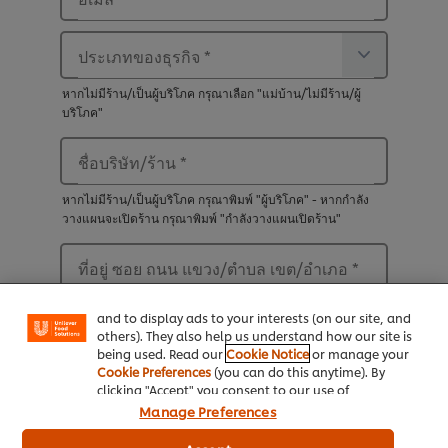
ประเภทของธุรกิจ
*
หากไม่มีร้าน/เป็นผู้บริโภค กรุณาเลือก "แม่บ้าน/ไม่มีร้าน/ผู้
บริโภค"
ชื่อบริษัท/ร้าน
*
หากไม่มีร้าน/เป็นผู้บริโภค กรุณาพิมพ์ "ผู้บริโภค" - หากกำลัง
วางแผนจะเปิดร้าน กรุณาพิมพ์ "กำลังวางแผนเปิดร้าน"
We use cookies (and similar techniques) to improve
your experience on our site. Cookies enable you to
enjoy certain features (like saving your online
ที่อยู่ ซอย ถนน แขวง/ตำบล เขต/อำเภอ
*
"shopping basket"), social sharing functionality (for
Facebook, Instagram, etc.) and to tailor messages
and to display ads to your interests (on our site, and
จังหวัด
*
others). They also help us understand how our site is
being used. Read our
Cookie Notice
or manage your
Cookie Preferences
(you can do this anytime). By
รหัสไปรษณีย์
*
clicking "Accept" you consent to our use of
cookies.
Click Here for Cookie Policy
Manage Preferences
ฉันต้องการรับข่าวสารและแรงบันดาลใจ