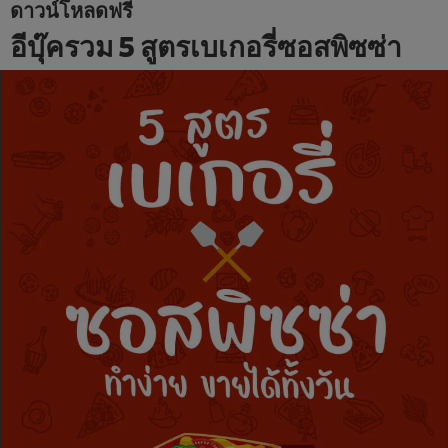
ดาวน์โหลดฟรี
อีบุ๊ครวม 5 สูตรเบเกอรี่ซอสพิซซ่า