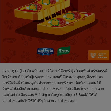
แจก 5 สูตร (ไม่) ลับ ฉบับเบเกอรี่ โดยยูนิลีเวอร์ ฟู้ด โซลูชั่นส์ สร้างสรรค์
ไอเดียขายดีสำหรับผู้ประกอบการเบเกอรี่ รับรองว่าทุกเมนูที่เรานำมา
แชร์ในวันนี้ เป็นเมนูเด็ดทำจากซอสเบเกอรี่ รสชาติอร่อย แถมยังใช้
ต้นทุนไม่สูงอีกด้วย บอกเลยทำง่าย ทานง่าย ไม่เหมือนใคร ขายสะดวก
แถมได้กำไรดีแน่นอน ที่สำคัญ มาในรูปแบบอีบุ๊ค (E-Book) ให้ได้
ดาวน์โหลดกันไปใช้ได้ฟรีๆ อีกด้วย ดาวน์โหลดเลย