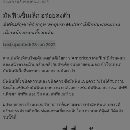
รวมเคล็ดลับของคนเบเกอรี่
มัฟฟินชิ้นเล็ก อร่อยลงตัว
มัฟฟินสัญชาติอังกฤษ ‘English Muffin’ มีลักษณะกลมแบน
เนื้อเหนียวหนุบเคี้ยวเพลิน
Last updated:
28 Jun 2022
ส่วนมัฟฟินที่คนไทยคุ้นเคยกันดีเรียกว่า ‘American Muffin’ มีส่วนผสม
และหน้าตาละม้ายคล้ายคลึงกับคัพเค้ก จนหลายคนเผลอเข้าใจผิด แต่
มัฟฟินมีเนื้อที่หยาบกว่าและหวานน้อยกว่า
มัฟฟินมีทั้งชนิดหวานและชนิดคาว ซึ่งมัฟฟินแบบคาว ก็เริ่มได้รับความ
นิยมไม่แพ้กันกับมัฟฟินแบบหวาน ยกตัวอย่างเช่น มัฟฟินมายองเนส มัฟฟิ
นพิซซ่า มัฟฟินแฮมชีส และมัฟฟินผักโขม
ผู้ประกอบการร้านเบเกอรี่สามารถค้นหาสูตรการทำมัฟฟินแบบคาวที่
สร้างสรรด้วยผลิตภัณฑ์คุณภาพเยี่ยมระดับโลก ตราเบสท์ฟู้ดส์ ได้แล้ว
วันนี้ที่นี้