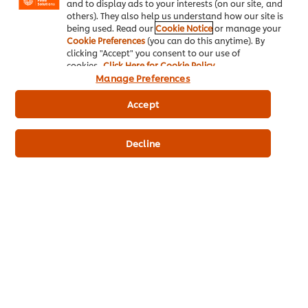
and to display ads to your interests (on our site, and
ประเภทธุรกิจ
others). They also help us understand how our site is
being used. Read our
Cookie Notice
or manage your
ไอเดียธุรกิจ
Cookie Preferences
(you can do this anytime). By
clicking "Accept" you consent to our use of
cookies.
Click Here for Cookie Policy
คอร์สเรียนฟรี
Manage Preferences
เมนูอาหาร
Accept
โปรโมชั่น
Decline
สั่งซื้อสินค้า
ติดต่อเรา
สมัครรับข่าวสารออนไลน์
Cookie Preferences
เลือกประเทศ
เงื่อนไขทางกฏหมาย