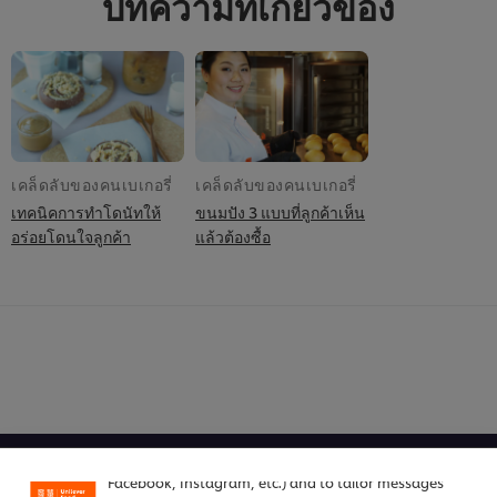
บทความที่เกี่ยวข้อง
เคล็ดลับของคนเบเกอรี่
เคล็ดลับของคนเบเกอรี่
เทคนิคการทำโดนัทให้
ขนมปัง 3 แบบที่ลูกค้าเห็น
อร่อยโดนใจลูกค้า
แล้วต้องซื้อ
We use cookies (and similar techniques) to improve
your experience on our site. Cookies enable you to
enjoy certain features (like saving your online
"shopping basket"), social sharing functionality (for
หน้าหลัก
Facebook, Instagram, etc.) and to tailor messages