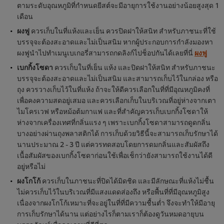
ตามระดับอุณหภูมิที่กำหนดยีสต์จะมีอายุการใช้งานอย่างน้อยสูงสุด 1
เดือน
ผงฟู
ควรเก็บในที่แห้งและเย็น ควรปิดฝาให้สนิท สำหรับภาชนะที่ใช้
บรรจุจะต้องสะอาดและไม่เป็นสนิม หากผู้ประกอบการกำลังมองหา
ผงฟูนำไปทำเมนูเบเกอรี่สามารถกดลิงก์ไปช็อปกันได้เลยที่นี่
ผงฟู
เบกกิ้งโซดา
ควรเก็บในที่เย็น แห้ง และปิดฝาให้สนิท สำหรับภาชนะ
บรรจุจะต้องสะอาดและไม่เป็นสนิม และสามารถเก็บไว้ในกล่อง หรือ
ถุง ควรวางเก็บไว้ในที่แห้ง ถ้าจะให้ดีควรเลือกในที่ที่มีอุณหภูมิคงที่
เพื่อคงความสดอยู่เสมอ และควรเลือกเก็บในบริเวณที่อยู่ห่างจากเตา
ไมโครเวฟ หรือหม้อต้มกาแฟ และที่สำคัญควรเก็บเบกกิ้งโซดาให้
ห่างจากเครื่องเทศที่กลิ่นแรง ๆ เพราะเบกกิ้งโซดาสามารถดูดกลิ่น
บางอย่างผ่านถุงพลาสติกได้ การเก็บด้วยวิธีนี้จะสามารถเก็บรักษาได้
นานประมาณ 2 - 3 ปี แต่ควรทดสอบโดยการดมกลิ่นและสัมผัสถึง
เนื้อสัมผัสของเบกกิ้งโซดาก่อนใช้เพื่อเช็กว่ายังสามารถใช้งานได้ดี
อยู่หรือไม่
ผงโกโก้
ควรเก็บในภาชนะที่ปิดได้มิดชิด และมีลักษณะที่แห้งไม่ชื้น
ไม่ควรเก็บไว้ในบริเวณที่มีแสงแดดส่องถึง หรือพื้นที่ที่มีอุณหภูมิสูง
เนื่องจากผงโกโก้เหมาะที่จะอยู่ในที่ที่มีความชื้นต่ำ จึงจะทำให้มีอายุ
การเก็บรักษาได้นาน แต่อย่างไรก็ตามเราก็ต้องดูวันหมดอายุบน