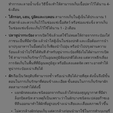
ทำการละลายน้ำแข็ง วิธีนี้จะทำให้สามารถเก็บเนื้อปลาไว้ได้นาน 4-
6 เดือน
ไส้กรอก, แฮม, ปูอัดและเบคอน
สามารถเก็บในตู้เย็นได้ประมาณ 1
สัปดาห์ และควรเก็บไว้ในช่องแช่เนื้อสัตว์ หรือช่องแช่แข็ง หากเก็บ
ในช่องแช่แข็งจะเก็บไว้ใช้ได้นาน 1 - 2 เดือน
ปลาทูน่ากระป๋อง
หากเปิดใช้แล้วแต่ใช้ไม่หมดให้ถ่ายจากกระป๋องใส่
ภาชนะอื่นที่มีฝาปิด แล้วนำใส่ตู้เย็นในช่องปกติ และเมื่อต้องการนำ
มาปรุงอาหารในมื้อต่อไป ก็เพียงนำไปอุ่น หรือนำไปปรุงผ่านความ
ร้อนแล้วนำไปใช้ได้ทันที สำหรับทูน่ากระป๋องที่ยังไม่ได้ผ่านการเปิด
ใช้ สามารถเก็บรักษาไว้ในอุณหภูมิห้องปกติได้เลย แต่ควรหลีกเลี่ยง
การจัดเก็บในพื้นที่ที่มีอุณหภูมิสูง หรือมีแสงแดดจัด เพราะอาจทำให้
ทูน่ากระป๋องเน่าเสียได้
ผัก
ถือเป็นวัตถุดิบที่สามารถช้ำ หรือเน่าเสียได้ง่ายที่สุด ดังนั้นจึงมีขั้น
ตอนในการเก็บรักษาที่ค่อนข้างละเอียด ขั้นตอนในการเก็บรักษาผัก
สดสามารถทำได้ดังนี้
แยกผักสดแต่ละชนิดออกจากกันแล้วใส่กล่องสุญญากาศ ที่มีฝา
ล็อกปิดสนิท สาเหตุก็เป็นเพราะว่าในผักบางชนิดจะปล่อยก๊าซเอ
ทีลีนออกมาทำให้ผักที่อยู่รอบข้างเน่าเสียและเสื่อมสภาพเร็วขึ้น
ไม่ควรล้างผักก่อนเก็บ แต่ควรล้างก่อนนำมาใช้ในการทำเบเกอรี่