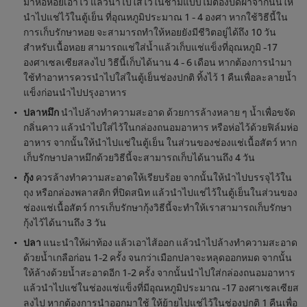
มาห่อหอยเอาไว้ แล้วนำไปใส่ไว้ในชามแบบไม่ต้องปิดฝาจากนั้นให้
นำไปแช่ไว้ในตู้เย็น ที่อุณหภูมิประมาณ 1 - 4 องศา หากใช้วิธีนี้ใน
การเก็บรักษาหอย จะสามารถทำให้หอยยังมีชีวิตอยู่ได้ถึง 10 วัน
สำหรับเนื้อหอย สามารถแช่ใส่น้ำแล้วเก็บแช่แข็งที่อุณหภูมิ -17
องศาเซลเซียสลงไป วิธีนี้เก็บได้นาน 4 - 6 เดือน หากต้องการนำมา
ใช้ทำอาหารควรนำไปใส่ในตู้เย็นช่องปกติ ทิ้งไว้ 1 คืนเพื่อละลายน้ำ
แข็งก่อนนำไปปรุงอาหาร
ปลาหมึก
นำไปล้างทำความสะอาด ด้วยการล้างหลาย ๆ น้ำเพื่อขจัด
กลิ่นคาว แล้วนำไปใส่ไว้ในกล่องถนอมอาหาร หรือห่อไว้ด้วยฟิล์มห่อ
อาหาร จากนั้นให้นำไปแช่ในตู้เย็น ในส่วนของช่องแช่เนื้อสัตว์ หาก
เก็บรักษาปลาหมึกด้วยวิธีนี้จะสามารถเก็บได้นานถึง 4 วัน
กุ้ง
ควรล้างทำความสะอาดให้เรียบร้อย จากนั้นให้นำไปบรรจุไว้ใน
ถุง หรือกล่องพลาสติก ที่ปิดสนิท แล้วนำไปแช่ไว้ในตู้เย็นในส่วนของ
ช่องแช่เนื้อสัตว์ การเก็บรักษากุ้งวิธีนี้จะทำให้เราสามารถเก็บรักษา
กุ้งไว้ได้นานถึง 3 วัน
ปลา
แนะนำให้ผ่าท้อง แล้วเอาไส้ออก แล้วนำไปล้างทำความสะอาด
ด้วยน้ำเกลือก่อน 1-2 ครั้ง จนกว่าเมือกปลาจะหลุดออกหมด จากนั้น
ให้ล้างด้วยน้ำสะอาดอีก 1-2 ครั้ง จากนั้นนำไปใส่กล่องถนอมอาหาร
แล้วนำไปแช่ในช่องแช่แข็งที่มีอุณหภูมิประมาณ -17 องศาเซลเซียส
ลงไป หากต้องการนำออกมาใช้ ให้ย้ายไปแช่ไว้ในช่องปกติ 1 คืนเพื่อ