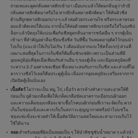
ถ่ายเทและดูดกลิ่นพลาสติกเข้ามา เมื่อแกะแล้วให้ดมกลิ่นดูว่าถ้ามี
กลิ่นพลาสติกติดมาหรือไม่ หากมีกลิ่นพลาสติกติดมา ให้หั่นผิวชีส
ด้านที่ถูกพลาสติกออกบาง ๆ แล้วห่อด้วยกระดาษไข หรือกระดาษรอง
อบแล้วติดเทปให้แน่น จากนั้นให้ห่อด้วยพลาสติกแรปหรือใส่ในถุงซิป
ล็อก แล้วปิดถุงให้แน่นเพื่อกันชีสดูดกลิ่นอาหารชนิดอื่น ๆ จากตู้เย็น
เข้ามา ที่สำคัญอย่าลืมเขียนชื่อชีส วันที่ซื้อ วันหมดอายุติดไว้ก่อนนำ
ไปเก็บ (แนะนำให้เก็บไม่เกิน 1 เดือนนับจากแกะใช้ครั้งแรก) ส่วนที่
เหมาะสมที่สุดในการเก็บชีสก็คือลิ้นชักแช่ผัก เพราะเป็นส่วนที่มี
อุณหภูมิอุ่นที่สุดเมื่อเทียบกับส่วนอื่น ๆ ของตู้เย็น และมีอุณหภูมิคงที่
ระหว่าง 2-7 องศาเซลเซียส ซึ่งเหมาะสมกับการเก็บชีส และส่วนที่ไม่
ควรวางชีสไว้เลยก็คือประตูตู้เย็น เนื่องจากอุณหภูมิจะเหวี่ยงจากการ
เปิดปิดตู้เย็นนั่นเอง
เนื้อสัตว์
ไม่ว่าจะเป็น หมู, ไก่, เนื่อวัว ควรล้างทำความสะอาดให้ดี
ก่อนเก็บ ถูด้วยเกลือเพื่อให้เกล็ดเกลือขัดเอาคราบเมือกบนผิวออก
และความเค็มของเกลือจะฆ่าเชื้อโรคบนผิวก่อนที่เราจะจัดเก็บ ควร
เก็บในช่องแข็งและควรเก็บในสภาวะสุญญากาศหรือนำไปแช่ใน
ช่องแช่แข็งจะช่วยทำให้เนื้อสัตว์มีความสดใหม่และสามารถเก็บไว้
ใช้ได้นาน
หอย
สำหรับหอยที่ยังเป็นหอยเป็น ๆ ให้นำทิชชูซับน้ำหมาด ๆ แล้วนำ