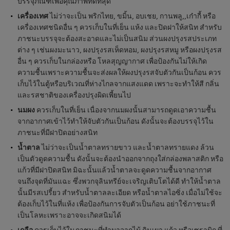
บรรจุภัณฑ์เพื่อคุณภาพที่ดีที่สุด
เครื่องเทศ
ไม่ว่าจะเป็น พริกไทย, ขมิ้น, อบเชย, กานพลู,,เก๋ากี้ หรือ
เครื่องเทศชนิดอื่น ๆ ควรเก็บในที่เย็น แห้ง และปิดฝาให้สนิท สำหรับ
ภาชนะบรรจุจะต้องสะอาดและไม่เป็นสนิม ส่วนผงปรุงรสประเภท
ต่าง ๆ เช่นผงมะนาว, ผงปรุงรสเห็ดหอม, ผงปรุงรสหมู หรือผงปรุงรส
อื่น ๆ ควรเก็บในกล่องหรือ โหลสุญญากาศ เพื่อป้องกันไม่ให้เกิด
ความชื้นเพราะความชื้นจะส่งผลให้ผงปรุงรสจับตัวกันเป็นก้อน ควร
เก็บไว้ในตู้หรือบริเวณที่ห่างไกลจากแสงแดด เพราะจะทำให้สี กลิ่น
และรสชาติของเครื่องปรุงผิดเพี้ยนไป
นมผง
ควรเก็บในที่เย็น เนื่องจากนมผงนั้นสามารถดูดเอาความชื้น
จากอากาศเข้าไว้ทำให้จับตัวกันเป็นก้อน ดังนั้นจะต้องบรรจุไว้ใน
ภาชนะที่มีฝาปิดอย่างสนิท
น้ำตาล
ไม่ว่าจะเป็นน้ำตาลทรายขาว และน้ำตาลทรายแดง ล้วน
เป็นตัวดูดความชื้น ดังนั้นจะต้องนำออกจากถุงใส่กล่องพลาสติก หรือ
แก้วที่มีฝาปิดสนิท มิฉะนั้นแล้วน้ำตาลจะดูดความชื้นจากอากาศ
จนถึงจุดที่มันแฉะ ซึ่งพวกจุลินทรีย์จะเจริญเติบโตได้ดี ทำให้น้ำตาล
นั้นมีรสเปรี้ยว สำหรับน้ำตาลละเอียด หรือน้ำตาลไอซิ่ง เมื่อไม่ใช้จะ
ต้องเก็บไว้ในที่แห้ง เพื่อป้องกันการจับตัวเป็นก้อน อย่าใช้ภาชนะที่
เป็นโลหะเพราะอาจจะเกิดสนิมได้
เกลือ
ควรเก็บไว้ในภาชนะที่ทำมาจากไม้ ดินเผา แก้ว หรือเซรามิก ที่