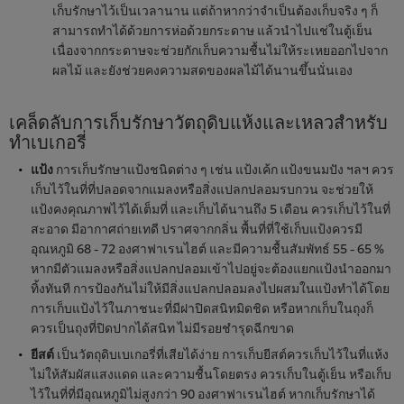
เก็บรักษาไว้เป็นเวลานาน แต่ถ้าหากว่าจำเป็นต้องเก็บจริง ๆ ก็
สามารถทำได้ด้วยการห่อด้วยกระดาษ แล้วนำไปแช่ในตู้เย็น
เนื่องจากกระดาษจะช่วยกักเก็บความชื้นไม่ให้ระเหยออกไปจาก
ผลไม้ และยังช่วยคงความสดของผลไม้ได้นานขึ้นนั่นเอง
เคล็ดลับการเก็บรักษาวัตถุดิบแห้งและเหลวสำหรับ
ทำเบเกอรี่
แป้ง
การเก็บรักษาแป้งชนิดต่าง ๆ เช่น แป้งเค้ก แป้งขนมปัง ฯลฯ ควร
เก็บไว้ในที่ที่ปลอดจากแมลงหรือสิ่งแปลกปลอมรบกวน จะช่วยให้
แป้งคงคุณภาพไว้ได้เต็มที่ และเก็บได้นานถึง 5 เดือน ควรเก็บไว้ในที่
สะอาด มีอากาศถ่ายเทดี ปราศจากกลิ่น พื้นที่ที่ใช้เก็บแป้งควรมี
อุณหภูมิ 68 - 72 องศาฟาเรนไฮต์ และมีความชื้นสัมพัทธ์ 55 - 65 %
หากมีตัวแมลงหรือสิ่งแปลกปลอมเข้าไปอยู่จะต้องแยกแป้งนำออกมา
ทิ้งทันที การป้องกันไม่ให้มีสิ่งแปลกปลอมลงไปผสมในแป้งทำได้โดย
การเก็บแป้งไว้ในภาชนะที่มีฝาปิดสนิทมิดชิด หรือหากเก็บในถุงก็
ควรเป็นถุงที่ปิดปากได้สนิท ไม่มีรอยชำรุดฉีกขาด
ยีสต์
เป็นวัตถุดิบเบเกอรี่ที่เสียได้ง่าย การเก็บยีสต์ควรเก็บไว้ในที่แห้ง
ไม่ให้สัมผัสแสงแดด และความชื้นโดยตรง ควรเก็บในตู้เย็น หรือเก็บ
ไว้ในที่ที่มีอุณหภูมิไม่สูงกว่า 90 องศาฟาเรนไฮต์ หากเก็บรักษาได้