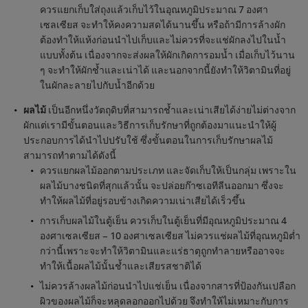
ควรแยกเก็บใส่ถุงแล้วเก็บไว้ในอุณหภูมิประมาณ 7 องศา
เซลเซียส จะทำให้คงความสดได้นานขึ้น หรือถ้ามีการล้างผัก
ต้องทำให้แห้งก่อนนำไปเก็บและไม่ควรที่จะแช่ผักลงไปในน้ำ
แบบทั้งต้น เนื่องจากจะส่งผลให้ผักเกิดการอมน้ำ เมื่อเก็บไว้นาน
ๆ จะทำให้ผักช้ำและเน่าได้ และนอกจากนี้ยังทำให้วิตามินที่อยู่
ในผักละลายไปกับน้ำอีกด้วย
ผลไม้
เป็นอีกหนึ่งวัตถุดิบที่สามารถช้ำและเน่าเสียได้ง่ายไม่ต่างจาก
ผักแต่เรามีขั้นตอนและวิธีการเก็บรักษาที่ถูกต้องมาแนะนำให้ผู้
ประกอบการได้นำไปปรับใช้ ซึ่งขั้นตอนในการเก็บรักษาผลไม้
สามารถทำตามได้ดังนี้
ควรแยกผลไม้ออกตามประเภท และจัดเก็บให้เป็นกลุ่ม เพราะใน
ผลไม้บางชนิดที่สุกแล้วนั้น จะปล่อยก๊าซเอทีลีนออกมา ซึ่งจะ
ทำให้ผลไม้ที่อยู่รอบข้างเกิดความเน่าเสียได้เร็วขึ้น
การเก็บผลไม้ในตู้เย็น ควรเก็บในตู้เย็นที่มีอุณหภูมิประมาณ 4
องศาเซลเซียส – 10 องศาเซลเซียส ไม่ควรแช่ผลไม้ที่อุณหภูมิต่ำ
กว่านี้เพราะจะทำให้วิตามินและแร่ธาตุถูกทำลายหรืออาจจะ
ทำให้เนื้อผลไม้นั้นช้ำและเสียรสชาติได้
ไม่ควรล้างผลไม้ก่อนนำไปแช่เย็น เนื่องจากสารที่ป้องกันเปลือก
ผิวของผลไม้ก็จะหลุดลอกออกไปด้วย จึงทำให้ไม่เหมาะกับการ