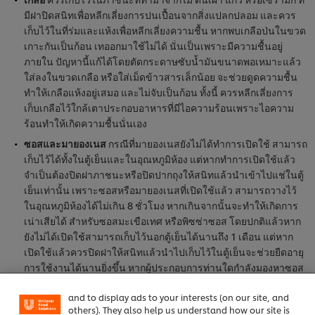
มีฝาปิดสนิทเพื่อหลีกเลี่ยงการปนเปื้อนจากสิ่งแปลกปลอม และควร
เก็บไว้ในที่ร่มและแห้งเพื่อหลีกเลี่ยงความชื้น หากพบเกลือป่นในขวด
เกาะกันเป็นก้อน เทออกมาใช้ไม่ได้ นั่นเป็นเพราะมีความชื้นอยู่
ภายใน ปัญหานี้แก้ได้โดยตัดกระดาษซับน้ำมันขนาดพอเหมาะแล้ว
ใส่ลงในขวดเกลือ หรือใส่เม็ดข้าวสารเล็กน้อย จะช่วยดูดความชื้น
ทำให้เกลือแห้งอยู่เสมอ และไม่จับเป็นก้อน ทั้งนี้ ควรหลีกเลี่ยงการ
เก็บเกลือไว้ใกล้เตาประกอบอาหารที่มีไอความร้อนเพราะไอความ
ร้อนทำให้เกิดความชื้นนั่นเอง
ซอสและมายองเนส
กรณีที่มายองเนสยังไม่ได้ทำการเปิดใช้ สามารถ
เก็บไว้ได้ทั้งในตู้เย็นและในอุณหภูมิห้อง แต่หากทำการเปิดใช้แล้ว
จำเป็นต้องปิดฝาภาชนะหรือปิดปากถุงให้สนิทแล้วนำเข้าไปแช่ในตู้
เย็นเท่านั้น เพราะซอสหรือมายองเนสที่เปิดใช้แล้ว สามารถวางไว้
ในอุณหภูมิห้องได้ไม่เกิน 8 ชั่วโมง หากเกินจากนั้นจะทำให้เกิดการ
เน่าเสียได้ สำหรับซอสมะเขือเทศ หรือพิซซ่าซอส โดยปกติแล้วหาก
We use cookies (and similar techniques) to improve
ยังไม่ได้เปิดใช้สามารถเก็บไว้นอกตู้เย็นได้นานถึง 1 เดือน แต่หาก
your experience on our site. Cookies enable you to
เปิดใช้แล้วควรปิดฝาให้สนิทแล้วนำไปเก็บไว้ในตู้เย็นจะช่วยยืดอายุ
enjoy certain features (like saving your online
การใช้งานได้นานยิ่งขึ้น หากผู้ประกอบการท่านใดกำลังมองหาซอส
"shopping basket"), social sharing functionality (for
พิซซ่าและมายองเนสคุณภาพดีสามารถกดลิงก์ไปช็อปกันได้เลยที่นี่
Facebook, Instagram, etc.) and to tailor messages
พิซซ่าซอส
,
มายองเนส
and to display ads to your interests (on our site, and
others). They also help us understand how our site is