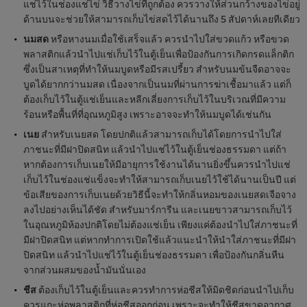
แช่ไว้ในช่องแช่ไข่ วิธีวางไข่ที่ถูกต้อง ควรวางให้ส่วนกว้างของไข่อยู่
ด้านบนจะช่วยให้สามารถเก็บไข่สดไว้ได้นานถึง 5 สัปดาห์เลยทีเดียว
นมสด
หรือหางนมเมื่อใช้เสร็จแล้ว ควรนำไปใส่ขวดแก้ว หรือขวด
พลาสติกแล้วนำไปแช่เก็บไว้ในตู้เย็นเพื่อป้องกันการเกิดกรดแล็กติก
ซึ่งเป็นสาเหตุที่ทำให้นมบูดหรือมีรสเปรี้ยว สำหรับนมข้นจืดอาจจะ
บูดได้ยากกว่านมสด เนื่องจากเป็นนมที่ผ่านการฆ่าเชื้อมาแล้ว แต่ก็
ต้องเก็บไว้ในตู้แช่เย็นและหลีกเลี่ยงการเก็บไว้ในบริเวณที่มีความ
ร้อนหรือพื้นที่ที่อุณหภูมิสูง เพราะอาจจะทำให้นมบูดได้เช่นกัน
เนย
สำหรับเนยสด โดยปกติแล้วสามารถเก็บได้โดยการนำไปใส่
ภาชนะที่มีฝาปิดสนิท แล้วนำไปแช่ไว้ในตู้เย็นช่องธรรมดา แต่ถ้า
หากต้องการเก็บเนยให้มีอายุการใช้งานได้นานยิ่งขึ้นควรนำไปแช่
เก็บไว้ในช่องแช่แข็งจะทำให้สามารถเก็บเนยไว้ใช้ได้นานเป็นปี แต่
ข้อเสียของการเก็บเนยด้วยวิธีนี้จะทำให้กลิ่นหอมของเนยสดเจือจาง
ลงไปอย่างเห็นได้ชัด สำหรับมาร์การีน และเนยขาวสามารถเก็บไว้
ในอุณหภูมิห้องปกติโดยไม่ต้องแช่เย็น เพียงแค่ต้องนำไปใส่ภาชนะที่
มีฝาปิดสนิท แต่หากทำการเปิดใช้แล้วแนะนำให้นำใส่ภาชนะที่มีฝา
ปิดสนิท แล้วนำไปแช่ไว้ในตู้เย็นช่องธรรมดา เพื่อป้องกันกลิ่นหืน
จากส่วนผสมของน้ำมันนั่นเอง
ชีส
ต้องเก็บไว้ในตู้เย็นและควรทำการห่อชีสให้มิดชิดก่อนนำไปเก็บ
ควรแกะห่อพลาสติกที่ห่อชีสออกก่อน เพราะจะทำให้ชีสขาดอากาศ